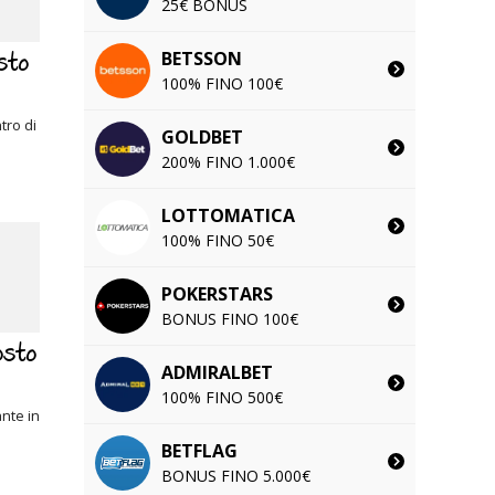
25€ BONUS
sto
BETSSON
100% FINO 100€
tro di
GOLDBET
200% FINO 1.000€
LOTTOMATICA
100% FINO 50€
POKERSTARS
BONUS FINO 100€
osto
ADMIRALBET
100% FINO 500€
ante in
BETFLAG
BONUS FINO 5.000€