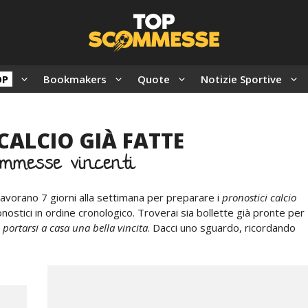
OP
Bookmakers
Quote
Notizie Sportive
CALCIO GIÀ FATTE
ommesse vincenti
lavorano 7 giorni alla settimana per preparare i
pronostici calcio
onostici in ordine cronologico. Troverai sia bollette già pronte per
portarsi a casa una bella vincita
. Dacci uno sguardo, ricordando