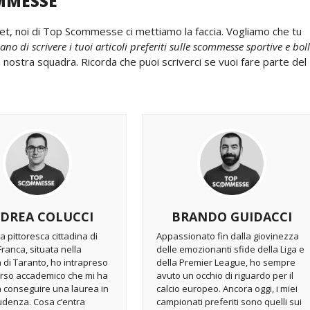
OMMESSE
ternet, noi di Top Scommesse ci mettiamo la faccia. Vogliamo che tu
no di scrivere i tuoi articoli preferiti sulle scommesse sportive e boll
la nostra squadra. Ricorda che puoi scriverci se vuoi fare parte del
DREA COLUCCI
BRANDO GUIDACCI
a pittoresca cittadina di
Appassionato fin dalla giovinezza
ranca, situata nella
delle emozionanti sfide della Liga e
 di Taranto, ho intrapreso
della Premier League, ho sempre
rso accademico che mi ha
avuto un occhio di riguardo per il
a conseguire una laurea in
calcio europeo. Ancora oggi, i miei
udenza. Cosa c’entra
campionati preferiti sono quelli sui