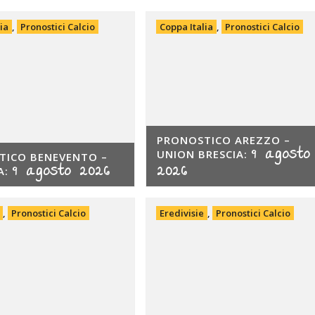
ia
,
Pronostici Calcio
Coppa Italia
,
Pronostici Calcio
PRONOSTICO AREZZO –
9 agosto
UNION BRESCIA:
TICO BENEVENTO –
9 agosto 2026
2026
A:
,
Pronostici Calcio
Eredivisie
,
Pronostici Calcio