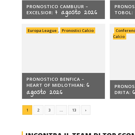
PRONOSTICO CAMBUUR –
PRONOS
7 agosto 2026
EXCELSIOR:
TOBOL:
Europa League
,
Pronostici Calcio
Conferen
Calcio
PRONOSTICO BENFICA –
6
HEART OF MIDLOTHIAN:
PRONOST
agosto 2026
DRITA:
1
2
3
…
13
›