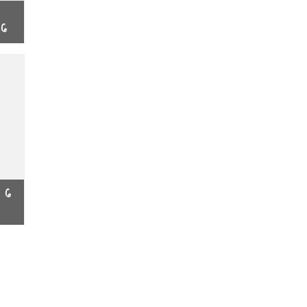
6
6
: