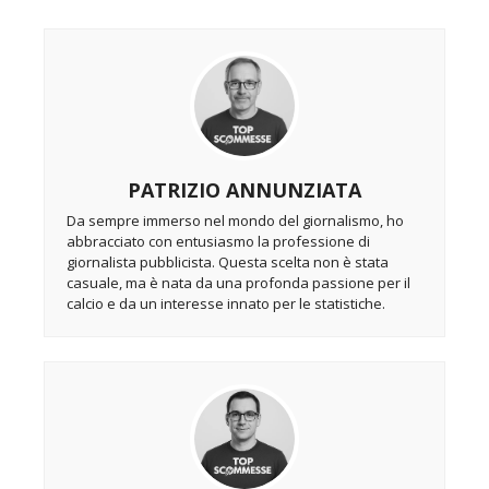
PATRIZIO ANNUNZIATA
Da sempre immerso nel mondo del giornalismo, ho
abbracciato con entusiasmo la professione di
giornalista pubblicista. Questa scelta non è stata
casuale, ma è nata da una profonda passione per il
calcio e da un interesse innato per le statistiche.