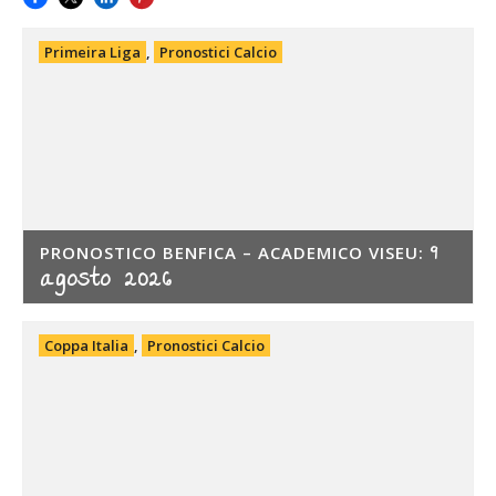
Primeira Liga
,
Pronostici Calcio
9
PRONOSTICO BENFICA – ACADEMICO VISEU:
agosto 2026
Coppa Italia
,
Pronostici Calcio