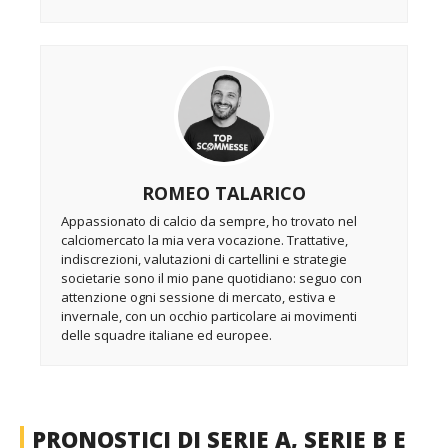
ROMEO TALARICO
Appassionato di calcio da sempre, ho trovato nel
calciomercato la mia vera vocazione. Trattative,
indiscrezioni, valutazioni di cartellini e strategie
societarie sono il mio pane quotidiano: seguo con
attenzione ogni sessione di mercato, estiva e
invernale, con un occhio particolare ai movimenti
delle squadre italiane ed europee.
PRONOSTICI DI SERIE A, SERIE B E