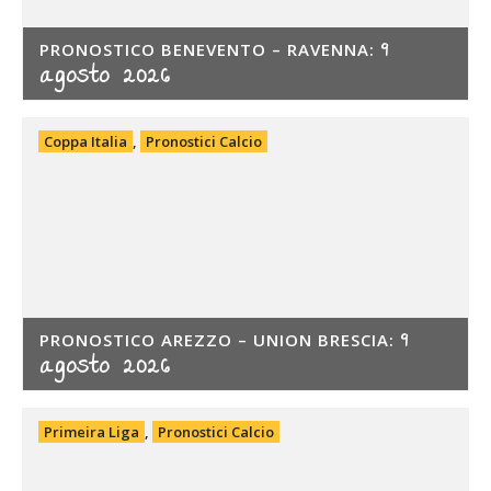
9
PRONOSTICO BENEVENTO – RAVENNA:
agosto 2026
Coppa Italia
,
Pronostici Calcio
9
PRONOSTICO AREZZO – UNION BRESCIA:
agosto 2026
Primeira Liga
,
Pronostici Calcio