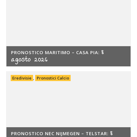
8
PRONOSTICO MARITIMO – CASA PIA:
agosto 2026
Eredivisie
,
Pronostici Calcio
8
PRONOSTICO NEC NIJMEGEN – TELSTAR: