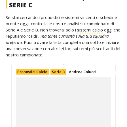
SERIE C
Se stai cercando i pronostici e sistemi vincenti o schedine
pronte oggi, controlla le nostre analisi sul campionato di
Serie A e Serie B. Non troverai solo i
sistemi calcio
oggi che
reputiamo “caldi”,
ma tante curiosità sulla tua squadra
preferita
. Puoi trovare la lista completa qua sotto e iniziare
una conversazione con altri lettori sui temi più scottanti del
nostro campionato:
Pronostici Calcio
,
Serie B
-
Andrea Colucci