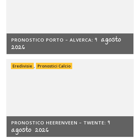
9 agosto
PRONOSTICO PORTO – ALVERCA:
2026
Eredivisie
,
Pronostici Calcio
9
PRONOSTICO HEERENVEEN – TWENTE:
agosto 2026