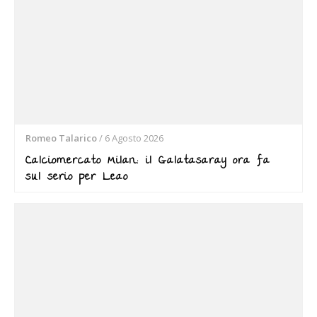
Romeo Talarico
/
6 Agosto 2026
Calciomercato Milan: il Galatasaray ora fa
sul serio per Leao