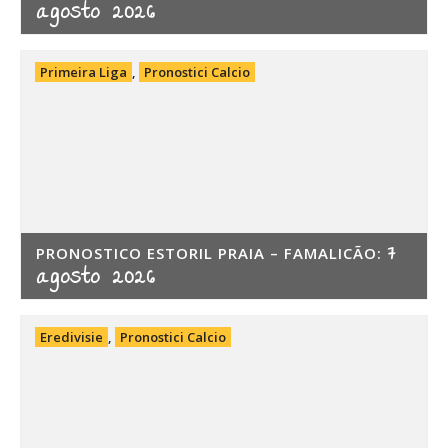
agosto 2026
Primeira Liga
,
Pronostici Calcio
7
PRONOSTICO ESTORIL PRAIA – FAMALICÃO:
agosto 2026
Eredivisie
,
Pronostici Calcio