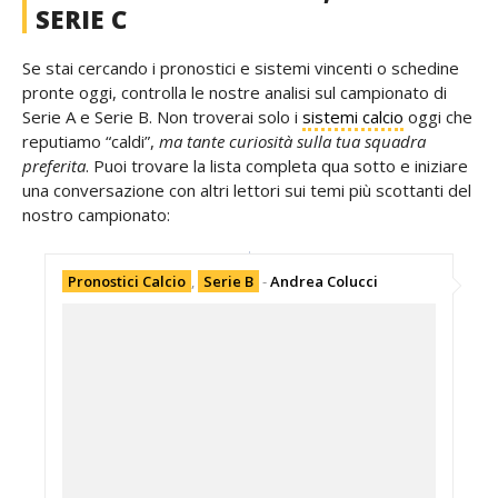
SERIE C
Se stai cercando i pronostici e sistemi vincenti o schedine
pronte oggi, controlla le nostre analisi sul campionato di
Serie A e Serie B. Non troverai solo i
sistemi calcio
oggi che
reputiamo “caldi”,
ma tante curiosità sulla tua squadra
preferita
. Puoi trovare la lista completa qua sotto e iniziare
una conversazione con altri lettori sui temi più scottanti del
nostro campionato:
Pronostici Calcio
,
Serie B
-
Andrea Colucci