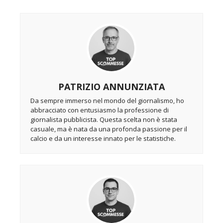
PATRIZIO ANNUNZIATA
Da sempre immerso nel mondo del giornalismo, ho
abbracciato con entusiasmo la professione di
giornalista pubblicista. Questa scelta non è stata
casuale, ma è nata da una profonda passione per il
calcio e da un interesse innato per le statistiche.