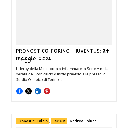
24
PRONOSTICO TORINO – JUVENTUS:
maggio 2026
Il derby della Mole torna a infiammare la Serie A nella
serata del , con calcio d'inizio previsto alle presso lo
Stadio Olimpico di Torino ...
Pronostici Calcio
,
Serie A
-
Andrea Colucci