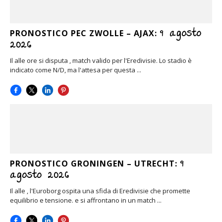
9 agosto
PRONOSTICO PEC ZWOLLE – AJAX:
2026
Il alle ore si disputa , match valido per l'Eredivisie. Lo stadio è
indicato come N/D, ma l'attesa per questa ...
9
PRONOSTICO GRONINGEN – UTRECHT:
agosto 2026
Il alle , l'Euroborg ospita una sfida di Eredivisie che promette
equilibrio e tensione. e si affrontano in un match ...