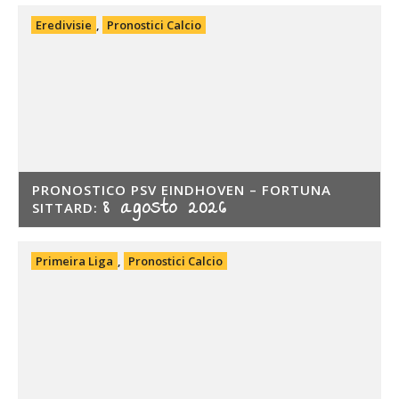
Eredivisie
,
Pronostici Calcio
PRONOSTICO PSV EINDHOVEN – FORTUNA
8 agosto 2026
SITTARD:
Primeira Liga
,
Pronostici Calcio