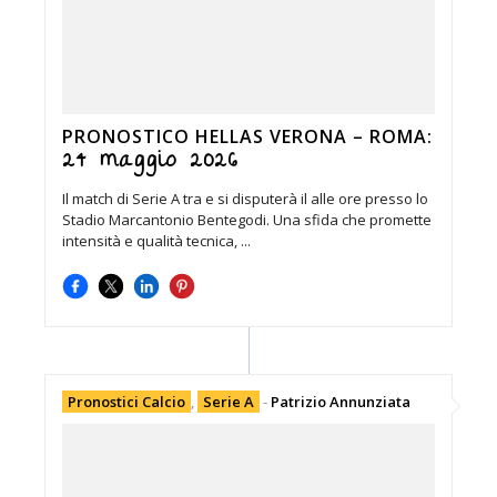
PRONOSTICO HELLAS VERONA – ROMA:
24 maggio 2026
Il match di Serie A tra e si disputerà il alle ore presso lo
Stadio Marcantonio Bentegodi. Una sfida che promette
intensità e qualità tecnica, ...
Pronostici Calcio
,
Serie A
-
Patrizio Annunziata