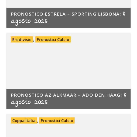
8
PRONOSTICO ESTRELA – SPORTING LISBONA:
agosto 2026
Eredivisie
,
Pronostici Calcio
8
PRONOSTICO AZ ALKMAAR – ADO DEN HAAG:
agosto 2026
Coppa Italia
,
Pronostici Calcio