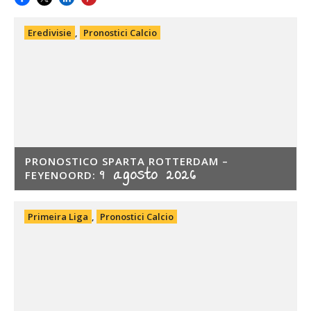
Eredivisie
,
Pronostici Calcio
PRONOSTICO SPARTA ROTTERDAM –
9 agosto 2026
FEYENOORD:
Primeira Liga
,
Pronostici Calcio