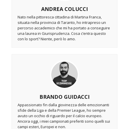
ANDREA COLUCCI
Nato nella pittoresca cittadina di Martina Franca,
situata nella provincia di Taranto, ho intrapreso un
percorso accademico che mi ha portato a conseguire
una laurea in Giurisprudenza. Cosa c’entra questo
con lo sport? Niente, però lo amo.
BRANDO GUIDACCI
Appassionato fin dalla giovinezza delle emozionanti
sfide della Liga e della Premier League, ho sempre
avuto un occhio di riguardo per il calcio europeo.
Ancora oggi, i miei campionati preferiti sono quelli sui
campi esteri, Europei e non.