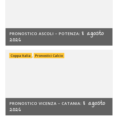
8 agosto
PRONOSTICO ASCOLI – POTENZA:
2026
Coppa Italia
,
Pronostici Calcio
8 agosto
PRONOSTICO VICENZA – CATANIA:
2026