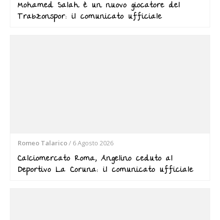
Mohamed Salah è un nuovo giocatore del
Trabzonspor: il comunicato ufficiale
Romeo Talarico
/
6 Agosto 2026
Calciomercato Roma, Angelino ceduto al
Deportivo La Coruna: il comunicato ufficiale