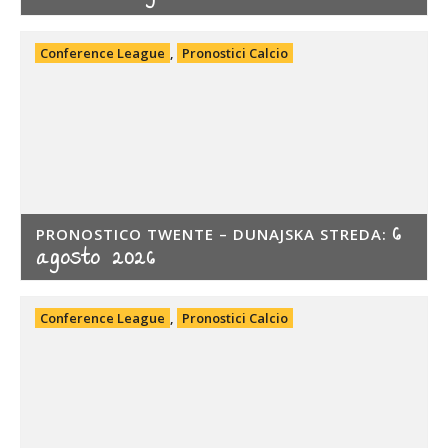
Conference League
,
Pronostici Calcio
6
PRONOSTICO TWENTE – DUNAJSKA STREDA:
agosto 2026
Conference League
,
Pronostici Calcio