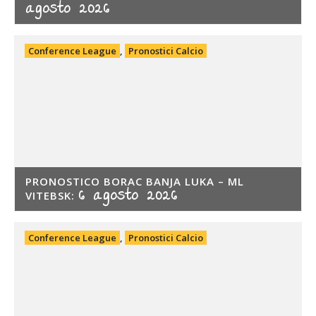
agosto 2026
Conference League
,
Pronostici Calcio
PRONOSTICO BORAC BANJA LUKA – ML
6 agosto 2026
VITEBSK:
Conference League
,
Pronostici Calcio