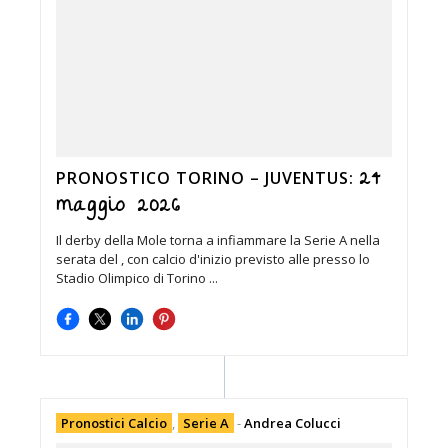
24
PRONOSTICO TORINO – JUVENTUS:
maggio 2026
Il derby della Mole torna a infiammare la Serie A nella
serata del , con calcio d'inizio previsto alle presso lo
Stadio Olimpico di Torino ...
Pronostici Calcio
,
Serie A
-
Andrea Colucci