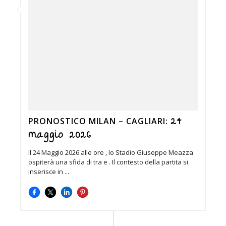
24
PRONOSTICO MILAN – CAGLIARI:
maggio 2026
Il 24 Maggio 2026 alle ore , lo Stadio Giuseppe Meazza
ospiterà una sfida di tra e . Il contesto della partita si
inserisce in ...