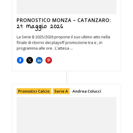
PRONOSTICO MONZA – CATANZARO:
29 maggio 2026
La Serie B 2025/2026 propone il suo ultimo atto nella
finale di ritorno dei playoff promozione tra e , in
programma alle ore . L'attesa ...
Pronostici Calcio
,
Serie A
-
Andrea Colucci