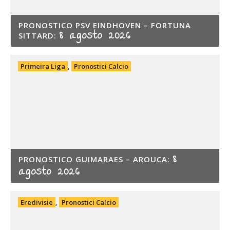
PRONOSTICO PSV EINDHOVEN – FORTUNA
8 agosto 2026
SITTARD:
Primeira Liga
,
Pronostici Calcio
8
PRONOSTICO GUIMARAES – AROUCA:
agosto 2026
Eredivisie
,
Pronostici Calcio