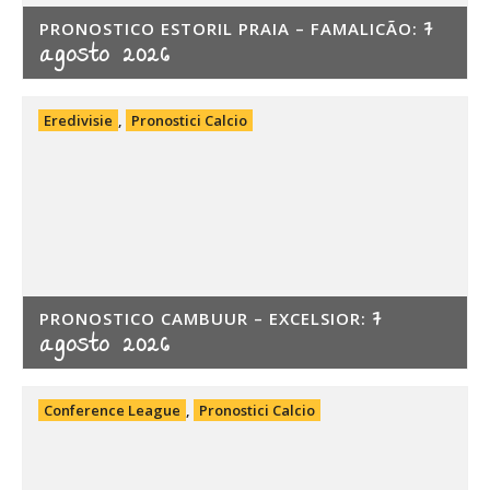
7
PRONOSTICO ESTORIL PRAIA – FAMALICÃO:
agosto 2026
Eredivisie
,
Pronostici Calcio
7
PRONOSTICO CAMBUUR – EXCELSIOR:
agosto 2026
Conference League
,
Pronostici Calcio