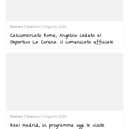
Romeo Talarico
/
6 Agosto 2026
Calciomercato Roma, Angelino ceduto al
Deportivo La Coruna: il comunicato ufficiale
Romeo Talarico
/
6 Agosto 2026
Real Madrid, in programma oggi le visite