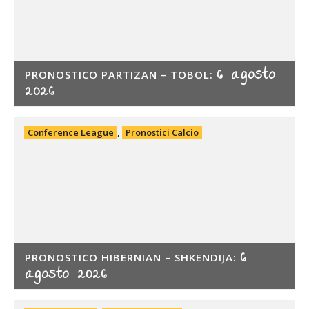
6 agosto
PRONOSTICO PARTIZAN – TOBOL:
2026
Conference League
,
Pronostici Calcio
6
PRONOSTICO HIBERNIAN – SHKENDIJA:
agosto 2026