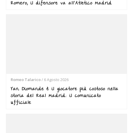
Romero, il difensore va all’Atletico Madrid
Romeo Talarico
/
6 Agosto 2026
Yan Diomande è il giocatore più costoso nella
storia del Real Madrid: il comunicato
ufficiale