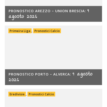
9
PRONOSTICO AREZZO – UNION BRESCIA:
agosto 2026
Primeira Liga
,
Pronostici Calcio
9 agosto
PRONOSTICO PORTO – ALVERCA:
2026
Eredivisie
,
Pronostici Calcio