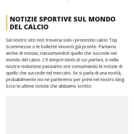
NOTIZIE SPORTIVE SUL MONDO
DEL CALCIO
Sul nostro sito non troverai solo i pronostici calcio Top
Scommesse o le bollette vincenti già pronte. Parliamo
anche di notizie, riassumendoti quello che succede nel
mondo del calcio.
C’è sempre tanto di cui parlare
, e nella
nostra redazione passiamo ore consumando le notizie di
quello che succede nel mercato. Se si parla di una novità,
probabilmente noi ne parleremo per primi nel nostro blog.
Ecco le ultime notizie che abbiamo scritto: