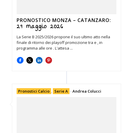
PRONOSTICO MONZA – CATANZARO:
29 maggio 2026
La Serie B 2025/2026 propone il suo ultimo atto nella
finale di ritorno dei playoff promozione tra e , in
programma alle ore . L'attesa ...
Pronostici Calcio
,
Serie A
-
Andrea Colucci