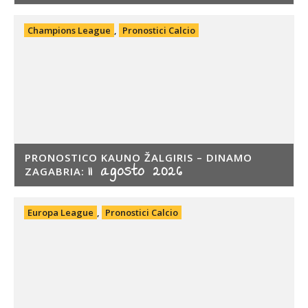
Champions League
,
Pronostici Calcio
PRONOSTICO KAUNO ŽALGIRIS – DINAMO
11 agosto 2026
ZAGABRIA:
Europa League
,
Pronostici Calcio