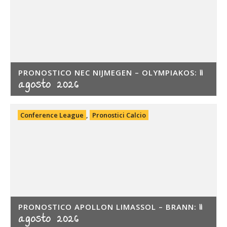
11
PRONOSTICO NEC NIJMEGEN – OLYMPIAKOS:
agosto 2026
Conference League
,
Pronostici Calcio
11
PRONOSTICO APOLLON LIMASSOL – BRANN:
agosto 2026