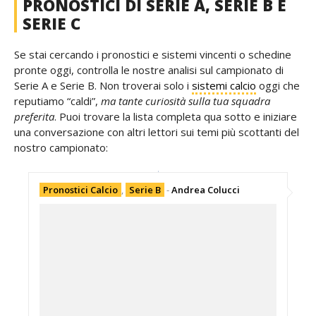
PRONOSTICI DI SERIE A, SERIE B E
SERIE C
Se stai cercando i pronostici e sistemi vincenti o schedine
pronte oggi, controlla le nostre analisi sul campionato di
Serie A e Serie B. Non troverai solo i
sistemi calcio
oggi che
reputiamo “caldi”,
ma tante curiosità sulla tua squadra
preferita
. Puoi trovare la lista completa qua sotto e iniziare
una conversazione con altri lettori sui temi più scottanti del
nostro campionato:
Pronostici Calcio
,
Serie B
-
Andrea Colucci