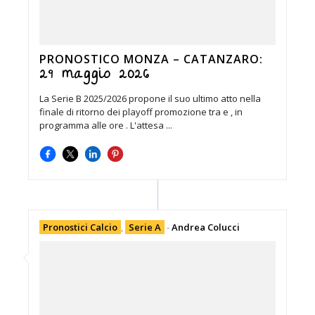
PRONOSTICO MONZA – CATANZARO:
29 maggio 2026
La Serie B 2025/2026 propone il suo ultimo atto nella
finale di ritorno dei playoff promozione tra e , in
programma alle ore . L'attesa ...
Pronostici Calcio
,
Serie A
-
Andrea Colucci