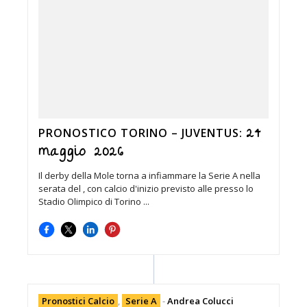
24
PRONOSTICO TORINO – JUVENTUS:
maggio 2026
Il derby della Mole torna a infiammare la Serie A nella
serata del , con calcio d'inizio previsto alle presso lo
Stadio Olimpico di Torino ...
Pronostici Calcio
,
Serie A
-
Andrea Colucci