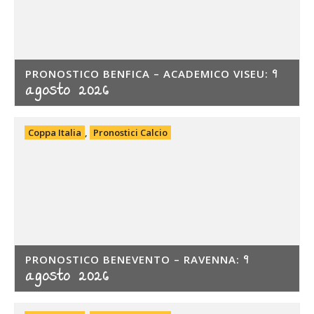
9
PRONOSTICO BENFICA – ACADEMICO VISEU:
agosto 2026
Coppa Italia
,
Pronostici Calcio
9
PRONOSTICO BENEVENTO – RAVENNA:
agosto 2026