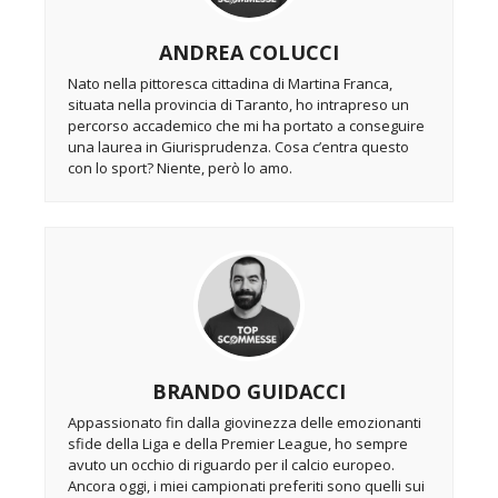
ANDREA COLUCCI
Nato nella pittoresca cittadina di Martina Franca,
situata nella provincia di Taranto, ho intrapreso un
percorso accademico che mi ha portato a conseguire
una laurea in Giurisprudenza. Cosa c’entra questo
con lo sport? Niente, però lo amo.
BRANDO GUIDACCI
Appassionato fin dalla giovinezza delle emozionanti
sfide della Liga e della Premier League, ho sempre
avuto un occhio di riguardo per il calcio europeo.
Ancora oggi, i miei campionati preferiti sono quelli sui