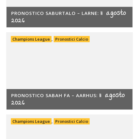
11 agosto
PRONOSTICO SABURTALO – LARNE:
2026
Champions League
,
Pronostici Calcio
11 agosto
PRONOSTICO SABAH FA – AARHUS:
2026
Champions League
,
Pronostici Calcio