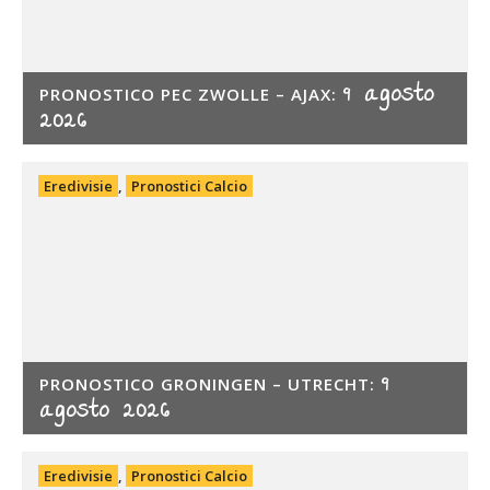
9 agosto
PRONOSTICO PEC ZWOLLE – AJAX:
2026
Eredivisie
,
Pronostici Calcio
9
PRONOSTICO GRONINGEN – UTRECHT:
agosto 2026
Eredivisie
,
Pronostici Calcio