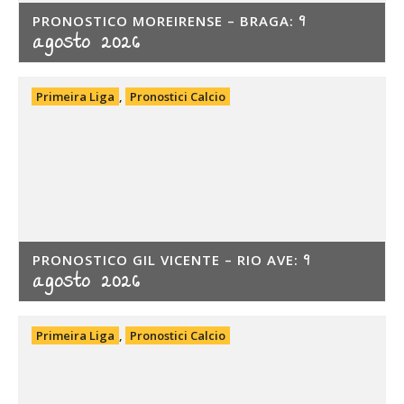
9
PRONOSTICO MOREIRENSE – BRAGA:
agosto 2026
Primeira Liga
,
Pronostici Calcio
9
PRONOSTICO GIL VICENTE – RIO AVE:
agosto 2026
Primeira Liga
,
Pronostici Calcio