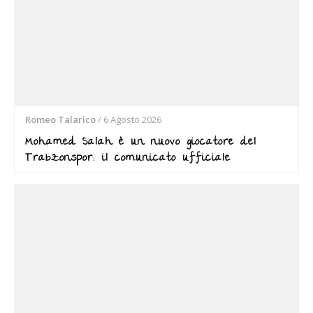
Romeo Talarico
/
6 Agosto 2026
Mohamed Salah è un nuovo giocatore del
Trabzonspor: il comunicato ufficiale