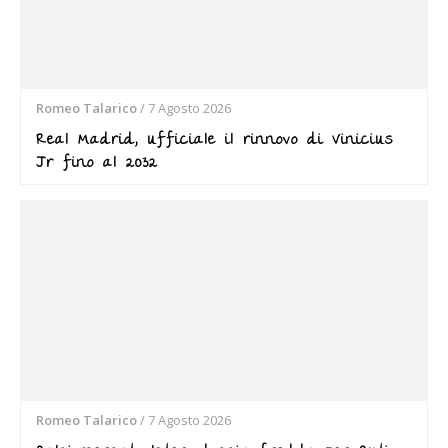
Romeo Talarico
/
7 Agosto 2026
Real Madrid, ufficiale il rinnovo di Vinicius
Jr fino al 2032
Romeo Talarico
/
7 Agosto 2026