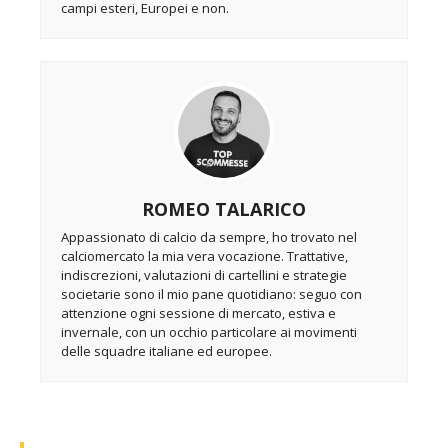
campi esteri, Europei e non.
ROMEO TALARICO
Appassionato di calcio da sempre, ho trovato nel
calciomercato la mia vera vocazione. Trattative,
indiscrezioni, valutazioni di cartellini e strategie
societarie sono il mio pane quotidiano: seguo con
attenzione ogni sessione di mercato, estiva e
invernale, con un occhio particolare ai movimenti
delle squadre italiane ed europee.