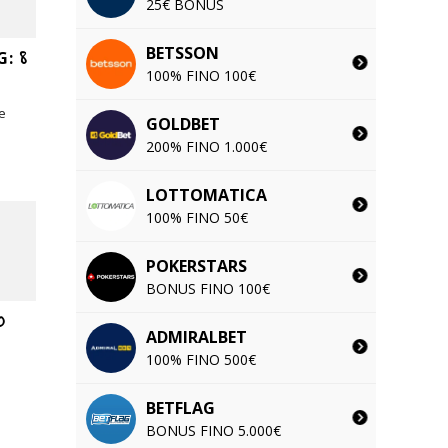
25€ BONUS
8
BETSSON
G:
100% FINO 100€
re
GOLDBET
200% FINO 1.000€
LOTTOMATICA
100% FINO 50€
POKERSTARS
BONUS FINO 100€
o
ADMIRALBET
100% FINO 500€
BETFLAG
BONUS FINO 5.000€