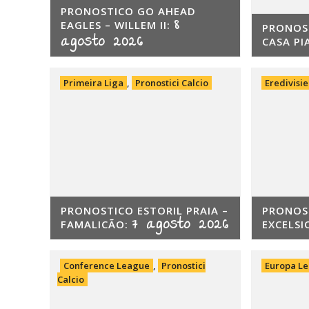
PRONOSTICO GO AHEAD
8
EAGLES – WILLEM II:
PRONOS
agosto 2026
CASA PI
Primeira Liga
,
Pronostici Calcio
Eredivisie
PRONOSTICO ESTORIL PRAIA –
PRONOS
7 agosto 2026
FAMALICÃO:
EXCELSI
Conference League
,
Pronostici
Europa L
Calcio