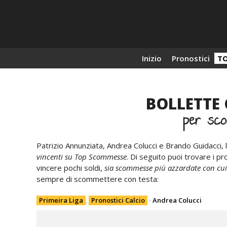
Vai
al
contenuto
Inizio
Pronostici
T
BOLLETTE 
per sc
Patrizio Annunziata, Andrea Colucci e Brando Guidacci, 
vincenti su Top Scommesse
. Di seguito puoi trovare i pr
vincere pochi soldi,
sia scommesse più azzardate con cui 
sempre di scommettere con testa:
Primeira Liga
,
Pronostici Calcio
-
Andrea Colucci