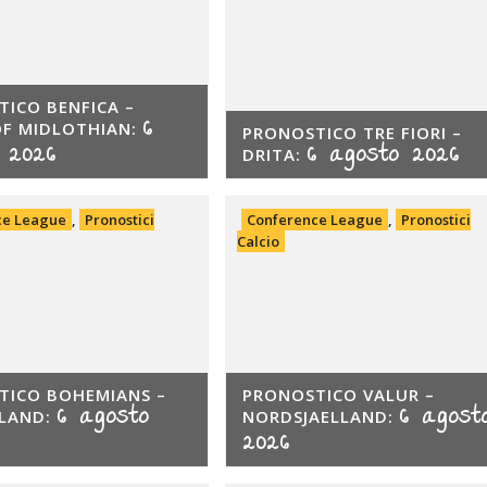
ICO BENFICA –
6
OF MIDLOTHIAN:
PRONOSTICO TRE FIORI –
 2026
6 agosto 2026
DRITA:
ce League
,
Pronostici
Conference League
,
Pronostici
Calcio
TICO BOHEMIANS –
PRONOSTICO VALUR –
6 agosto
6 agost
LLAND:
NORDSJAELLAND:
2026