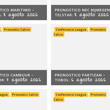
TICO MARITIMO –
PRONOSTICO NEC NIJMEGEN
8 agosto 2026
8 agosto 2026
A:
TELSTAR:
,
Pronostici Calcio
Conference League
,
Pronostici
Calcio
TICO CAMBUUR –
PRONOSTICO PARTIZAN –
7 agosto 2026
6 agosto 2026
OR:
TOBOL:
eague
,
Pronostici Calcio
Conference League
,
Pronostici
Calcio