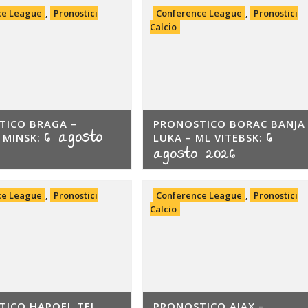
ce League
,
Pronostici
Conference League
,
Pronostici
Calcio
TICO BRAGA –
PRONOSTICO BORAC BANJA
6 agosto
6
 MINSK:
LUKA – ML VITEBSK:
agosto 2026
ce League
,
Pronostici
Conference League
,
Pronostici
Calcio
TICO HAPOEL TEL
PRONOSTICO AJAX –