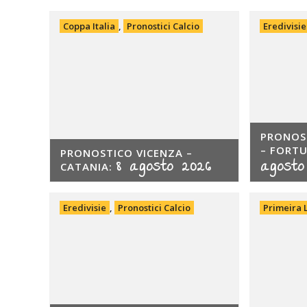
Coppa Italia
,
Pronostici Calcio
Eredivisie
PRONOS
– FORT
PRONOSTICO VICENZA –
8 agosto 2026
agosto
CATANIA:
Eredivisie
,
Pronostici Calcio
Primeira 