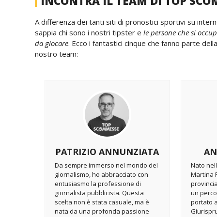
INCONTRA IL TEAM DI TOP SC
A differenza dei tanti siti di pronostici sportivi su in
sappia chi sono i nostri tipster e
le persone che si occupa
da giocare
. Ecco i fantastici cinque che fanno parte del
nostro team:
PATRIZIO ANNUNZIATA
AN
Da sempre immerso nel mondo del
Nato nell
giornalismo, ho abbracciato con
Martina F
entusiasmo la professione di
provincia
giornalista pubblicista. Questa
un perco
scelta non è stata casuale, ma è
portato 
nata da una profonda passione
Giurispr