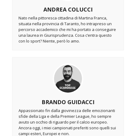
ANDREA COLUCCI
Nato nella pittoresca cittadina di Martina Franca,
situata nella provincia di Taranto, ho intrapreso un
percorso accademico che mi ha portato a conseguire
una laurea in Giurisprudenza. Cosa c’entra questo
con lo sport? Niente, però lo amo.
BRANDO GUIDACCI
Appassionato fin dalla giovinezza delle emozionanti
sfide della Liga e della Premier League, ho sempre
avuto un occhio di riguardo per il calcio europeo.
Ancora oggi, i miei campionati preferiti sono quelli sui
campi esteri, Europei e non.