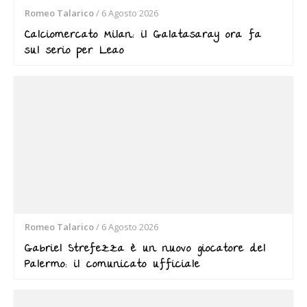
Romeo Talarico
/
6 Agosto 2026
Calciomercato Milan: il Galatasaray ora fa
sul serio per Leao
Romeo Talarico
/
6 Agosto 2026
Gabriel Strefezza è un nuovo giocatore del
Palermo: il comunicato ufficiale