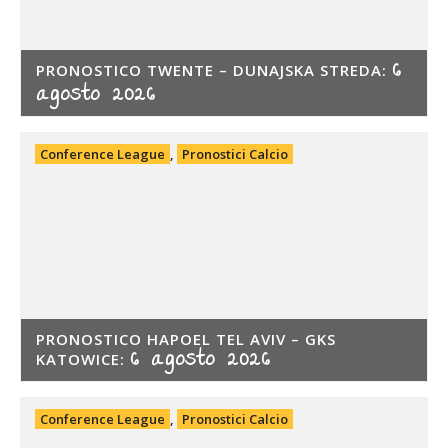
6
PRONOSTICO TWENTE – DUNAJSKA STREDA:
agosto 2026
Conference League
,
Pronostici Calcio
PRONOSTICO HAPOEL TEL AVIV – GKS
6 agosto 2026
KATOWICE:
Conference League
,
Pronostici Calcio