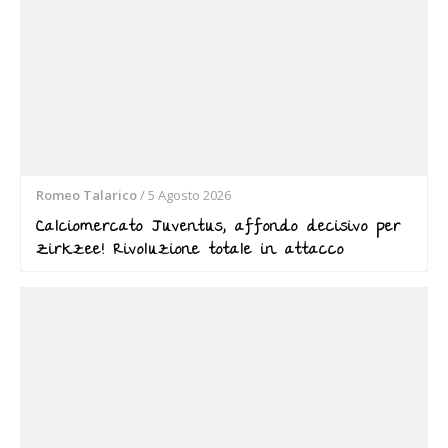
Romeo Talarico
/
5 Agosto 2026
Calciomercato Juventus, affondo decisivo per
Zirkzee! Rivoluzione totale in attacco