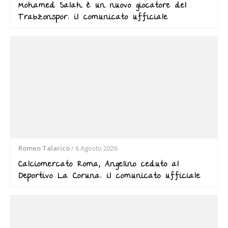
Mohamed Salah è un nuovo giocatore del
Trabzonspor: il comunicato ufficiale
Romeo Talarico
/
6 Agosto 2026
Calciomercato Roma, Angelino ceduto al
Deportivo La Coruna: il comunicato ufficiale