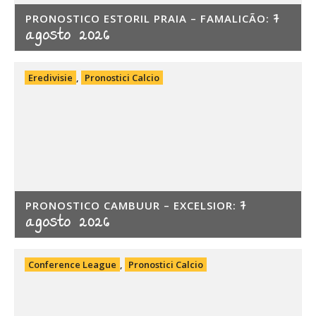
7
PRONOSTICO ESTORIL PRAIA – FAMALICÃO:
agosto 2026
Eredivisie
,
Pronostici Calcio
7
PRONOSTICO CAMBUUR – EXCELSIOR:
agosto 2026
Conference League
,
Pronostici Calcio