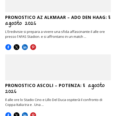
8
PRONOSTICO AZ ALKMAAR – ADO DEN HAAG:
agosto 2026
L'Eredivisie si prepara a vivere una sfida affascinante il alle ore
presso l'AFAS Stadion. e si affrontano in un match ...
8 agosto
PRONOSTICO ASCOLI – POTENZA:
2026
Il alle ore lo Stadio Cino e Lillo Del Duca ospiterà il confronto di
Coppa Italia tra e . Una ...