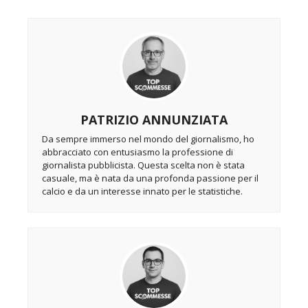
PATRIZIO ANNUNZIATA
Da sempre immerso nel mondo del giornalismo, ho
abbracciato con entusiasmo la professione di
giornalista pubblicista. Questa scelta non è stata
casuale, ma è nata da una profonda passione per il
calcio e da un interesse innato per le statistiche.