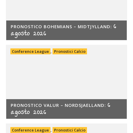
6
PRONOSTICO BOHEMIANS – MIDTJYLLAND:
agosto 2026
Conference League
,
Pronostici Calcio
6
PRONOSTICO VALUR – NORDSJAELLAND:
agosto 2026
Conference League
,
Pronostici Calcio