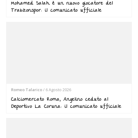
Mohamed Salah è un nuovo giocatore del
Trabzonspor: il comunicato ufficiale
Romeo Talarico
/
6 Agosto 2026
Calciomercato Roma, Angelino ceduto al
Deportivo La Coruna: il comunicato ufficiale