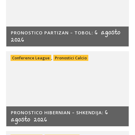
6 agosto
PRONOSTICO PARTIZAN – TOBOL:
2026
Conference League
,
Pronostici Calcio
6
PRONOSTICO HIBERNIAN – SHKENDIJA:
agosto 2026