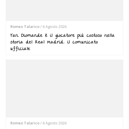
Romeo Talarico
/
6 Agosto 2026
Yan Diomande è il giocatore più costoso nella
storia del Real Madrid: il comunicato
ufficiale
Romeo Talarico
/
6 Agosto 2026