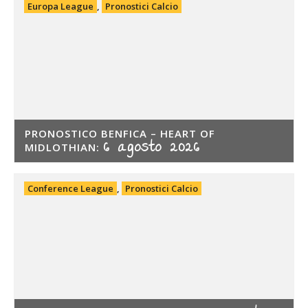
Europa League
,
Pronostici Calcio
PRONOSTICO BENFICA – HEART OF
6 agosto 2026
MIDLOTHIAN:
Conference League
,
Pronostici Calcio