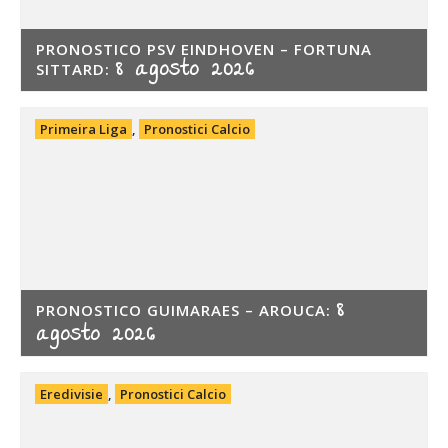
PRONOSTICO PSV EINDHOVEN – FORTUNA
8 agosto 2026
SITTARD:
Primeira Liga
,
Pronostici Calcio
8
PRONOSTICO GUIMARAES – AROUCA:
agosto 2026
Eredivisie
,
Pronostici Calcio