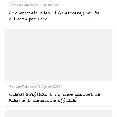
Romeo Talarico
/
6 Agosto 2026
Calciomercato Milan: il Galatasaray ora fa
sul serio per Leao
Romeo Talarico
/
6 Agosto 2026
Gabriel Strefezza è un nuovo giocatore del
Palermo: il comunicato ufficiale