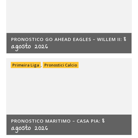
8
PRONOSTICO GO AHEAD EAGLES – WILLEM II:
agosto 2026
Primeira Liga
,
Pronostici Calcio
8
PRONOSTICO MARITIMO – CASA PIA:
agosto 2026