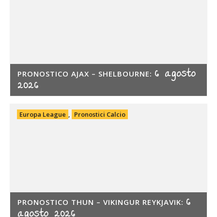
6 agosto
PRONOSTICO AJAX – SHELBOURNE:
2026
Europa League
,
Pronostici Calcio
6
PRONOSTICO THUN – VIKINGUR REYKJAVIK:
agosto 2026