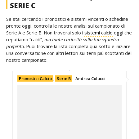
SERIE C
Se stai cercando i pronostici e sistemi vincenti o schedine
pronte oggi, controlla le nostre analisi sul campionato di
Serie A e Serie B. Non troverai solo i
sistemi calcio
oggi che
reputiamo “caldi”,
ma tante curiosità sulla tua squadra
preferita
. Puoi trovare la lista completa qua sotto e iniziare
una conversazione con altri lettori sui temi più scottanti del
nostro campionato:
Pronostici Calcio
,
Serie B
-
Andrea Colucci