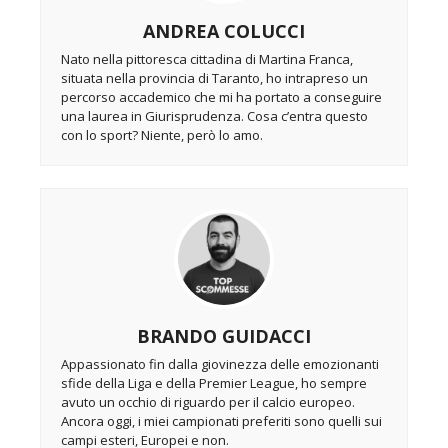
ANDREA COLUCCI
Nato nella pittoresca cittadina di Martina Franca,
situata nella provincia di Taranto, ho intrapreso un
percorso accademico che mi ha portato a conseguire
una laurea in Giurisprudenza. Cosa c’entra questo
con lo sport? Niente, però lo amo.
BRANDO GUIDACCI
Appassionato fin dalla giovinezza delle emozionanti
sfide della Liga e della Premier League, ho sempre
avuto un occhio di riguardo per il calcio europeo.
Ancora oggi, i miei campionati preferiti sono quelli sui
campi esteri, Europei e non.