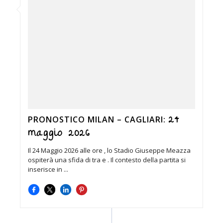
24
PRONOSTICO MILAN – CAGLIARI:
maggio 2026
Il 24 Maggio 2026 alle ore , lo Stadio Giuseppe Meazza
ospiterà una sfida di tra e . Il contesto della partita si
inserisce in ...