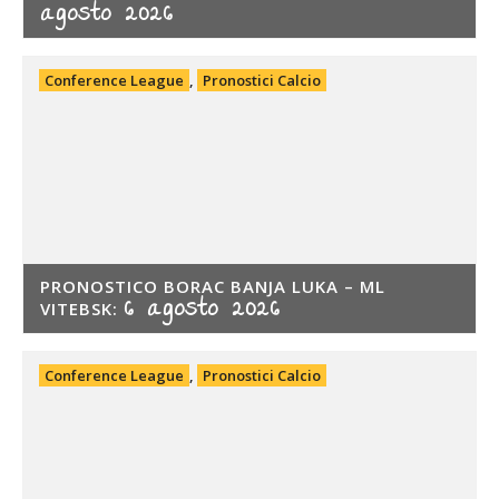
agosto 2026
Conference League
,
Pronostici Calcio
PRONOSTICO BORAC BANJA LUKA – ML
6 agosto 2026
VITEBSK:
Conference League
,
Pronostici Calcio