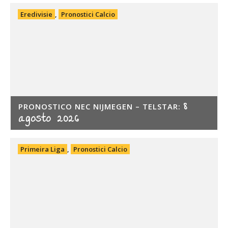
Eredivisie
,
Pronostici Calcio
8
PRONOSTICO NEC NIJMEGEN – TELSTAR:
agosto 2026
Primeira Liga
,
Pronostici Calcio