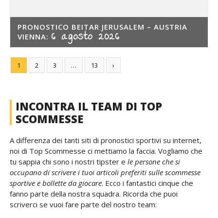
PRONOSTICO BEITAR JERUSALEM – AUSTRIA
6 agosto 2026
VIENNA:
1
2
3
…
13
›
INCONTRA IL TEAM DI TOP
SCOMMESSE
A differenza dei tanti siti di pronostici sportivi su internet,
noi di Top Scommesse ci mettiamo la faccia. Vogliamo che
tu sappia chi sono i nostri tipster e
le persone che si
occupano di scrivere i tuoi articoli preferiti sulle scommesse
sportive e bollette da giocare
. Ecco i fantastici cinque che
fanno parte della nostra squadra. Ricorda che puoi
scriverci se vuoi fare parte del nostro team: