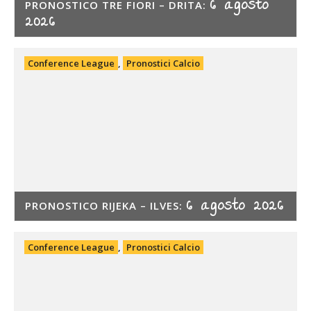
6 agosto
PRONOSTICO TRE FIORI – DRITA:
2026
Conference League
,
Pronostici Calcio
6 agosto 2026
PRONOSTICO RIJEKA – ILVES:
Conference League
,
Pronostici Calcio