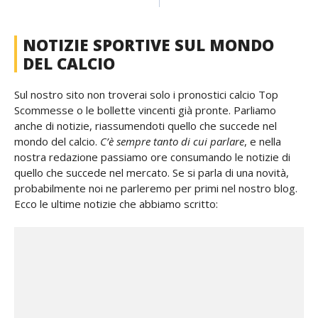
NOTIZIE SPORTIVE SUL MONDO
DEL CALCIO
Sul nostro sito non troverai solo i pronostici calcio Top
Scommesse o le bollette vincenti già pronte. Parliamo
anche di notizie, riassumendoti quello che succede nel
mondo del calcio.
C’è sempre tanto di cui parlare
, e nella
nostra redazione passiamo ore consumando le notizie di
quello che succede nel mercato. Se si parla di una novità,
probabilmente noi ne parleremo per primi nel nostro blog.
Ecco le ultime notizie che abbiamo scritto: