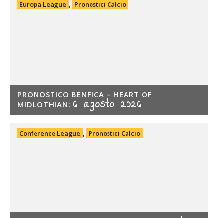
Europa League
,
Pronostici Calcio
PRONOSTICO BENFICA – HEART OF
6 agosto 2026
MIDLOTHIAN:
Conference League
,
Pronostici Calcio