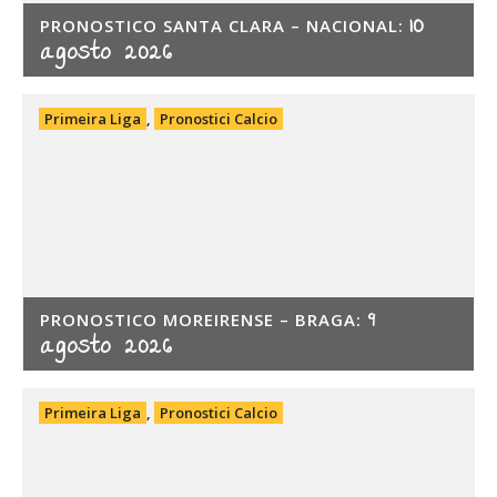
10
PRONOSTICO SANTA CLARA – NACIONAL:
agosto 2026
Primeira Liga
,
Pronostici Calcio
9
PRONOSTICO MOREIRENSE – BRAGA:
agosto 2026
Primeira Liga
,
Pronostici Calcio