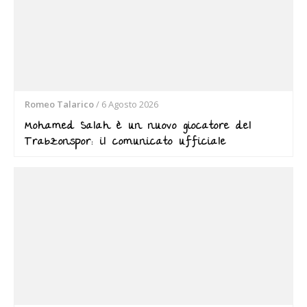
Romeo Talarico
/
6 Agosto 2026
Mohamed Salah è un nuovo giocatore del
Trabzonspor: il comunicato ufficiale