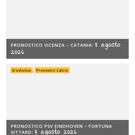
8 agosto
PRONOSTICO VICENZA – CATANIA:
2026
Eredivisie
,
Pronostici Calcio
PRONOSTICO PSV EINDHOVEN – FORTUNA
8 agosto 2026
SITTARD: