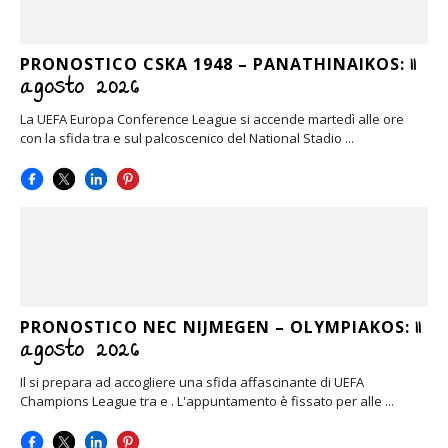
11
PRONOSTICO CSKA 1948 – PANATHINAIKOS:
agosto 2026
La UEFA Europa Conference League si accende martedì alle ore
con la sfida tra e sul palcoscenico del National Stadio ...
11
PRONOSTICO NEC NIJMEGEN – OLYMPIAKOS:
agosto 2026
Il si prepara ad accogliere una sfida affascinante di UEFA
Champions League tra e . L'appuntamento è fissato per alle ...