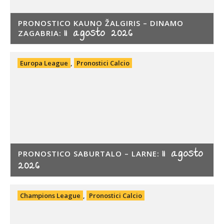
PRONOSTICO KAUNO ŽALGIRIS – DINAMO
11 agosto 2026
ZAGABRIA:
Europa League
,
Pronostici Calcio
11 agosto
PRONOSTICO SABURTALO – LARNE:
2026
Champions League
,
Pronostici Calcio