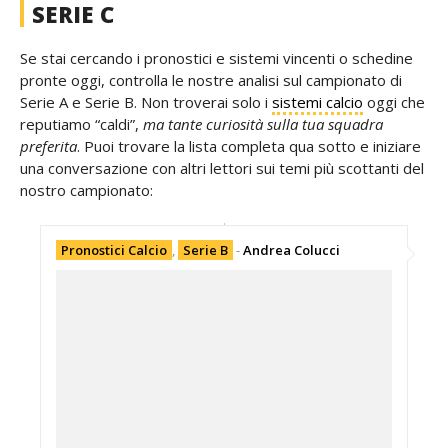
SERIE C
Se stai cercando i pronostici e sistemi vincenti o schedine
pronte oggi, controlla le nostre analisi sul campionato di
Serie A e Serie B. Non troverai solo i
sistemi calcio
oggi che
reputiamo “caldi”,
ma tante curiosità sulla tua squadra
preferita
. Puoi trovare la lista completa qua sotto e iniziare
una conversazione con altri lettori sui temi più scottanti del
nostro campionato:
Pronostici Calcio
,
Serie B
-
Andrea Colucci