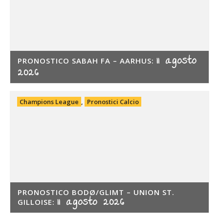
11 agosto
PRONOSTICO SABAH FA – AARHUS:
2026
Champions League
,
Pronostici Calcio
PRONOSTICO BODØ/GLIMT – UNION ST.
11 agosto 2026
GILLOISE: