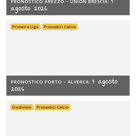
9
PRONOSTICO AREZZO – UNION BRESCIA:
agosto 2026
Primeira Liga
,
Pronostici Calcio
9 agosto
PRONOSTICO PORTO – ALVERCA:
2026
Eredivisie
,
Pronostici Calcio