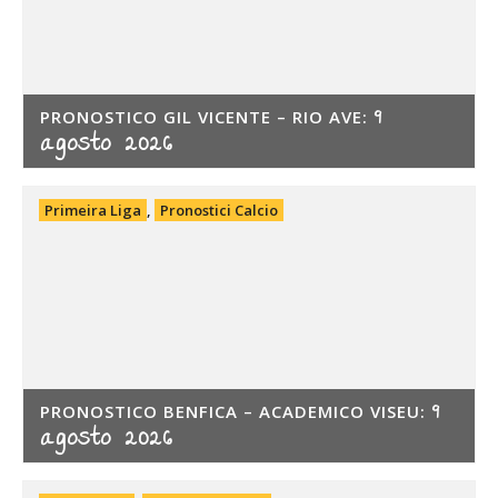
9
PRONOSTICO GIL VICENTE – RIO AVE:
agosto 2026
Primeira Liga
,
Pronostici Calcio
9
PRONOSTICO BENFICA – ACADEMICO VISEU:
agosto 2026