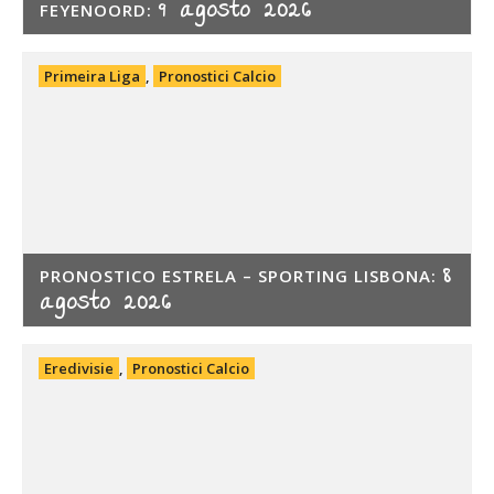
9 agosto 2026
FEYENOORD:
Primeira Liga
,
Pronostici Calcio
8
PRONOSTICO ESTRELA – SPORTING LISBONA:
agosto 2026
Eredivisie
,
Pronostici Calcio