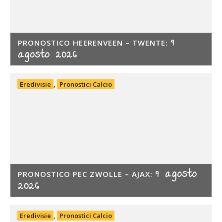
9
PRONOSTICO HEERENVEEN – TWENTE:
agosto 2026
Eredivisie
,
Pronostici Calcio
9 agosto
PRONOSTICO PEC ZWOLLE – AJAX:
2026
Eredivisie
,
Pronostici Calcio