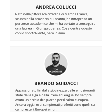
ANDREA COLUCCI
Nato nella pittoresca cittadina di Martina Franca,
situata nella provincia di Taranto, ho intrapreso un
percorso accademico che mi ha portato a conseguire
una laurea in Giurisprudenza. Cosa c’entra questo
con lo sport? Niente, però lo amo.
BRANDO GUIDACCI
Appassionato fin dalla giovinezza delle emozionanti
sfide della Liga e della Premier League, ho sempre
avuto un occhio di riguardo per il calcio europeo.
Ancora oggi, i miei campionati preferiti sono quelli sui
campi esteri, Europei e non.