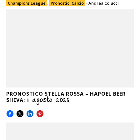
Champions League
,
Pronostici Calcio
-
Andrea Colucci
PRONOSTICO STELLA ROSSA – HAPOEL BEER
11 agosto 2026
SHEVA: