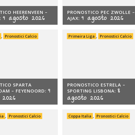
TICO HEERENVEEN –
PRONOSTICO PEC ZWOLLE 
9 agosto 2026
9 agosto 2026
:
AJAX:
,
Pronostici Calcio
Primeira Liga
,
Pronostici Calcio
TICO SPARTA
PRONOSTICO ESTRELA –
9
8
DAM – FEYENOORD:
SPORTING LISBONA:
 2026
agosto 2026
ia
,
Pronostici Calcio
Coppa Italia
,
Pronostici Calcio