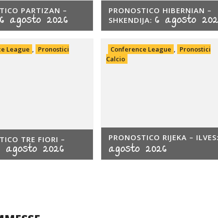
TICO PARTIZAN –
PRONOSTICO HIBERNIAN –
6 agosto 2026
6 agosto 202
SHKENDIJA:
ce League
,
Pronostici
Conference League
,
Pronostici
Calcio
PRONOSTICO RIJEKA – ILVES
ICO TRE FIORI –
6 agosto 2026
agosto 2026