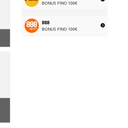
BONUS FINO 100€
888
BONUS FINO 100€