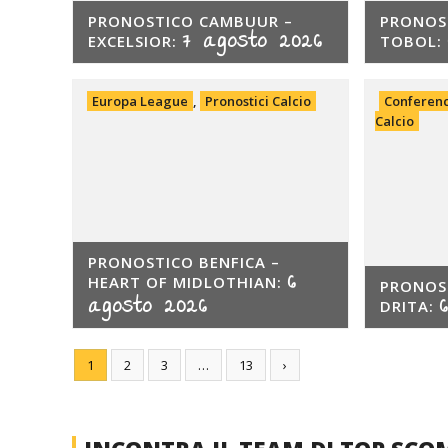
PRONOSTICO CAMBUUR –
PRONOS
7 agosto 2026
EXCELSIOR:
TOBOL:
Europa League
,
Pronostici Calcio
Conferen
Calcio
PRONOSTICO BENFICA –
6
HEART OF MIDLOTHIAN:
PRONOST
agosto 2026
DRITA:
1
2
3
…
13
›