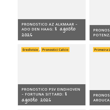
PRONOSTICO AZ ALKMAAR –
8 agosto
ADO DEN HAAG:
PRONOST
2026
POTENZ
Eredivisie
,
Pronostici Calcio
Primeira 
PRONOSTICO PSV EINDHOVEN
8
– FORTUNA SITTARD:
PRONOS
agosto 2026
AROUCA