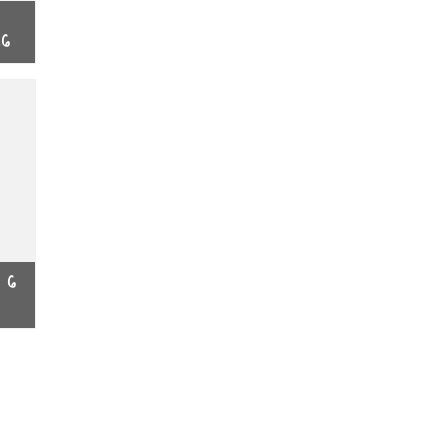
6
6
: