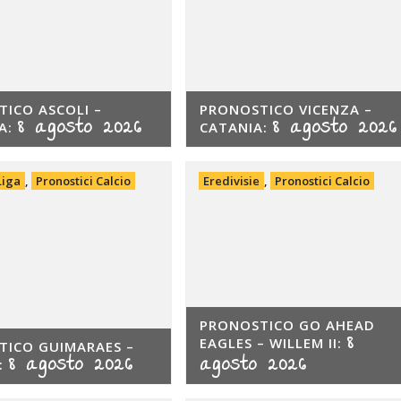
ICO ASCOLI –
PRONOSTICO VICENZA –
8 agosto 2026
8 agosto 2026
A:
CATANIA:
Liga
,
Pronostici Calcio
Eredivisie
,
Pronostici Calcio
PRONOSTICO GO AHEAD
8
EAGLES – WILLEM II:
TICO GUIMARAES –
8 agosto 2026
agosto 2026
: