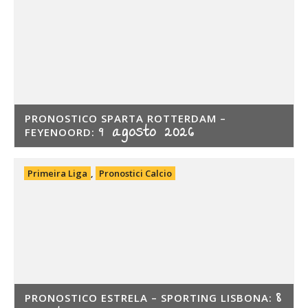
PRONOSTICO SPARTA ROTTERDAM –
9 agosto 2026
FEYENOORD:
Primeira Liga
,
Pronostici Calcio
8
PRONOSTICO ESTRELA – SPORTING LISBONA: