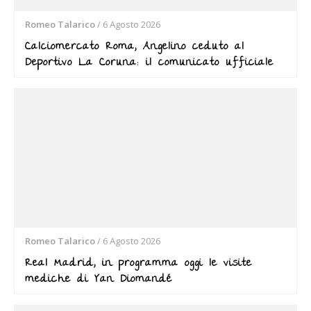
Romeo Talarico
/
6 Agosto 2026
Calciomercato Roma, Angelino ceduto al
Deportivo La Coruna: il comunicato ufficiale
Romeo Talarico
/
6 Agosto 2026
Real Madrid, in programma oggi le visite
mediche di Yan Diomandé