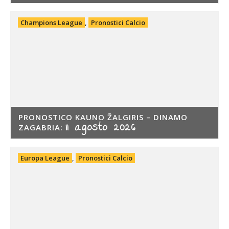
Champions League
,
Pronostici Calcio
PRONOSTICO KAUNO ŽALGIRIS – DINAMO
11 agosto 2026
ZAGABRIA:
Europa League
,
Pronostici Calcio