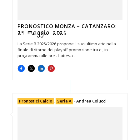
PRONOSTICO MONZA – CATANZARO:
29 maggio 2026
La Serie B 2025/2026 propone il suo ultimo atto nella
finale di ritorno dei playoff promozione tra e , in
programma alle ore . L'attesa ...
Pronostici Calcio
,
Serie A
-
Andrea Colucci