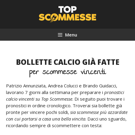
Vai
al
contenuto
Menu
BOLLETTE CALCIO GIÀ FATTE
per scommesse vincenti
Patrizio Annunziata, Andrea Colucci e Brando Guidacci,
lavorano 7 giorni alla settimana per preparare i
pronostici
calcio vincenti su Top Scommesse
. Di seguito puoi trovare i
pronostici in ordine cronologico. Troverai sia bollette già
pronte per vincere pochi soldi,
sia scommesse più azzardate
con cui portarsi a casa una bella vincita
. Dacci uno sguardo,
ricordando sempre di scommettere con testa: