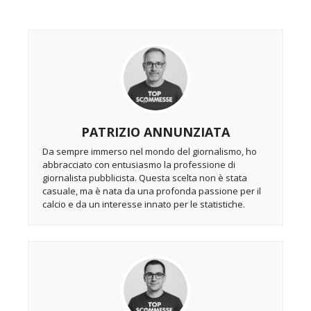
PATRIZIO ANNUNZIATA
Da sempre immerso nel mondo del giornalismo, ho
abbracciato con entusiasmo la professione di
giornalista pubblicista. Questa scelta non è stata
casuale, ma è nata da una profonda passione per il
calcio e da un interesse innato per le statistiche.