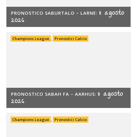
11 agosto
PRONOSTICO SABURTALO – LARNE:
2026
Champions League
,
Pronostici Calcio
11 agosto
PRONOSTICO SABAH FA – AARHUS:
2026
Champions League
,
Pronostici Calcio