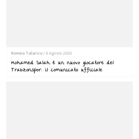
Romeo Talarico
/
6 Agosto 2026
Mohamed Salah è un nuovo giocatore del
Trabzonspor: il comunicato ufficiale