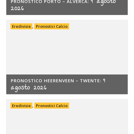
9 agosto
PRONOSTICO PORTO – ALVERCA:
2026
Eredivisie
,
Pronostici Calcio
9
PRONOSTICO HEERENVEEN – TWENTE:
agosto 2026
Eredivisie
,
Pronostici Calcio