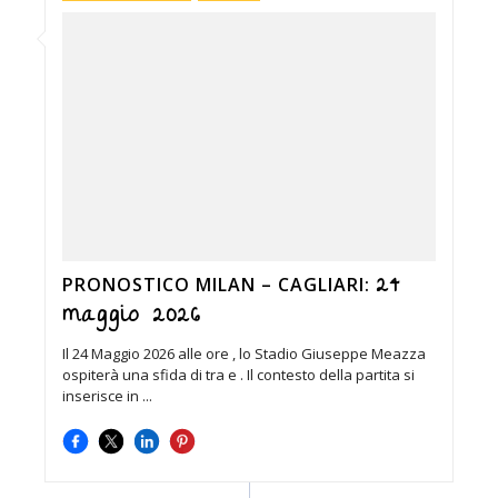
24
PRONOSTICO MILAN – CAGLIARI:
maggio 2026
Il 24 Maggio 2026 alle ore , lo Stadio Giuseppe Meazza
ospiterà una sfida di tra e . Il contesto della partita si
inserisce in ...