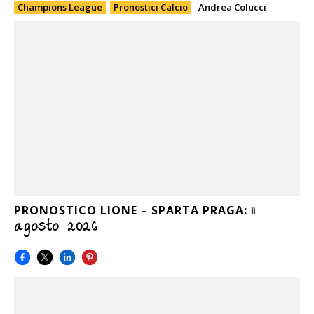
Champions League
,
Pronostici Calcio
-
Andrea Colucci
11
PRONOSTICO LIONE – SPARTA PRAGA:
agosto 2026