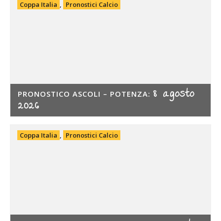
Coppa Italia
,
Pronostici Calcio
8 agosto
PRONOSTICO ASCOLI – POTENZA:
2026
Coppa Italia
,
Pronostici Calcio