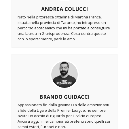
ANDREA COLUCCI
Nato nella pittoresca cittadina di Martina Franca,
situata nella provincia di Taranto, ho intrapreso un
percorso accademico che mi ha portato a conseguire
una laurea in Giurisprudenza. Cosa c’entra questo
con lo sport? Niente, però lo amo.
BRANDO GUIDACCI
Appassionato fin dalla giovinezza delle emozionanti
sfide della Liga e della Premier League, ho sempre
avuto un occhio di riguardo per il calcio europeo.
Ancora oggi, i miei campionati preferiti sono quelli sui
campi esteri, Europei e non.