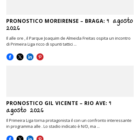
9 agosto
PRONOSTICO MOREIRENSE – BRAGA:
2026
Il alle ore , il Parque Joaquim de Almeida Freitas ospita un incontro
di Primeira Liga ricco di spunti tattici ...
9
PRONOSTICO GIL VICENTE – RIO AVE:
agosto 2026
Il Primeira Liga torna protagonista il con un confronto interessante
in programma alle . Lo stadio indicato è N/D, ma ...