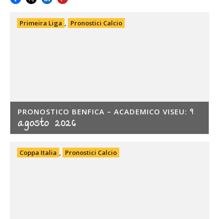
Primeira Liga
,
Pronostici Calcio
9
PRONOSTICO BENFICA – ACADEMICO VISEU:
agosto 2026
Coppa Italia
,
Pronostici Calcio