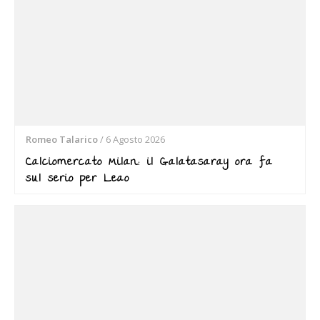
Romeo Talarico
/
6 Agosto 2026
Calciomercato Milan: il Galatasaray ora fa
sul serio per Leao