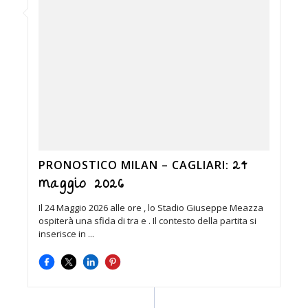
24
PRONOSTICO MILAN – CAGLIARI:
maggio 2026
Il 24 Maggio 2026 alle ore , lo Stadio Giuseppe Meazza
ospiterà una sfida di tra e . Il contesto della partita si
inserisce in ...