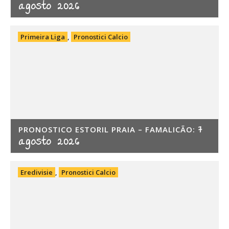
agosto 2026
Primeira Liga
,
Pronostici Calcio
7
PRONOSTICO ESTORIL PRAIA – FAMALICÃO:
agosto 2026
Eredivisie
,
Pronostici Calcio