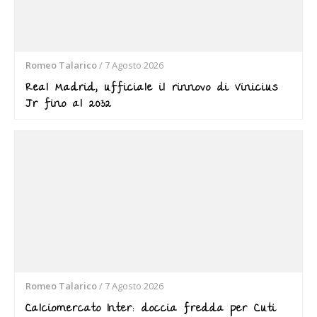
Romeo Talarico
/
7 Agosto 2026
Real Madrid, ufficiale il rinnovo di Vinicius
Jr fino al 2032
Romeo Talarico
/
7 Agosto 2026
Calciomercato Inter: doccia fredda per Cuti