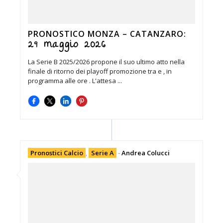
PRONOSTICO MONZA – CATANZARO:
29 maggio 2026
La Serie B 2025/2026 propone il suo ultimo atto nella
finale di ritorno dei playoff promozione tra e , in
programma alle ore . L'attesa ...
Pronostici Calcio
,
Serie A
-
Andrea Colucci