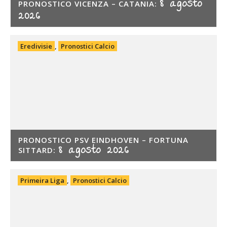
8 agosto
PRONOSTICO VICENZA – CATANIA:
2026
Eredivisie
,
Pronostici Calcio
PRONOSTICO PSV EINDHOVEN – FORTUNA
8 agosto 2026
SITTARD:
Primeira Liga
,
Pronostici Calcio