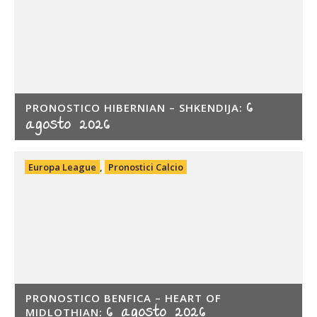
6
PRONOSTICO HIBERNIAN – SHKENDIJA:
agosto 2026
Europa League
,
Pronostici Calcio
PRONOSTICO BENFICA – HEART OF
6 agosto 2026
MIDLOTHIAN: