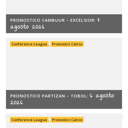
7
PRONOSTICO CAMBUUR – EXCELSIOR:
agosto 2026
Conference League
,
Pronostici Calcio
6 agosto
PRONOSTICO PARTIZAN – TOBOL:
2026
Conference League
,
Pronostici Calcio