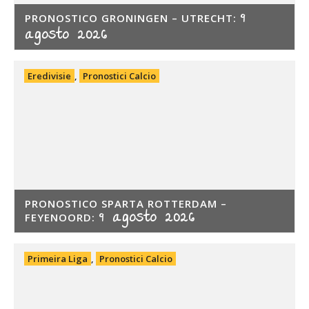
9
PRONOSTICO GRONINGEN – UTRECHT:
agosto 2026
Eredivisie
,
Pronostici Calcio
PRONOSTICO SPARTA ROTTERDAM –
9 agosto 2026
FEYENOORD:
Primeira Liga
,
Pronostici Calcio