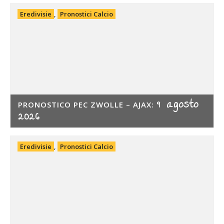
Eredivisie
,
Pronostici Calcio
9 agosto
PRONOSTICO PEC ZWOLLE – AJAX:
2026
Eredivisie
,
Pronostici Calcio