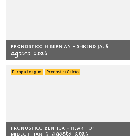
6
PRONOSTICO HIBERNIAN – SHKENDIJA:
agosto 2026
Europa League
,
Pronostici Calcio
PRONOSTICO BENFICA – HEART OF
6 agosto 2026
MIDLOTHIAN: