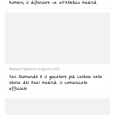
Romero, il difensore va all’Atletico Madrid
Romeo Talarico
/
6 Agosto 2026
Yan Diomande è il giocatore più costoso nella
storia del Real Madrid: il comunicato
ufficiale