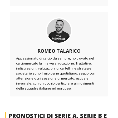
ROMEO TALARICO
Appassionato di calcio da sempre, ho trovato nel
calciomercato la mia vera vocazione. Trattative,
indiscrezioni, valutazioni di cartellini e strategie
societarie sono il mio pane quotidiano: seguo con
attenzione ogni sessione di mercato, estiva e
invernale, con un occhio particolare ai movimenti
delle squadre italiane ed europee.
PRONOSTICI DI SERIE A, SERIE B E