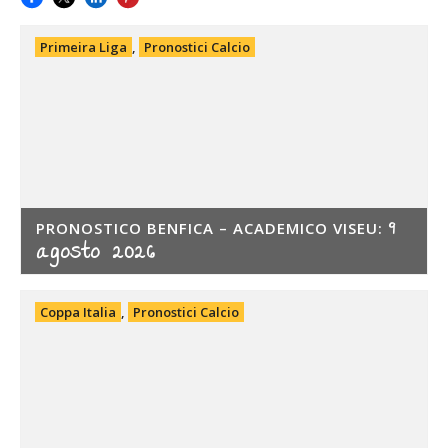
Primeira Liga
,
Pronostici Calcio
9
PRONOSTICO BENFICA – ACADEMICO VISEU:
agosto 2026
Coppa Italia
,
Pronostici Calcio