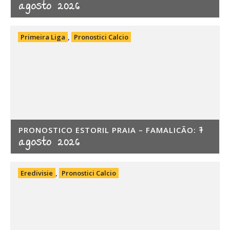
agosto 2026
Primeira Liga
,
Pronostici Calcio
7
PRONOSTICO ESTORIL PRAIA – FAMALICÃO:
agosto 2026
Eredivisie
,
Pronostici Calcio