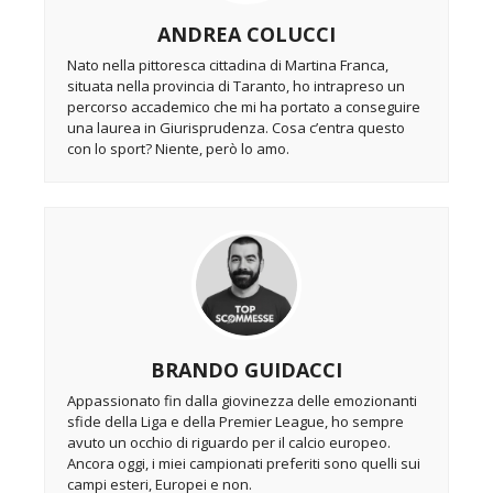
ANDREA COLUCCI
Nato nella pittoresca cittadina di Martina Franca,
situata nella provincia di Taranto, ho intrapreso un
percorso accademico che mi ha portato a conseguire
una laurea in Giurisprudenza. Cosa c’entra questo
con lo sport? Niente, però lo amo.
BRANDO GUIDACCI
Appassionato fin dalla giovinezza delle emozionanti
sfide della Liga e della Premier League, ho sempre
avuto un occhio di riguardo per il calcio europeo.
Ancora oggi, i miei campionati preferiti sono quelli sui
campi esteri, Europei e non.