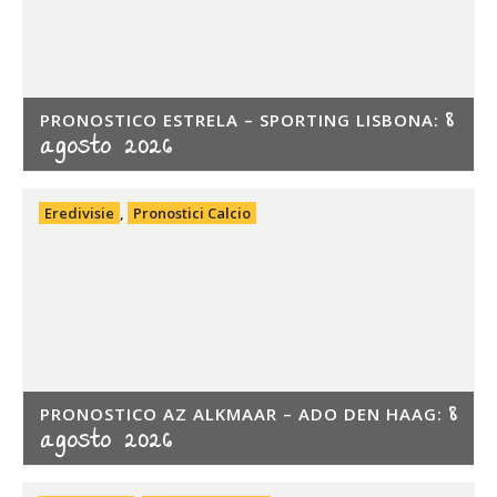
8
PRONOSTICO ESTRELA – SPORTING LISBONA:
agosto 2026
Eredivisie
,
Pronostici Calcio
8
PRONOSTICO AZ ALKMAAR – ADO DEN HAAG:
agosto 2026