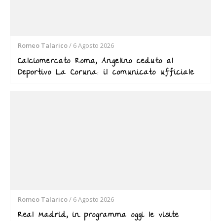
Romeo Talarico
/
6 Agosto 2026
Calciomercato Roma, Angelino ceduto al
Deportivo La Coruna: il comunicato ufficiale
Romeo Talarico
/
6 Agosto 2026
Real Madrid, in programma oggi le visite