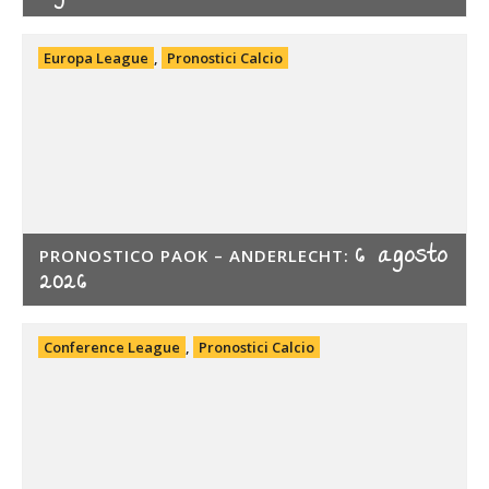
Europa League
,
Pronostici Calcio
6 agosto
PRONOSTICO PAOK – ANDERLECHT:
2026
Conference League
,
Pronostici Calcio