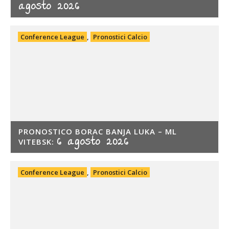
agosto 2026
Conference League
,
Pronostici Calcio
PRONOSTICO BORAC BANJA LUKA – ML
6 agosto 2026
VITEBSK:
Conference League
,
Pronostici Calcio