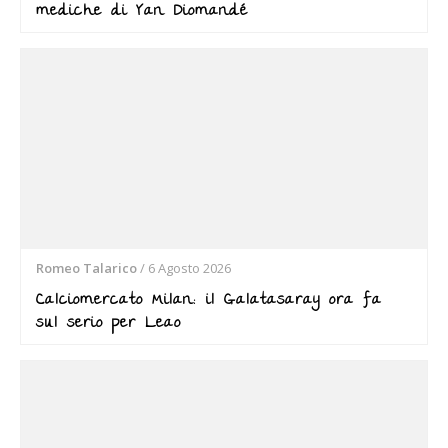
mediche di Yan Diomandé
Romeo Talarico
/
6 Agosto 2026
Calciomercato Milan: il Galatasaray ora fa
sul serio per Leao