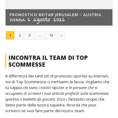
PRONOSTICO BEITAR JERUSALEM – AUSTRIA
6 agosto 2026
VIENNA:
1
2
3
…
13
›
INCONTRA IL TEAM DI TOP
SCOMMESSE
A differenza dei tanti siti di pronostici sportivi su internet,
noi di Top Scommesse ci mettiamo la faccia. Vogliamo che
tu sappia chi sono i nostri tipster e
le persone che si
occupano di scrivere i tuoi articoli preferiti sulle scommesse
sportive e bollette da giocare
. Ecco i fantastici cinque che
fanno parte della nostra squadra. Ricorda che puoi
scriverci se vuoi fare parte del nostro team: