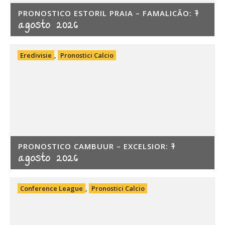
7
PRONOSTICO ESTORIL PRAIA – FAMALICÃO:
agosto 2026
Eredivisie
,
Pronostici Calcio
7
PRONOSTICO CAMBUUR – EXCELSIOR:
agosto 2026
Conference League
,
Pronostici Calcio