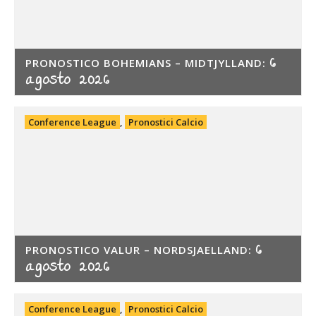
6
PRONOSTICO BOHEMIANS – MIDTJYLLAND:
agosto 2026
Conference League
,
Pronostici Calcio
6
PRONOSTICO VALUR – NORDSJAELLAND:
agosto 2026
Conference League
,
Pronostici Calcio