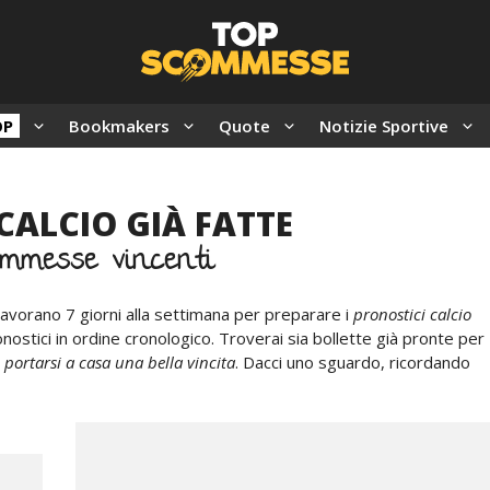
OP
Bookmakers
Quote
Notizie Sportive
CALCIO GIÀ FATTE
ommesse vincenti
lavorano 7 giorni alla settimana per preparare i
pronostici calcio
onostici in ordine cronologico. Troverai sia bollette già pronte per
portarsi a casa una bella vincita
. Dacci uno sguardo, ricordando