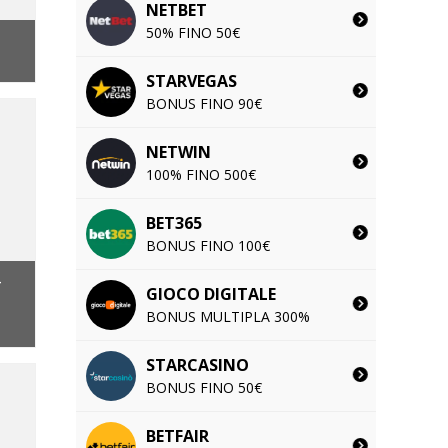
NETBET
50% FINO 50€
STARVEGAS
BONUS FINO 90€
NETWIN
100% FINO 500€
BET365
BONUS FINO 100€
–
GIOCO DIGITALE
BONUS MULTIPLA 300%
STARCASINO
BONUS FINO 50€
BETFAIR