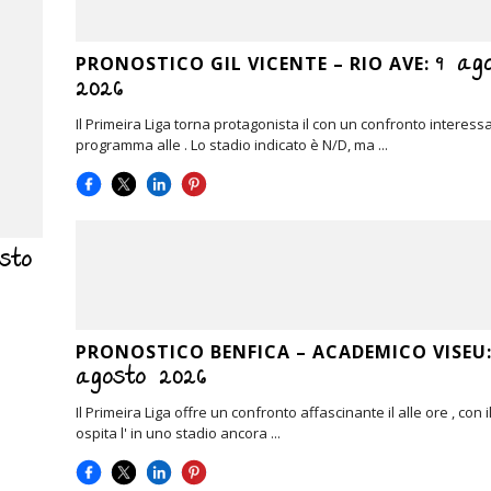
9 ag
PRONOSTICO GIL VICENTE – RIO AVE:
2026
Il Primeira Liga torna protagonista il con un confronto interess
programma alle . Lo stadio indicato è N/D, ma ...
sto
PRONOSTICO BENFICA – ACADEMICO VISEU
agosto 2026
Il Primeira Liga offre un confronto affascinante il alle ore , con i
ospita l' in uno stadio ancora ...