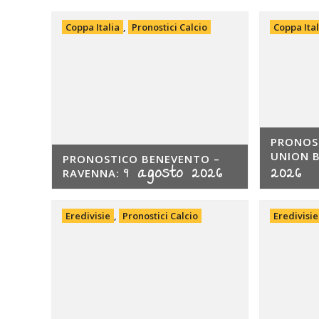
Coppa Italia
,
Pronostici Calcio
Coppa Ital
PRONOS
UNION B
PRONOSTICO BENEVENTO –
9 agosto 2026
2026
RAVENNA:
Eredivisie
,
Pronostici Calcio
Eredivisie