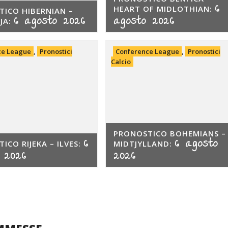
6
HEART OF MIDLOTHIAN:
ICO HIBERNIAN –
6 agosto 2026
agosto 2026
JA:
ce League
,
Pronostici
Conference League
,
Pronostici
Calcio
PRONOSTICO BOHEMIANS –
6
6 agosto
ICO RIJEKA – ILVES:
MIDTJYLLAND:
 2026
2026