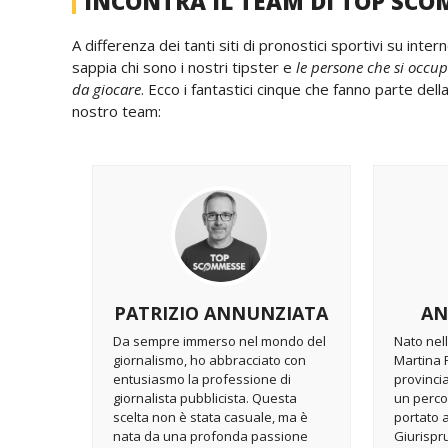
INCONTRA IL TEAM DI TOP SC
A differenza dei tanti siti di pronostici sportivi su in
sappia chi sono i nostri tipster e
le persone che si occupa
da giocare
. Ecco i fantastici cinque che fanno parte del
nostro team:
PATRIZIO ANNUNZIATA
AN
Da sempre immerso nel mondo del
Nato nell
giornalismo, ho abbracciato con
Martina F
entusiasmo la professione di
provincia
giornalista pubblicista. Questa
un perco
scelta non è stata casuale, ma è
portato 
nata da una profonda passione
Giurispr