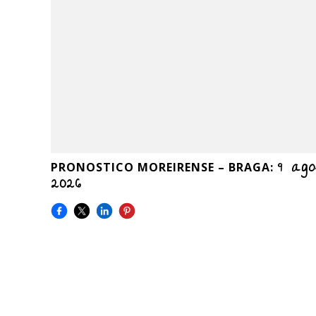
9 ago
PRONOSTICO MOREIRENSE – BRAGA:
2026