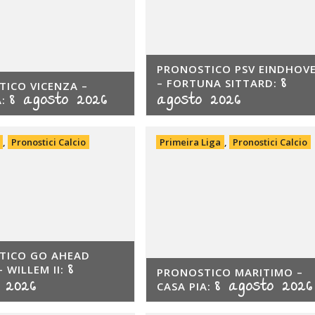
PRONOSTICO PSV EINDHOV
8
– FORTUNA SITTARD:
ICO VICENZA –
8 agosto 2026
agosto 2026
A:
,
Pronostici Calcio
Primeira Liga
,
Pronostici Calcio
TICO GO AHEAD
8
– WILLEM II:
PRONOSTICO MARITIMO –
 2026
8 agosto 2026
CASA PIA: