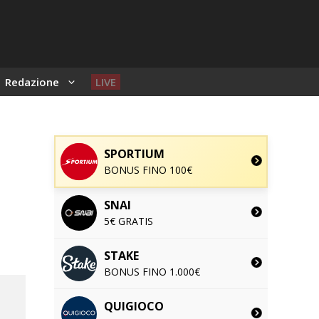
Redazione
LIVE
SPORTIUM
BONUS FINO 100€
SNAI
5€ GRATIS
STAKE
BONUS FINO 1.000€
QUIGIOCO