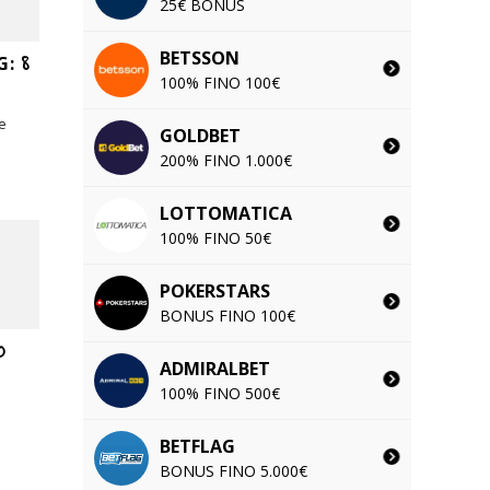
25€ BONUS
8
BETSSON
G:
100% FINO 100€
re
GOLDBET
200% FINO 1.000€
LOTTOMATICA
100% FINO 50€
POKERSTARS
BONUS FINO 100€
o
ADMIRALBET
100% FINO 500€
BETFLAG
BONUS FINO 5.000€