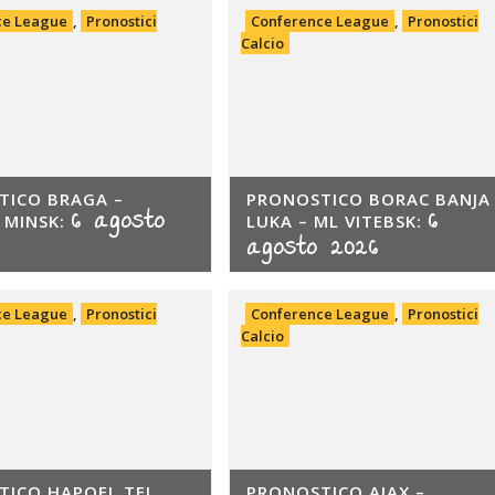
ce League
,
Pronostici
Conference League
,
Pronostici
Calcio
TICO BRAGA –
PRONOSTICO BORAC BANJA
6 agosto
6
 MINSK:
LUKA – ML VITEBSK:
agosto 2026
ce League
,
Pronostici
Conference League
,
Pronostici
Calcio
TICO HAPOEL TEL
PRONOSTICO AJAX –