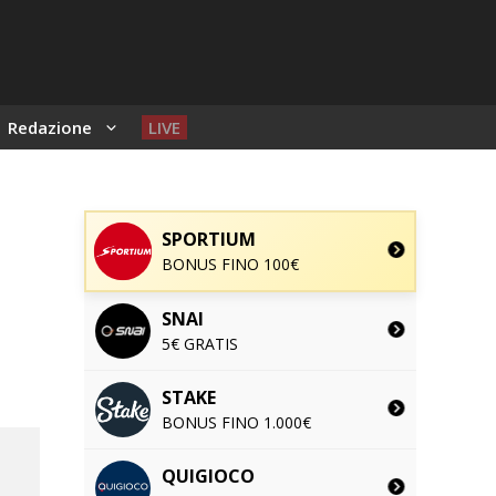
Redazione
LIVE
SPORTIUM
BONUS FINO 100€
SNAI
5€ GRATIS
STAKE
BONUS FINO 1.000€
QUIGIOCO