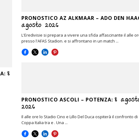
PRONOSTICO AZ ALKMAAR – ADO DEN HAA
agosto 2026
L'Eredivisie si prepara a vivere una sfida affascinante il alle o
presso l'AFAS Stadion. e si affrontano in un match ...
8
NA:
8 agost
PRONOSTICO ASCOLI – POTENZA:
2026
Il alle ore lo Stadio Cino e Lillo Del Duca ospiterà il confronto di
Coppa Italia tra e . Una ...