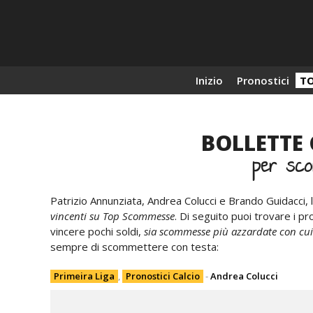
Vai
al
contenuto
Inizio
Pronostici
T
BOLLETTE 
per sc
Patrizio Annunziata, Andrea Colucci e Brando Guidacci, 
vincenti su Top Scommesse
. Di seguito puoi trovare i pr
vincere pochi soldi,
sia scommesse più azzardate con cui 
sempre di scommettere con testa:
Primeira Liga
,
Pronostici Calcio
-
Andrea Colucci