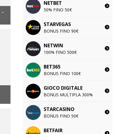
NETBET
50% FINO 50€
 –
STARVEGAS
BONUS FINO 90€
NETWIN
100% FINO 500€
BET365
BONUS FINO 100€
GIOCO DIGITALE
BONUS MULTIPLA 300%
STARCASINO
BONUS FINO 50€
BETFAIR