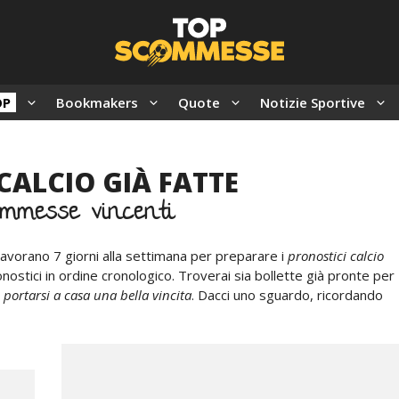
OP
Bookmakers
Quote
Notizie Sportive
CALCIO GIÀ FATTE
ommesse vincenti
lavorano 7 giorni alla settimana per preparare i
pronostici calcio
onostici in ordine cronologico. Troverai sia bollette già pronte per
portarsi a casa una bella vincita
. Dacci uno sguardo, ricordando