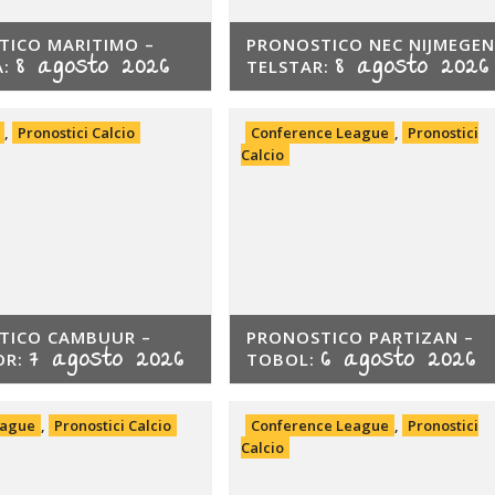
TICO MARITIMO –
PRONOSTICO NEC NIJMEGEN
8 agosto 2026
8 agosto 2026
A:
TELSTAR:
,
Pronostici Calcio
Conference League
,
Pronostici
Calcio
TICO CAMBUUR –
PRONOSTICO PARTIZAN –
7 agosto 2026
6 agosto 2026
OR:
TOBOL:
eague
,
Pronostici Calcio
Conference League
,
Pronostici
Calcio