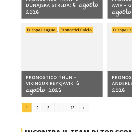
6 agosto
DUNAJSKA STREDA:
AVIV – 
2026
agosto
Europa League
,
Pronostici Calcio
Europa L
PRONOSTICO THUN –
PRONOS
6
VIKINGUR REYKJAVIK:
ANDERL
agosto 2026
2026
1
2
3
…
13
›