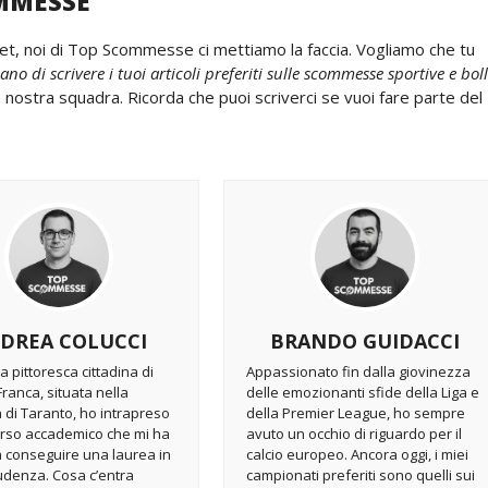
OMMESSE
ternet, noi di Top Scommesse ci mettiamo la faccia. Vogliamo che tu
no di scrivere i tuoi articoli preferiti sulle scommesse sportive e boll
la nostra squadra. Ricorda che puoi scriverci se vuoi fare parte del
DREA COLUCCI
BRANDO GUIDACCI
a pittoresca cittadina di
Appassionato fin dalla giovinezza
ranca, situata nella
delle emozionanti sfide della Liga e
 di Taranto, ho intrapreso
della Premier League, ho sempre
rso accademico che mi ha
avuto un occhio di riguardo per il
a conseguire una laurea in
calcio europeo. Ancora oggi, i miei
udenza. Cosa c’entra
campionati preferiti sono quelli sui