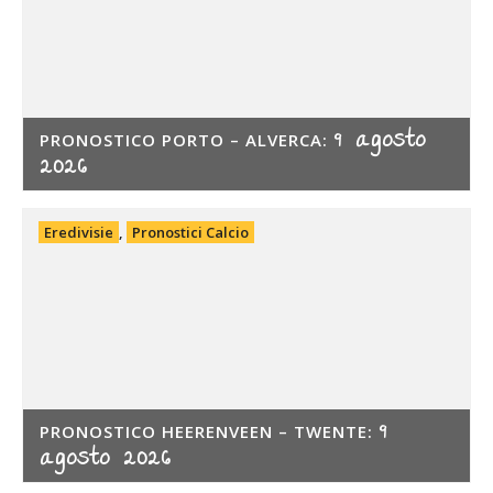
9 agosto
PRONOSTICO PORTO – ALVERCA:
2026
Eredivisie
,
Pronostici Calcio
9
PRONOSTICO HEERENVEEN – TWENTE:
agosto 2026