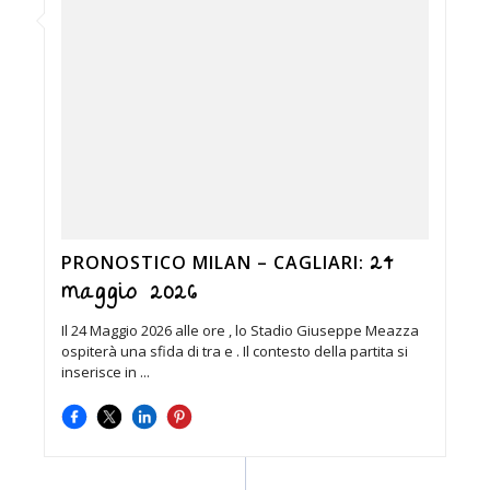
24
PRONOSTICO MILAN – CAGLIARI:
maggio 2026
Il 24 Maggio 2026 alle ore , lo Stadio Giuseppe Meazza
ospiterà una sfida di tra e . Il contesto della partita si
inserisce in ...