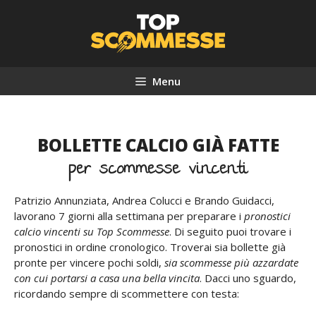
Vai
al
contenuto
Menu
BOLLETTE CALCIO GIÀ FATTE
per scommesse vincenti
Patrizio Annunziata, Andrea Colucci e Brando Guidacci,
lavorano 7 giorni alla settimana per preparare i
pronostici
calcio vincenti su Top Scommesse
. Di seguito puoi trovare i
pronostici in ordine cronologico. Troverai sia bollette già
pronte per vincere pochi soldi,
sia scommesse più azzardate
con cui portarsi a casa una bella vincita
. Dacci uno sguardo,
ricordando sempre di scommettere con testa: