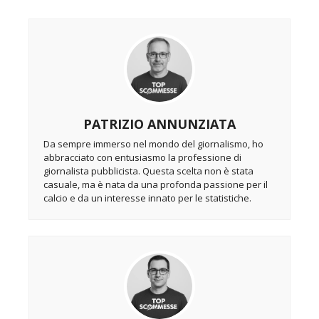
PATRIZIO ANNUNZIATA
Da sempre immerso nel mondo del giornalismo, ho
abbracciato con entusiasmo la professione di
giornalista pubblicista. Questa scelta non è stata
casuale, ma è nata da una profonda passione per il
calcio e da un interesse innato per le statistiche.