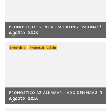
8
PRONOSTICO ESTRELA – SPORTING LISBONA:
agosto 2026
Eredivisie
,
Pronostici Calcio
8
PRONOSTICO AZ ALKMAAR – ADO DEN HAAG:
agosto 2026