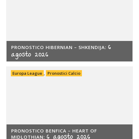
6
PRONOSTICO HIBERNIAN – SHKENDIJA:
agosto 2026
Europa League
,
Pronostici Calcio
PRONOSTICO BENFICA – HEART OF
6 agosto 2026
MIDLOTHIAN: