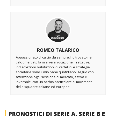
ROMEO TALARICO
Appassionato di calcio da sempre, ho trovato nel
calciomercato la mia vera vocazione. Trattative,
indiscrezioni, valutazioni di cartellini e strategie
societarie sono il mio pane quotidiano: seguo con
attenzione ogni sessione di mercato, estiva e
invernale, con un occhio particolare ai movimenti
delle squadre italiane ed europee.
PRONOSTICI DI SERIE A, SERIE B E