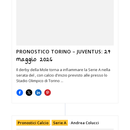
24
PRONOSTICO TORINO – JUVENTUS:
maggio 2026
Il derby della Mole torna a infiammare la Serie A nella
serata del , con calcio d'inizio previsto alle presso lo
Stadio Olimpico di Torino ...
Pronostici Calcio
,
Serie A
-
Andrea Colucci