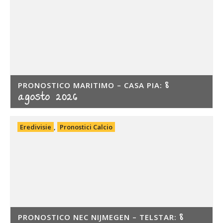
8
PRONOSTICO MARITIMO – CASA PIA:
agosto 2026
Eredivisie
,
Pronostici Calcio
8
PRONOSTICO NEC NIJMEGEN – TELSTAR: