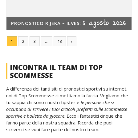
6 agosto 2026
PRONOSTICO RIJEKA – ILVES:
1
2
3
…
13
›
INCONTRA IL TEAM DI TOP
SCOMMESSE
A differenza dei tanti siti di pronostici sportivi su internet,
noi di Top Scommesse ci mettiamo la faccia. Vogliamo che
tu sappia chi sono i nostri tipster e
le persone che si
occupano di scrivere i tuoi articoli preferiti sulle scommesse
sportive e bollette da giocare
. Ecco i fantastici cinque che
fanno parte della nostra squadra. Ricorda che puoi
scriverci se vuoi fare parte del nostro team: