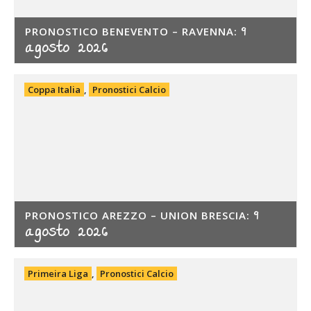
9
PRONOSTICO BENEVENTO – RAVENNA:
agosto 2026
Coppa Italia
,
Pronostici Calcio
9
PRONOSTICO AREZZO – UNION BRESCIA:
agosto 2026
Primeira Liga
,
Pronostici Calcio