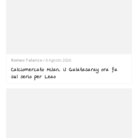
Romeo Talarico
/
6 Agosto 2026
Calciomercato Milan: il Galatasaray ora fa
sul serio per Leao