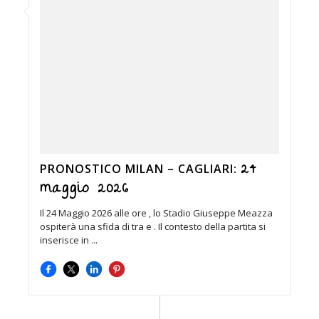
24
PRONOSTICO MILAN – CAGLIARI:
maggio 2026
Il 24 Maggio 2026 alle ore , lo Stadio Giuseppe Meazza
ospiterà una sfida di tra e . Il contesto della partita si
inserisce in ...