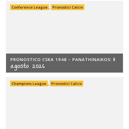
Conference League
,
Pronostici Calcio
11
PRONOSTICO CSKA 1948 – PANATHINAIKOS:
agosto 2026
Champions League
,
Pronostici Calcio