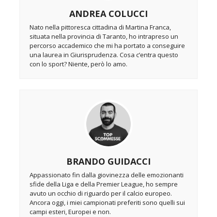
ANDREA COLUCCI
Nato nella pittoresca cittadina di Martina Franca,
situata nella provincia di Taranto, ho intrapreso un
percorso accademico che mi ha portato a conseguire
una laurea in Giurisprudenza. Cosa c’entra questo
con lo sport? Niente, però lo amo.
BRANDO GUIDACCI
Appassionato fin dalla giovinezza delle emozionanti
sfide della Liga e della Premier League, ho sempre
avuto un occhio di riguardo per il calcio europeo.
Ancora oggi, i miei campionati preferiti sono quelli sui
campi esteri, Europei e non.