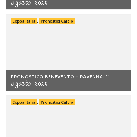
agosto 2026
Coppa Italia
,
Pronostici Calcio
9
PRONOSTICO BENEVENTO – RAVENNA:
agosto 2026
Coppa Italia
,
Pronostici Calcio