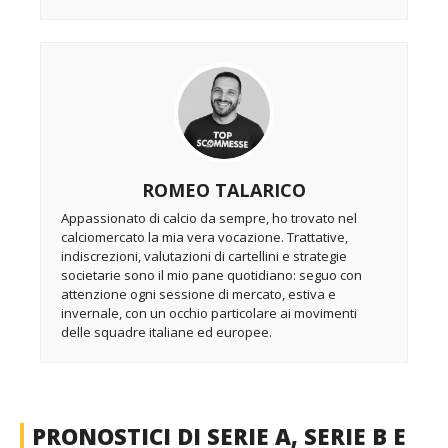
ROMEO TALARICO
Appassionato di calcio da sempre, ho trovato nel
calciomercato la mia vera vocazione. Trattative,
indiscrezioni, valutazioni di cartellini e strategie
societarie sono il mio pane quotidiano: seguo con
attenzione ogni sessione di mercato, estiva e
invernale, con un occhio particolare ai movimenti
delle squadre italiane ed europee.
PRONOSTICI DI SERIE A, SERIE B E