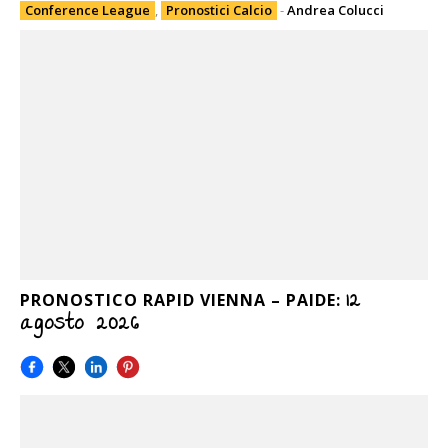
Conference League
,
Pronostici Calcio
-
Andrea Colucci
12
PRONOSTICO RAPID VIENNA – PAIDE:
agosto 2026