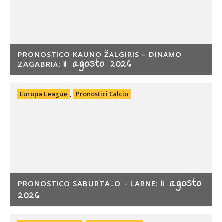
PRONOSTICO KAUNO ŽALGIRIS – DINAMO
11 agosto 2026
ZAGABRIA:
Europa League
,
Pronostici Calcio
11 agosto
PRONOSTICO SABURTALO – LARNE:
2026