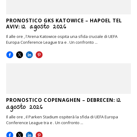
PRONOSTICO GKS KATOWICE – HAPOEL TEL
12 agosto 2026
AVIV:
Il alle ore , l'Arena Katowice ospita una sfida cruciale di UEFA
Europa Conference League tra e . Un confronto ...
12
PRONOSTICO COPENAGHEN – DEBRECEN:
agosto 2026
Il alle ore , il Parken Stadium ospiterà la sfida di UEFA Europa
Conference League tra e . Un confronto ...