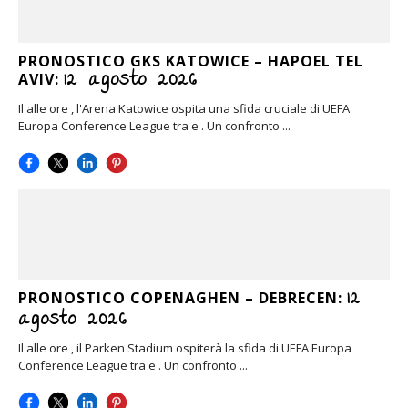
PRONOSTICO GKS KATOWICE – HAPOEL TEL
12 agosto 2026
AVIV:
Il alle ore , l'Arena Katowice ospita una sfida cruciale di UEFA
Europa Conference League tra e . Un confronto ...
12
PRONOSTICO COPENAGHEN – DEBRECEN:
agosto 2026
Il alle ore , il Parken Stadium ospiterà la sfida di UEFA Europa
Conference League tra e . Un confronto ...