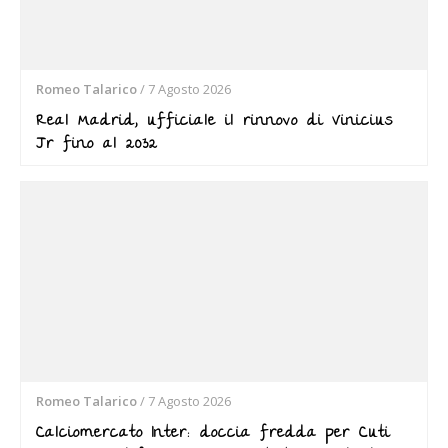
Romeo Talarico
/
7 Agosto 2026
Real Madrid, ufficiale il rinnovo di Vinicius
Jr fino al 2032
Romeo Talarico
/
7 Agosto 2026
Calciomercato Inter: doccia fredda per Cuti