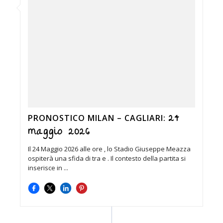
24
PRONOSTICO MILAN – CAGLIARI:
maggio 2026
Il 24 Maggio 2026 alle ore , lo Stadio Giuseppe Meazza
ospiterà una sfida di tra e . Il contesto della partita si
inserisce in ...