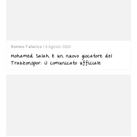
Romeo Talarico
/
6 Agosto 2026
Mohamed Salah è un nuovo giocatore del
Trabzonspor: il comunicato ufficiale