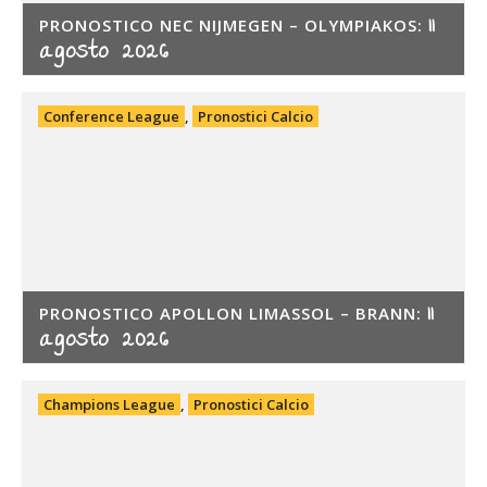
11
PRONOSTICO NEC NIJMEGEN – OLYMPIAKOS:
agosto 2026
Conference League
,
Pronostici Calcio
11
PRONOSTICO APOLLON LIMASSOL – BRANN:
agosto 2026
Champions League
,
Pronostici Calcio