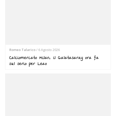
Romeo Talarico
/
6 Agosto 2026
Calciomercato Milan: il Galatasaray ora fa
sul serio per Leao