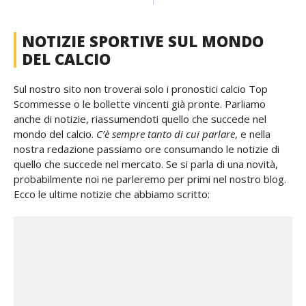
NOTIZIE SPORTIVE SUL MONDO
DEL CALCIO
Sul nostro sito non troverai solo i pronostici calcio Top
Scommesse o le bollette vincenti già pronte. Parliamo
anche di notizie, riassumendoti quello che succede nel
mondo del calcio.
C’è sempre tanto di cui parlare
, e nella
nostra redazione passiamo ore consumando le notizie di
quello che succede nel mercato. Se si parla di una novità,
probabilmente noi ne parleremo per primi nel nostro blog.
Ecco le ultime notizie che abbiamo scritto: