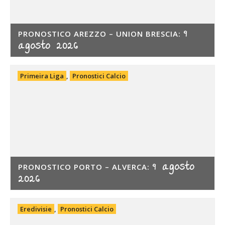
9
PRONOSTICO AREZZO – UNION BRESCIA:
agosto 2026
Primeira Liga
,
Pronostici Calcio
9 agosto
PRONOSTICO PORTO – ALVERCA:
2026
Eredivisie
,
Pronostici Calcio