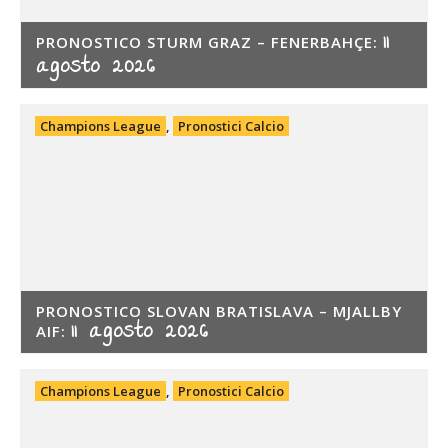
11
PRONOSTICO STURM GRAZ – FENERBAHÇE:
agosto 2026
Champions League
,
Pronostici Calcio
PRONOSTICO SLOVAN BRATISLAVA – MJALLBY
11 agosto 2026
AIF:
Champions League
,
Pronostici Calcio