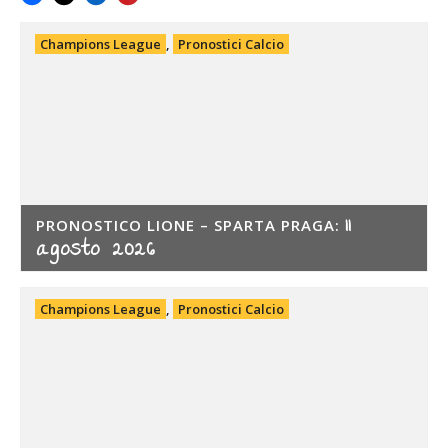
Champions League
,
Pronostici Calcio
11
PRONOSTICO LIONE – SPARTA PRAGA:
agosto 2026
Champions League
,
Pronostici Calcio