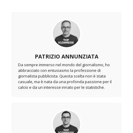
PATRIZIO ANNUNZIATA
Da sempre immerso nel mondo del giornalismo, ho
abbracciato con entusiasmo la professione di
giornalista pubblicista. Questa scelta non è stata
casuale, ma è nata da una profonda passione per il
calcio e da un interesse innato per le statistiche.