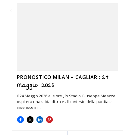
24
PRONOSTICO MILAN – CAGLIARI:
maggio 2026
Il 24 Maggio 2026 alle ore , lo Stadio Giuseppe Meazza
ospiterà una sfida di tra e . Il contesto della partita si
inserisce in ...