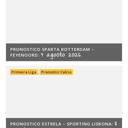
PRONOSTICO SPARTA ROTTERDAM –
9 agosto 2026
FEYENOORD:
Primeira Liga
,
Pronostici Calcio
8
PRONOSTICO ESTRELA – SPORTING LISBONA: