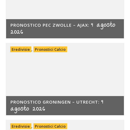
9 agosto
PRONOSTICO PEC ZWOLLE – AJAX:
2026
Eredivisie
,
Pronostici Calcio
9
PRONOSTICO GRONINGEN – UTRECHT:
agosto 2026
Eredivisie
,
Pronostici Calcio