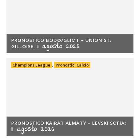
PRONOSTICO BODØ/GLIMT – UNION ST.
11 agosto 2026
GILLOISE:
Champions League
,
Pronostici Calcio
PRONOSTICO KAIRAT ALMATY – LEVSKI SOFIA:
11 agosto 2026