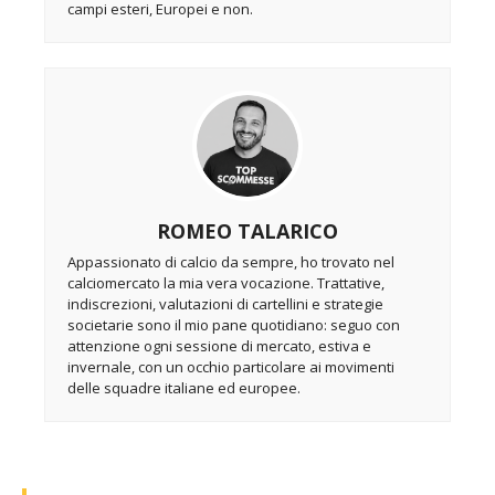
campi esteri, Europei e non.
ROMEO TALARICO
Appassionato di calcio da sempre, ho trovato nel
calciomercato la mia vera vocazione. Trattative,
indiscrezioni, valutazioni di cartellini e strategie
societarie sono il mio pane quotidiano: seguo con
attenzione ogni sessione di mercato, estiva e
invernale, con un occhio particolare ai movimenti
delle squadre italiane ed europee.