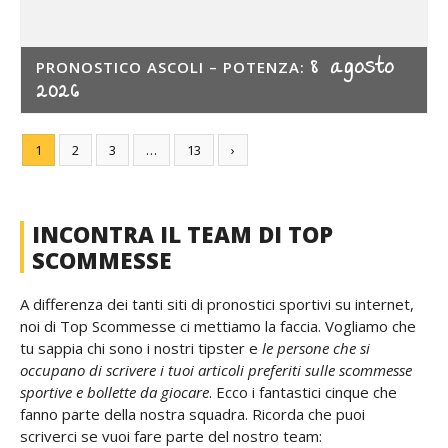
8 agosto
PRONOSTICO ASCOLI – POTENZA:
2026
1
2
3
…
13
›
INCONTRA IL TEAM DI TOP
SCOMMESSE
A differenza dei tanti siti di pronostici sportivi su internet,
noi di Top Scommesse ci mettiamo la faccia. Vogliamo che
tu sappia chi sono i nostri tipster e
le persone che si
occupano di scrivere i tuoi articoli preferiti sulle scommesse
sportive e bollette da giocare
. Ecco i fantastici cinque che
fanno parte della nostra squadra. Ricorda che puoi
scriverci se vuoi fare parte del nostro team: