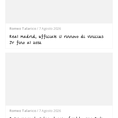
Romeo Talarico
/
7 Agosto 2026
Real Madrid, ufficiale il rinnovo di Vinicius
Jr fino al 2032
Romeo Talarico
/
7 Agosto 2026