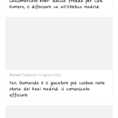
Calciomercato Inter: doccia fredda per Cuti
Romero, il difensore va all’Atletico Madrid
Romeo Talarico
/
6 Agosto 2026
Yan Diomande è il giocatore più costoso nella
storia del Real Madrid: il comunicato
ufficiale