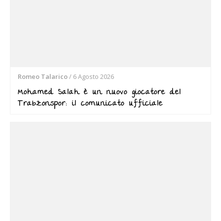
Romeo Talarico
/
6 Agosto 2026
Mohamed Salah è un nuovo giocatore del
Trabzonspor: il comunicato ufficiale