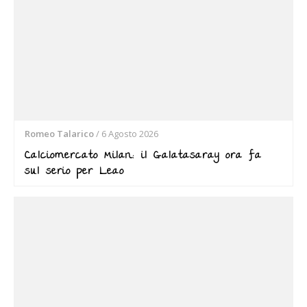
Romeo Talarico
/
6 Agosto 2026
Calciomercato Milan: il Galatasaray ora fa
sul serio per Leao