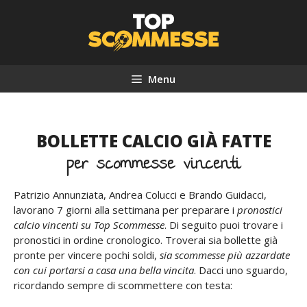
Vai
al
contenuto
Menu
BOLLETTE CALCIO GIÀ FATTE
per scommesse vincenti
Patrizio Annunziata, Andrea Colucci e Brando Guidacci,
lavorano 7 giorni alla settimana per preparare i
pronostici
calcio vincenti su Top Scommesse
. Di seguito puoi trovare i
pronostici in ordine cronologico. Troverai sia bollette già
pronte per vincere pochi soldi,
sia scommesse più azzardate
con cui portarsi a casa una bella vincita
. Dacci uno sguardo,
ricordando sempre di scommettere con testa: