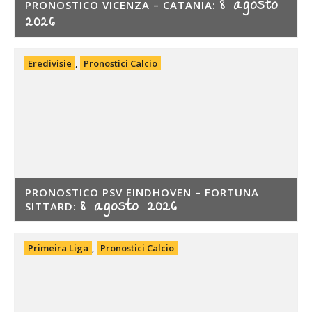
8 agosto
PRONOSTICO VICENZA – CATANIA:
2026
Eredivisie
,
Pronostici Calcio
PRONOSTICO PSV EINDHOVEN – FORTUNA
8 agosto 2026
SITTARD:
Primeira Liga
,
Pronostici Calcio