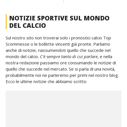
NOTIZIE SPORTIVE SUL MONDO
DEL CALCIO
Sul nostro sito non troverai solo i pronostici calcio Top
Scommesse o le bollette vincenti già pronte. Parliamo
anche di notizie, riassumendoti quello che succede nel
mondo del calcio.
C’è sempre tanto di cui parlare
, e nella
nostra redazione passiamo ore consumando le notizie di
quello che succede nel mercato. Se si parla di una novità,
probabilmente noi ne parleremo per primi nel nostro blog.
Ecco le ultime notizie che abbiamo scritto: