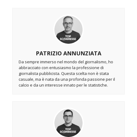
PATRIZIO ANNUNZIATA
Da sempre immerso nel mondo del giornalismo, ho
abbracciato con entusiasmo la professione di
giornalista pubblicista. Questa scelta non è stata
casuale, ma è nata da una profonda passione per il
calcio e da un interesse innato per le statistiche.