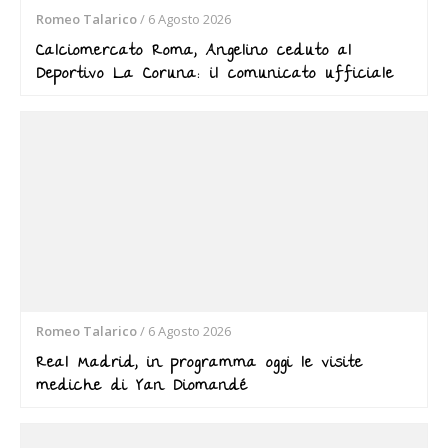
Romeo Talarico
/
6 Agosto 2026
Calciomercato Roma, Angelino ceduto al
Deportivo La Coruna: il comunicato ufficiale
Romeo Talarico
/
6 Agosto 2026
Real Madrid, in programma oggi le visite
mediche di Yan Diomandé