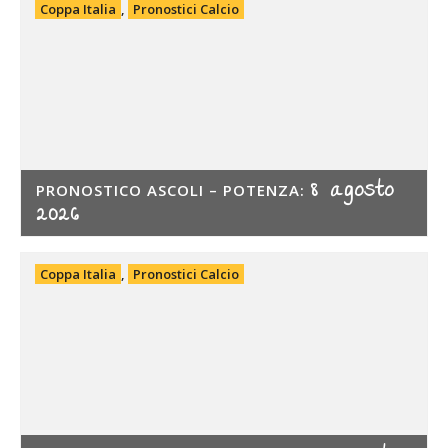
Coppa Italia
,
Pronostici Calcio
8 agosto
PRONOSTICO ASCOLI – POTENZA:
2026
Coppa Italia
,
Pronostici Calcio