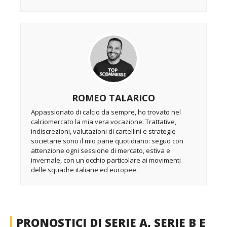
ROMEO TALARICO
Appassionato di calcio da sempre, ho trovato nel
calciomercato la mia vera vocazione. Trattative,
indiscrezioni, valutazioni di cartellini e strategie
societarie sono il mio pane quotidiano: seguo con
attenzione ogni sessione di mercato, estiva e
invernale, con un occhio particolare ai movimenti
delle squadre italiane ed europee.
PRONOSTICI DI SERIE A, SERIE B E