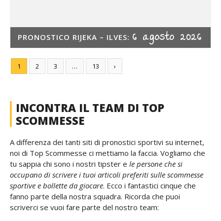
6 agosto 2026
PRONOSTICO RIJEKA – ILVES:
1
2
3
…
13
›
INCONTRA IL TEAM DI TOP
SCOMMESSE
A differenza dei tanti siti di pronostici sportivi su internet,
noi di Top Scommesse ci mettiamo la faccia. Vogliamo che
tu sappia chi sono i nostri tipster e
le persone che si
occupano di scrivere i tuoi articoli preferiti sulle scommesse
sportive e bollette da giocare
. Ecco i fantastici cinque che
fanno parte della nostra squadra. Ricorda che puoi
scriverci se vuoi fare parte del nostro team: