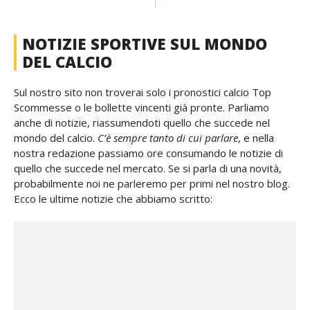
NOTIZIE SPORTIVE SUL MONDO
DEL CALCIO
Sul nostro sito non troverai solo i pronostici calcio Top
Scommesse o le bollette vincenti già pronte. Parliamo
anche di notizie, riassumendoti quello che succede nel
mondo del calcio.
C’è sempre tanto di cui parlare
, e nella
nostra redazione passiamo ore consumando le notizie di
quello che succede nel mercato. Se si parla di una novità,
probabilmente noi ne parleremo per primi nel nostro blog.
Ecco le ultime notizie che abbiamo scritto: