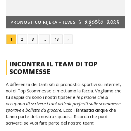
6 agosto 2026
PRONOSTICO RIJEKA – ILVES:
1
2
3
…
13
›
INCONTRA IL TEAM DI TOP
SCOMMESSE
A differenza dei tanti siti di pronostici sportivi su internet,
noi di Top Scommesse ci mettiamo la faccia. Vogliamo che
tu sappia chi sono i nostri tipster e
le persone che si
occupano di scrivere i tuoi articoli preferiti sulle scommesse
sportive e bollette da giocare
. Ecco i fantastici cinque che
fanno parte della nostra squadra. Ricorda che puoi
scriverci se vuoi fare parte del nostro team: