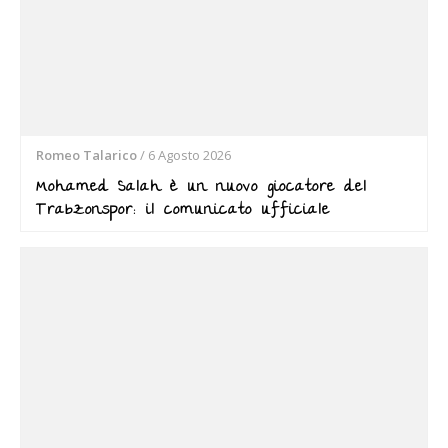
Romeo Talarico
/
6 Agosto 2026
Mohamed Salah è un nuovo giocatore del
Trabzonspor: il comunicato ufficiale