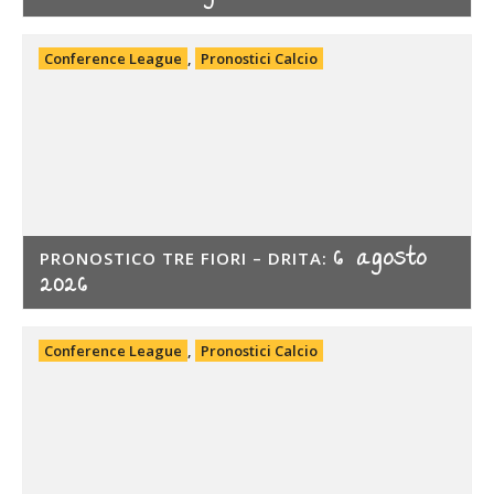
Conference League
,
Pronostici Calcio
6 agosto
PRONOSTICO TRE FIORI – DRITA:
2026
Conference League
,
Pronostici Calcio