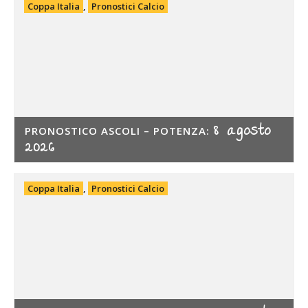
Coppa Italia
,
Pronostici Calcio
8 agosto
PRONOSTICO ASCOLI – POTENZA:
2026
Coppa Italia
,
Pronostici Calcio