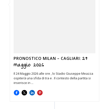
24
PRONOSTICO MILAN – CAGLIARI:
maggio 2026
Il 24 Maggio 2026 alle ore , lo Stadio Giuseppe Meazza
ospiterà una sfida di tra e . Il contesto della partita si
inserisce in ...