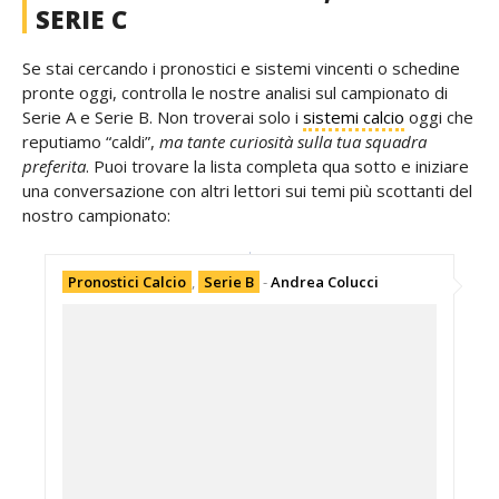
SERIE C
Se stai cercando i pronostici e sistemi vincenti o schedine
pronte oggi, controlla le nostre analisi sul campionato di
Serie A e Serie B. Non troverai solo i
sistemi calcio
oggi che
reputiamo “caldi”,
ma tante curiosità sulla tua squadra
preferita
. Puoi trovare la lista completa qua sotto e iniziare
una conversazione con altri lettori sui temi più scottanti del
nostro campionato:
Pronostici Calcio
,
Serie B
-
Andrea Colucci