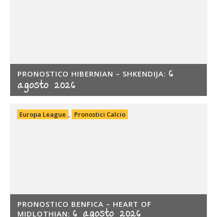
6
PRONOSTICO HIBERNIAN – SHKENDIJA:
agosto 2026
Europa League
,
Pronostici Calcio
PRONOSTICO BENFICA – HEART OF
6 agosto 2026
MIDLOTHIAN: