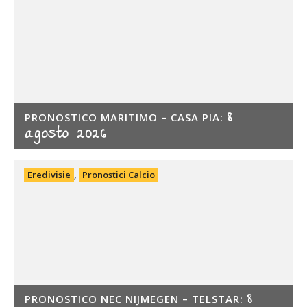
8
PRONOSTICO MARITIMO – CASA PIA:
agosto 2026
Eredivisie
,
Pronostici Calcio
8
PRONOSTICO NEC NIJMEGEN – TELSTAR: