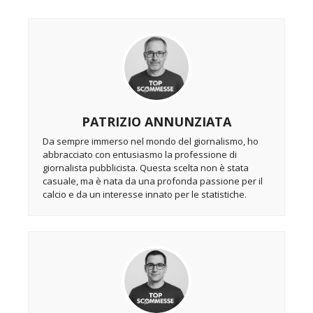
PATRIZIO ANNUNZIATA
Da sempre immerso nel mondo del giornalismo, ho
abbracciato con entusiasmo la professione di
giornalista pubblicista. Questa scelta non è stata
casuale, ma è nata da una profonda passione per il
calcio e da un interesse innato per le statistiche.