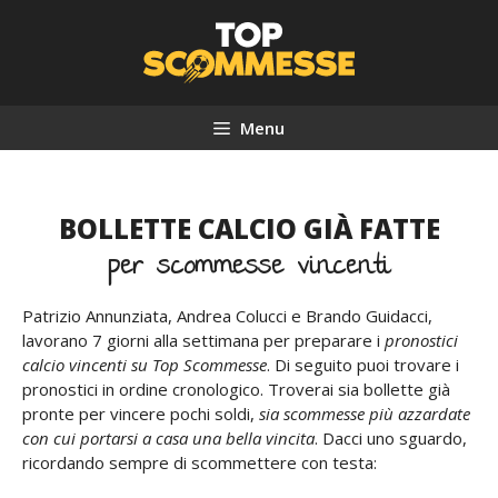
Vai
al
contenuto
Menu
BOLLETTE CALCIO GIÀ FATTE
per scommesse vincenti
Patrizio Annunziata, Andrea Colucci e Brando Guidacci,
lavorano 7 giorni alla settimana per preparare i
pronostici
calcio vincenti su Top Scommesse
. Di seguito puoi trovare i
pronostici in ordine cronologico. Troverai sia bollette già
pronte per vincere pochi soldi,
sia scommesse più azzardate
con cui portarsi a casa una bella vincita
. Dacci uno sguardo,
ricordando sempre di scommettere con testa: