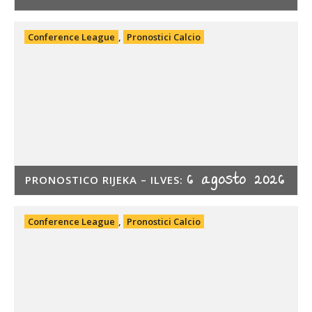
Conference League
,
Pronostici Calcio
6 agosto 2026
PRONOSTICO RIJEKA – ILVES:
Conference League
,
Pronostici Calcio