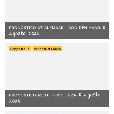
8
PRONOSTICO AZ ALKMAAR – ADO DEN HAAG:
agosto 2026
Coppa Italia
,
Pronostici Calcio
8 agosto
PRONOSTICO ASCOLI – POTENZA:
2026