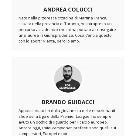
ANDREA COLUCCI
Nato nella pittoresca cittadina di Martina Franca,
situata nella provincia di Taranto, ho intrapreso un
percorso accademico che mi ha portato a conseguire
una laurea in Giurisprudenza. Cosa c’entra questo
con lo sport? Niente, però lo amo.
BRANDO GUIDACCI
Appassionato fin dalla giovinezza delle emozionanti
sfide della Liga e della Premier League, ho sempre
avuto un occhio di riguardo per il calcio europeo.
Ancora oggi, i miei campionati preferiti sono quelli sui
campi esteri, Europei e non.