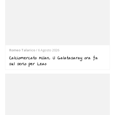
Romeo Talarico
/
6 Agosto 2026
Calciomercato Milan: il Galatasaray ora fa
sul serio per Leao