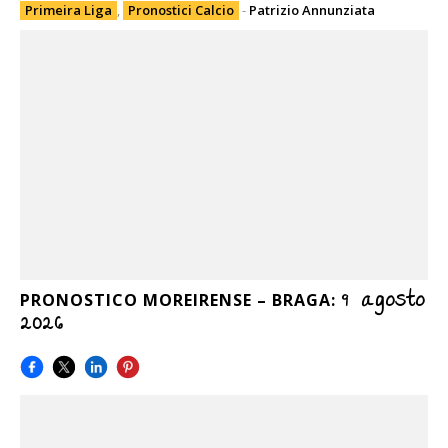
Primeira Liga
,
Pronostici Calcio
-
Patrizio Annunziata
9 agosto
PRONOSTICO MOREIRENSE – BRAGA:
2026