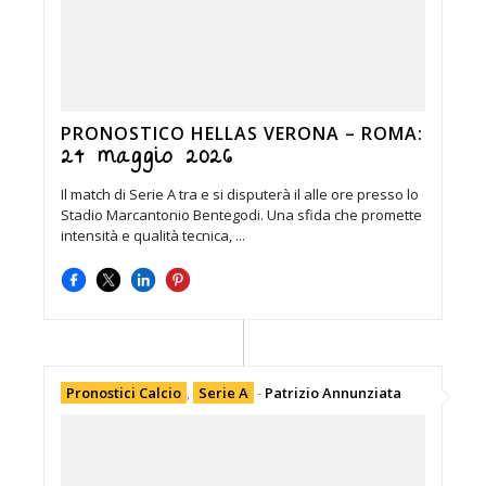
PRONOSTICO HELLAS VERONA – ROMA:
24 maggio 2026
Il match di Serie A tra e si disputerà il alle ore presso lo
Stadio Marcantonio Bentegodi. Una sfida che promette
intensità e qualità tecnica, ...
Pronostici Calcio
,
Serie A
-
Patrizio Annunziata