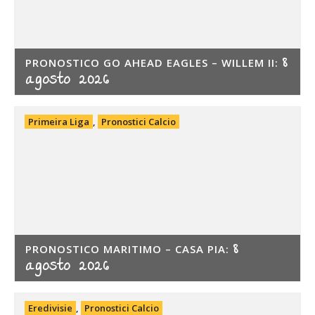
8
PRONOSTICO GO AHEAD EAGLES – WILLEM II:
agosto 2026
Primeira Liga
,
Pronostici Calcio
8
PRONOSTICO MARITIMO – CASA PIA:
agosto 2026
Eredivisie
,
Pronostici Calcio