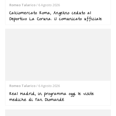
Romeo Talarico
/
6 Agosto 2026
Calciomercato Roma, Angelino ceduto al
Deportivo La Coruna: il comunicato ufficiale
Romeo Talarico
/
6 Agosto 2026
Real Madrid, in programma oggi le visite
mediche di Yan Diomandé