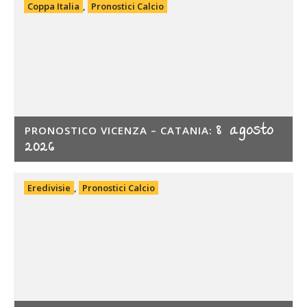
Coppa Italia
,
Pronostici Calcio
8 agosto
PRONOSTICO VICENZA – CATANIA:
2026
Eredivisie
,
Pronostici Calcio