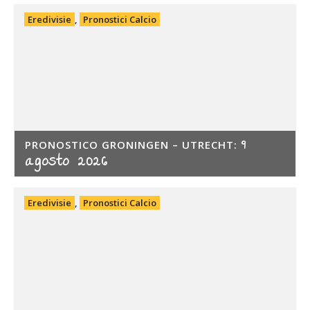
Eredivisie
,
Pronostici Calcio
9
PRONOSTICO GRONINGEN – UTRECHT:
agosto 2026
Eredivisie
,
Pronostici Calcio