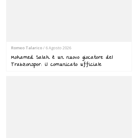
Romeo Talarico
/
6 Agosto 2026
Mohamed Salah è un nuovo giocatore del
Trabzonspor: il comunicato ufficiale