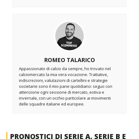
ROMEO TALARICO
Appassionato di calcio da sempre, ho trovato nel
calciomercato la mia vera vocazione. Trattative,
indiscrezioni, valutazioni di cartellini e strategie
societarie sono il mio pane quotidiano: seguo con
attenzione ogni sessione di mercato, estiva e
invernale, con un occhio particolare ai movimenti
delle squadre italiane ed europee.
PRONOSTICI DI SERIE A, SERIE B E