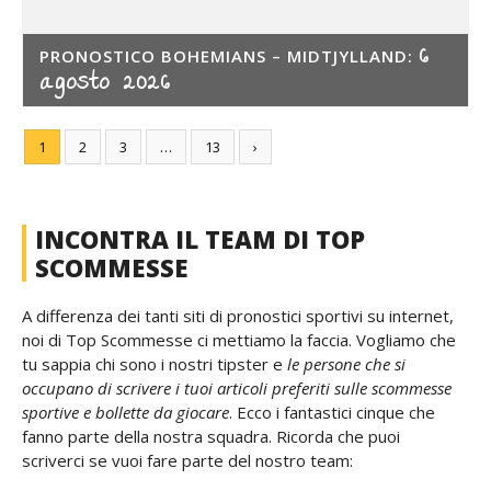
6
PRONOSTICO BOHEMIANS – MIDTJYLLAND:
agosto 2026
1
2
3
…
13
›
INCONTRA IL TEAM DI TOP
SCOMMESSE
A differenza dei tanti siti di pronostici sportivi su internet,
noi di Top Scommesse ci mettiamo la faccia. Vogliamo che
tu sappia chi sono i nostri tipster e
le persone che si
occupano di scrivere i tuoi articoli preferiti sulle scommesse
sportive e bollette da giocare
. Ecco i fantastici cinque che
fanno parte della nostra squadra. Ricorda che puoi
scriverci se vuoi fare parte del nostro team: