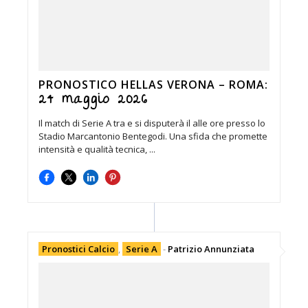
PRONOSTICO HELLAS VERONA – ROMA:
24 maggio 2026
Il match di Serie A tra e si disputerà il alle ore presso lo
Stadio Marcantonio Bentegodi. Una sfida che promette
intensità e qualità tecnica, ...
Pronostici Calcio
,
Serie A
-
Patrizio Annunziata