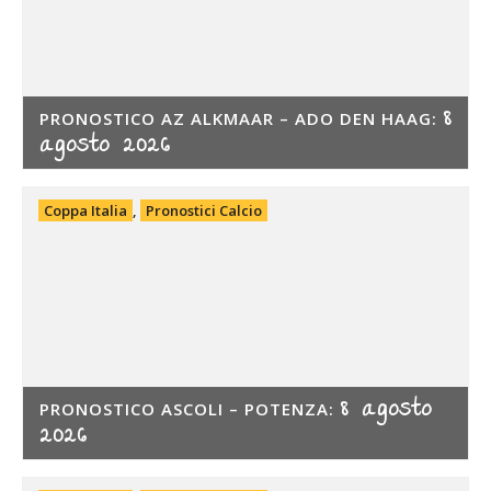
8
PRONOSTICO AZ ALKMAAR – ADO DEN HAAG:
agosto 2026
Coppa Italia
,
Pronostici Calcio
8 agosto
PRONOSTICO ASCOLI – POTENZA:
2026