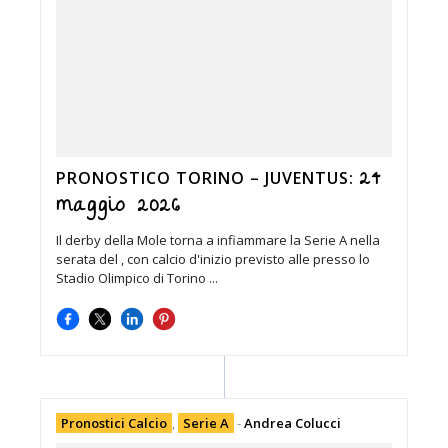
24
PRONOSTICO TORINO – JUVENTUS:
maggio 2026
Il derby della Mole torna a infiammare la Serie A nella
serata del , con calcio d'inizio previsto alle presso lo
Stadio Olimpico di Torino ...
Pronostici Calcio
,
Serie A
-
Andrea Colucci