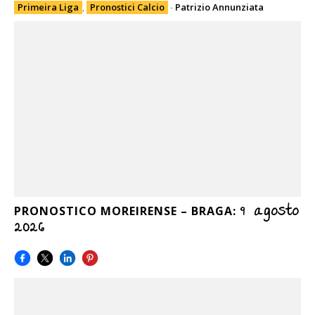
Primeira Liga
,
Pronostici Calcio
-
Patrizio Annunziata
9 agosto
PRONOSTICO MOREIRENSE – BRAGA:
2026