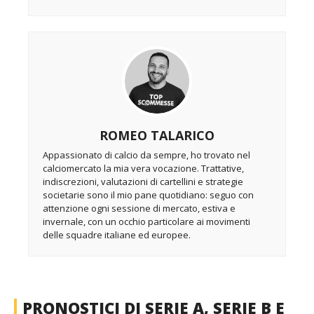
ROMEO TALARICO
Appassionato di calcio da sempre, ho trovato nel
calciomercato la mia vera vocazione. Trattative,
indiscrezioni, valutazioni di cartellini e strategie
societarie sono il mio pane quotidiano: seguo con
attenzione ogni sessione di mercato, estiva e
invernale, con un occhio particolare ai movimenti
delle squadre italiane ed europee.
PRONOSTICI DI SERIE A, SERIE B E