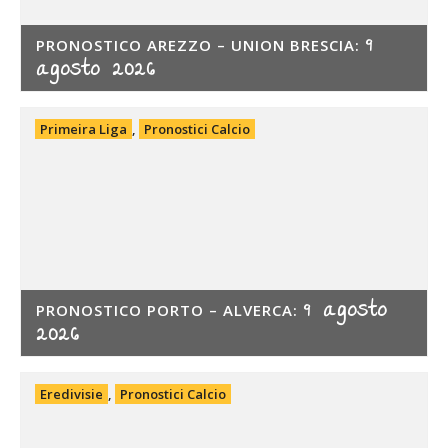
9
PRONOSTICO AREZZO – UNION BRESCIA:
agosto 2026
Primeira Liga
,
Pronostici Calcio
9 agosto
PRONOSTICO PORTO – ALVERCA:
2026
Eredivisie
,
Pronostici Calcio