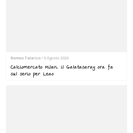
Romeo Talarico
/
6 Agosto 2026
Calciomercato Milan: il Galatasaray ora fa
sul serio per Leao