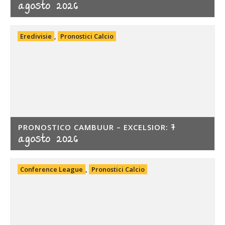
agosto 2026
Eredivisie
,
Pronostici Calcio
7
PRONOSTICO CAMBUUR – EXCELSIOR:
agosto 2026
Conference League
,
Pronostici Calcio