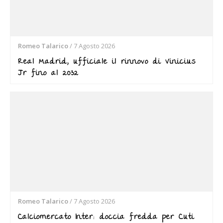
Romeo Talarico
/
7 Agosto 2026
Real Madrid, ufficiale il rinnovo di Vinicius
Jr fino al 2032
Romeo Talarico
/
7 Agosto 2026
Calciomercato Inter: doccia fredda per Cuti