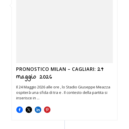
24
PRONOSTICO MILAN – CAGLIARI:
maggio 2026
Il 24 Maggio 2026 alle ore , lo Stadio Giuseppe Meazza
ospiterà una sfida di tra e . Il contesto della partita si
inserisce in ...