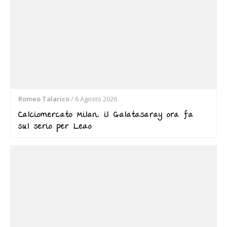
Romeo Talarico
/
6 Agosto 2026
Calciomercato Milan: il Galatasaray ora fa
sul serio per Leao