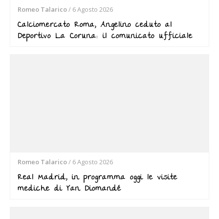
Romeo Talarico
/
6 Agosto 2026
Calciomercato Roma, Angelino ceduto al
Deportivo La Coruna: il comunicato ufficiale
Romeo Talarico
/
6 Agosto 2026
Real Madrid, in programma oggi le visite
mediche di Yan Diomandé