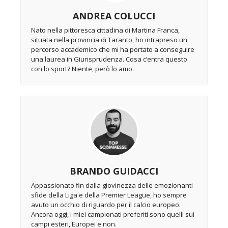
ANDREA COLUCCI
Nato nella pittoresca cittadina di Martina Franca,
situata nella provincia di Taranto, ho intrapreso un
percorso accademico che mi ha portato a conseguire
una laurea in Giurisprudenza. Cosa c’entra questo
con lo sport? Niente, però lo amo.
BRANDO GUIDACCI
Appassionato fin dalla giovinezza delle emozionanti
sfide della Liga e della Premier League, ho sempre
avuto un occhio di riguardo per il calcio europeo.
Ancora oggi, i miei campionati preferiti sono quelli sui
campi esteri, Europei e non.