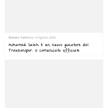
Romeo Talarico
/
6 Agosto 2026
Mohamed Salah è un nuovo giocatore del
Trabzonspor: il comunicato ufficiale