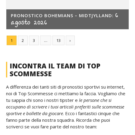
6
PRONOSTICO BOHEMIANS – MIDTJYLLAND:
agosto 2026
1
2
3
…
13
›
INCONTRA IL TEAM DI TOP
SCOMMESSE
A differenza dei tanti siti di pronostici sportivi su internet,
noi di Top Scommesse ci mettiamo la faccia. Vogliamo che
tu sappia chi sono i nostri tipster e
le persone che si
occupano di scrivere i tuoi articoli preferiti sulle scommesse
sportive e bollette da giocare
. Ecco i fantastici cinque che
fanno parte della nostra squadra. Ricorda che puoi
scriverci se vuoi fare parte del nostro team: