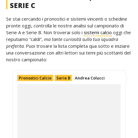
SERIE C
Se stai cercando i pronostici e sistemi vincenti o schedine
pronte oggi, controlla le nostre analisi sul campionato di
Serie A e Serie B. Non troverai solo i
sistemi calcio
oggi che
reputiamo “caldi”,
ma tante curiosità sulla tua squadra
preferita
. Puoi trovare la lista completa qua sotto e iniziare
una conversazione con altri lettori sui temi più scottanti del
nostro campionato:
Pronostici Calcio
,
Serie B
-
Andrea Colucci