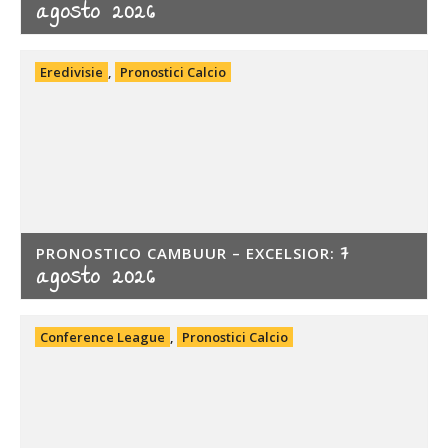
agosto 2026
Eredivisie
,
Pronostici Calcio
7
PRONOSTICO CAMBUUR – EXCELSIOR:
agosto 2026
Conference League
,
Pronostici Calcio