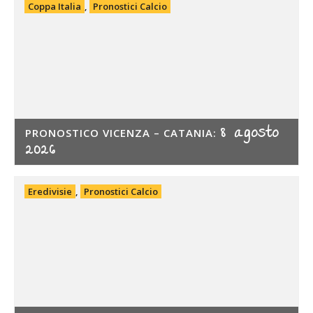
Coppa Italia
,
Pronostici Calcio
8 agosto
PRONOSTICO VICENZA – CATANIA:
2026
Eredivisie
,
Pronostici Calcio