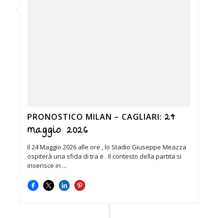
24
PRONOSTICO MILAN – CAGLIARI:
maggio 2026
Il 24 Maggio 2026 alle ore , lo Stadio Giuseppe Meazza
ospiterà una sfida di tra e . Il contesto della partita si
inserisce in ...