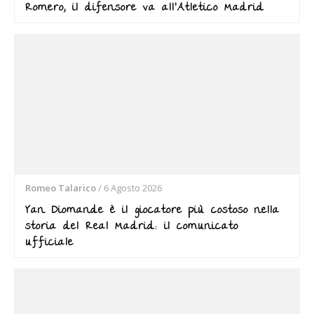
Romero, il difensore va all’Atletico Madrid
Romeo Talarico
/
6 Agosto 2026
Yan Diomande è il giocatore più costoso nella
storia del Real Madrid: il comunicato
ufficiale