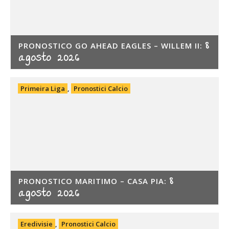
8
PRONOSTICO GO AHEAD EAGLES – WILLEM II:
agosto 2026
Primeira Liga
,
Pronostici Calcio
8
PRONOSTICO MARITIMO – CASA PIA:
agosto 2026
Eredivisie
,
Pronostici Calcio