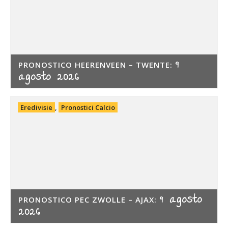
9
PRONOSTICO HEERENVEEN – TWENTE:
agosto 2026
Eredivisie
,
Pronostici Calcio
9 agosto
PRONOSTICO PEC ZWOLLE – AJAX:
2026