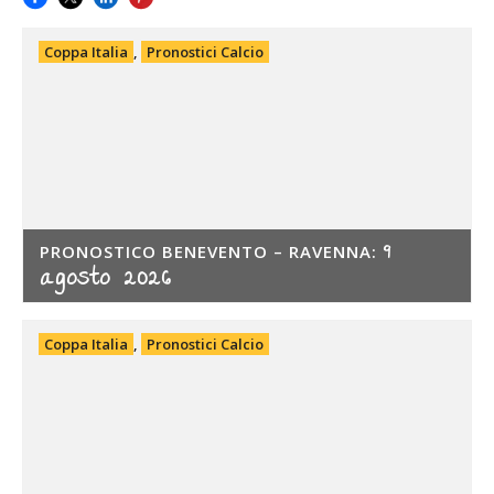
Coppa Italia
,
Pronostici Calcio
9
PRONOSTICO BENEVENTO – RAVENNA:
agosto 2026
Coppa Italia
,
Pronostici Calcio