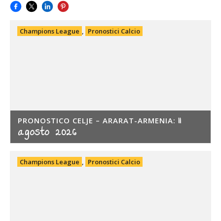
Champions League
,
Pronostici Calcio
11
PRONOSTICO CELJE – ARARAT-ARMENIA:
agosto 2026
Champions League
,
Pronostici Calcio