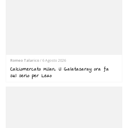
Romeo Talarico
/
6 Agosto 2026
Calciomercato Milan: il Galatasaray ora fa
sul serio per Leao