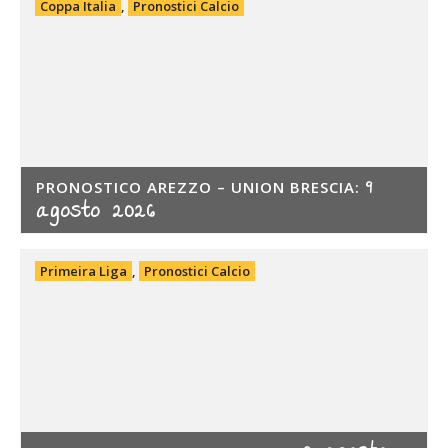
Coppa Italia
,
Pronostici Calcio
9
PRONOSTICO AREZZO – UNION BRESCIA:
agosto 2026
Primeira Liga
,
Pronostici Calcio