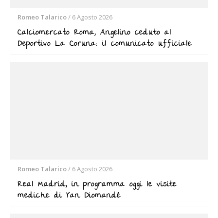
Romeo Talarico
/
6 Agosto 2026
Calciomercato Roma, Angelino ceduto al
Deportivo La Coruna: il comunicato ufficiale
Romeo Talarico
/
6 Agosto 2026
Real Madrid, in programma oggi le visite
mediche di Yan Diomandé