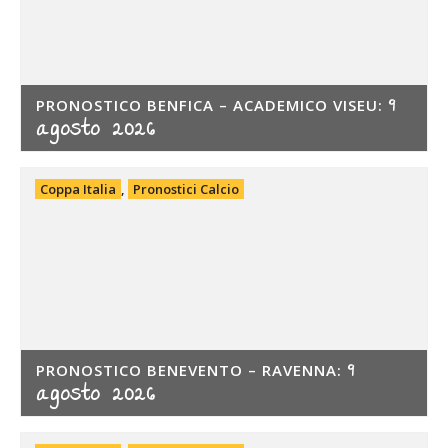
9
PRONOSTICO BENFICA – ACADEMICO VISEU:
agosto 2026
Coppa Italia
,
Pronostici Calcio
9
PRONOSTICO BENEVENTO – RAVENNA:
agosto 2026