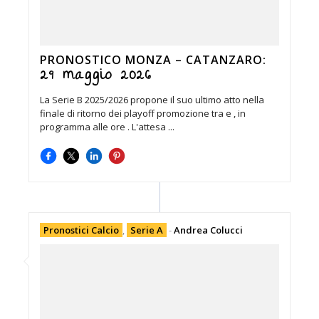
PRONOSTICO MONZA – CATANZARO:
29 maggio 2026
La Serie B 2025/2026 propone il suo ultimo atto nella
finale di ritorno dei playoff promozione tra e , in
programma alle ore . L'attesa ...
Pronostici Calcio
,
Serie A
-
Andrea Colucci