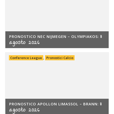
11
PRONOSTICO NEC NIJMEGEN – OLYMPIAKOS:
agosto 2026
Conference League
,
Pronostici Calcio
11
PRONOSTICO APOLLON LIMASSOL – BRANN:
agosto 2026