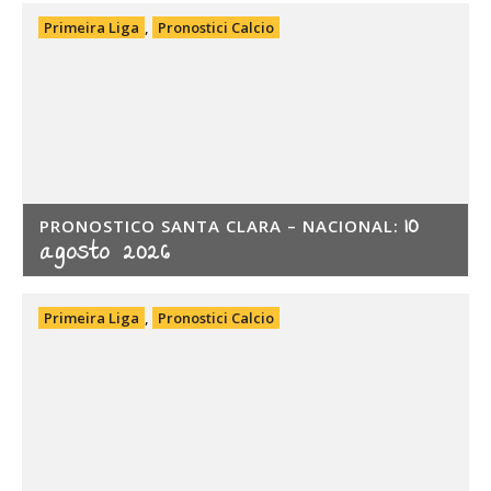
Primeira Liga
,
Pronostici Calcio
10
PRONOSTICO SANTA CLARA – NACIONAL:
agosto 2026
Primeira Liga
,
Pronostici Calcio