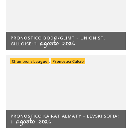
PRONOSTICO BODØ/GLIMT – UNION ST.
11 agosto 2026
GILLOISE:
Champions League
,
Pronostici Calcio
PRONOSTICO KAIRAT ALMATY – LEVSKI SOFIA:
11 agosto 2026