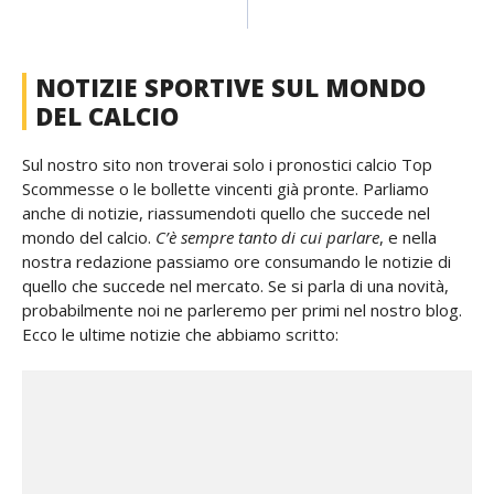
NOTIZIE SPORTIVE SUL MONDO
DEL CALCIO
Sul nostro sito non troverai solo i pronostici calcio Top
Scommesse o le bollette vincenti già pronte. Parliamo
anche di notizie, riassumendoti quello che succede nel
mondo del calcio.
C’è sempre tanto di cui parlare
, e nella
nostra redazione passiamo ore consumando le notizie di
quello che succede nel mercato. Se si parla di una novità,
probabilmente noi ne parleremo per primi nel nostro blog.
Ecco le ultime notizie che abbiamo scritto: