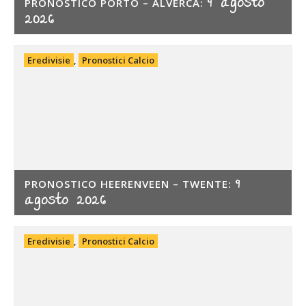
9 agosto
PRONOSTICO PORTO – ALVERCA:
2026
Eredivisie
,
Pronostici Calcio
9
PRONOSTICO HEERENVEEN – TWENTE:
agosto 2026
Eredivisie
,
Pronostici Calcio