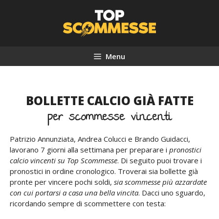
Vai
al
contenuto
Menu
BOLLETTE CALCIO GIÀ FATTE
per scommesse vincenti
Patrizio Annunziata, Andrea Colucci e Brando Guidacci,
lavorano 7 giorni alla settimana per preparare i
pronostici
calcio vincenti su Top Scommesse
. Di seguito puoi trovare i
pronostici in ordine cronologico. Troverai sia bollette già
pronte per vincere pochi soldi,
sia scommesse più azzardate
con cui portarsi a casa una bella vincita
. Dacci uno sguardo,
ricordando sempre di scommettere con testa: