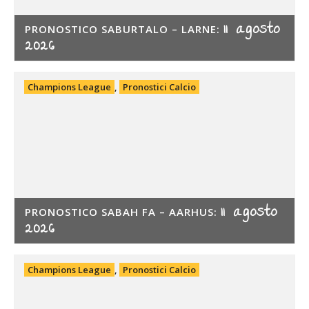
11 agosto
PRONOSTICO SABURTALO – LARNE:
2026
Champions League
,
Pronostici Calcio
11 agosto
PRONOSTICO SABAH FA – AARHUS:
2026
Champions League
,
Pronostici Calcio