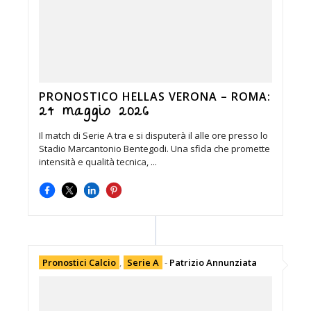
PRONOSTICO HELLAS VERONA – ROMA:
24 maggio 2026
Il match di Serie A tra e si disputerà il alle ore presso lo
Stadio Marcantonio Bentegodi. Una sfida che promette
intensità e qualità tecnica, ...
Pronostici Calcio
,
Serie A
-
Patrizio Annunziata