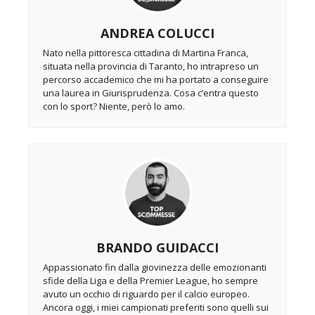
ANDREA COLUCCI
Nato nella pittoresca cittadina di Martina Franca,
situata nella provincia di Taranto, ho intrapreso un
percorso accademico che mi ha portato a conseguire
una laurea in Giurisprudenza. Cosa c’entra questo
con lo sport? Niente, però lo amo.
BRANDO GUIDACCI
Appassionato fin dalla giovinezza delle emozionanti
sfide della Liga e della Premier League, ho sempre
avuto un occhio di riguardo per il calcio europeo.
Ancora oggi, i miei campionati preferiti sono quelli sui