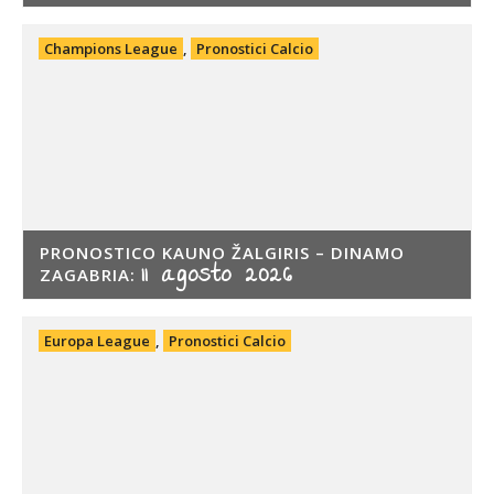
Champions League
,
Pronostici Calcio
PRONOSTICO KAUNO ŽALGIRIS – DINAMO
11 agosto 2026
ZAGABRIA:
Europa League
,
Pronostici Calcio