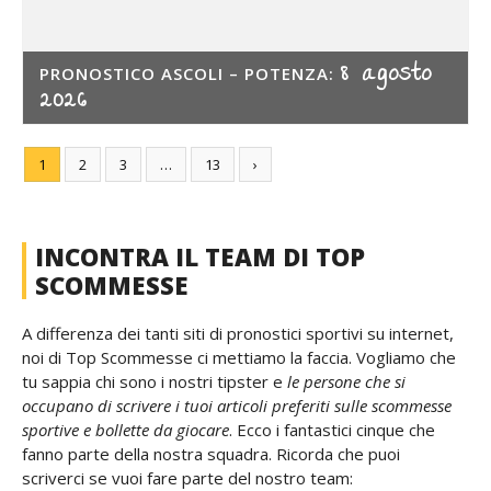
8 agosto
PRONOSTICO ASCOLI – POTENZA:
2026
1
2
3
…
13
›
INCONTRA IL TEAM DI TOP
SCOMMESSE
A differenza dei tanti siti di pronostici sportivi su internet,
noi di Top Scommesse ci mettiamo la faccia. Vogliamo che
tu sappia chi sono i nostri tipster e
le persone che si
occupano di scrivere i tuoi articoli preferiti sulle scommesse
sportive e bollette da giocare
. Ecco i fantastici cinque che
fanno parte della nostra squadra. Ricorda che puoi
scriverci se vuoi fare parte del nostro team: