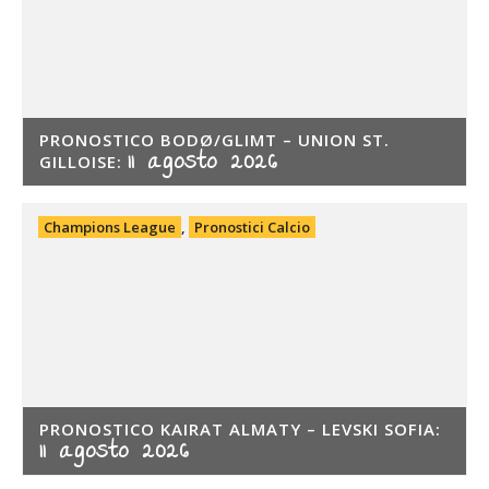
PRONOSTICO BODØ/GLIMT – UNION ST.
11 agosto 2026
GILLOISE:
Champions League
,
Pronostici Calcio
PRONOSTICO KAIRAT ALMATY – LEVSKI SOFIA:
11 agosto 2026