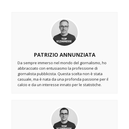
PATRIZIO ANNUNZIATA
Da sempre immerso nel mondo del giornalismo, ho
abbracciato con entusiasmo la professione di
giornalista pubblicista. Questa scelta non è stata
casuale, ma è nata da una profonda passione per il
calcio e da un interesse innato per le statistiche.