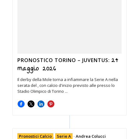
24
PRONOSTICO TORINO – JUVENTUS:
maggio 2026
Il derby della Mole torna a infiammare la Serie A nella
serata del , con calcio d'inizio previsto alle presso lo
Stadio Olimpico di Torino ...
Pronostici Calcio
,
Serie A
-
Andrea Colucci