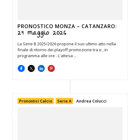
PRONOSTICO MONZA – CATANZARO:
29 maggio 2026
La Serie B 2025/2026 propone il suo ultimo atto nella
finale di ritorno dei playoff promozione tra e , in
programma alle ore . L'attesa ...
Pronostici Calcio
,
Serie A
-
Andrea Colucci