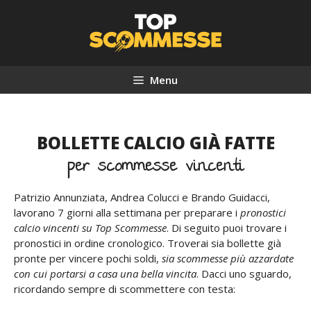
Vai
al
contenuto
Menu
BOLLETTE CALCIO GIÀ FATTE
per scommesse vincenti
Patrizio Annunziata, Andrea Colucci e Brando Guidacci,
lavorano 7 giorni alla settimana per preparare i
pronostici
calcio vincenti su Top Scommesse
. Di seguito puoi trovare i
pronostici in ordine cronologico. Troverai sia bollette già
pronte per vincere pochi soldi,
sia scommesse più azzardate
con cui portarsi a casa una bella vincita
. Dacci uno sguardo,
ricordando sempre di scommettere con testa: