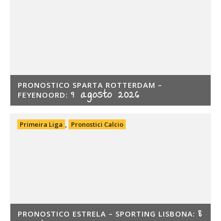
PRONOSTICO SPARTA ROTTERDAM –
9 agosto 2026
FEYENOORD:
Primeira Liga
,
Pronostici Calcio
8
PRONOSTICO ESTRELA – SPORTING LISBONA: