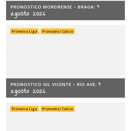
9
PRONOSTICO MOREIRENSE – BRAGA:
agosto 2026
Primeira Liga
,
Pronostici Calcio
9
PRONOSTICO GIL VICENTE – RIO AVE:
agosto 2026
Primeira Liga
,
Pronostici Calcio