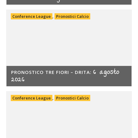
Conference League
,
Pronostici Calcio
6 agosto
PRONOSTICO TRE FIORI – DRITA:
2026
Conference League
,
Pronostici Calcio