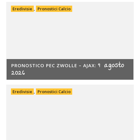
Eredivisie
,
Pronostici Calcio
9 agosto
PRONOSTICO PEC ZWOLLE – AJAX:
2026
Eredivisie
,
Pronostici Calcio