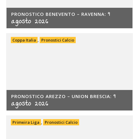
9
PRONOSTICO BENEVENTO – RAVENNA:
agosto 2026
Coppa Italia
,
Pronostici Calcio
9
PRONOSTICO AREZZO – UNION BRESCIA:
agosto 2026
Primeira Liga
,
Pronostici Calcio