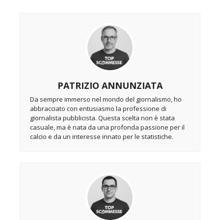
PATRIZIO ANNUNZIATA
Da sempre immerso nel mondo del giornalismo, ho
abbracciato con entusiasmo la professione di
giornalista pubblicista. Questa scelta non è stata
casuale, ma è nata da una profonda passione per il
calcio e da un interesse innato per le statistiche.