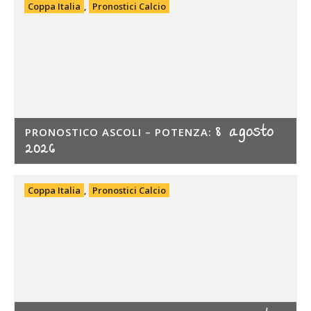
Coppa Italia
,
Pronostici Calcio
8 agosto
PRONOSTICO ASCOLI – POTENZA:
2026
Coppa Italia
,
Pronostici Calcio