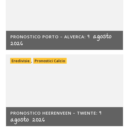
9 agosto
PRONOSTICO PORTO – ALVERCA:
2026
Eredivisie
,
Pronostici Calcio
9
PRONOSTICO HEERENVEEN – TWENTE:
agosto 2026