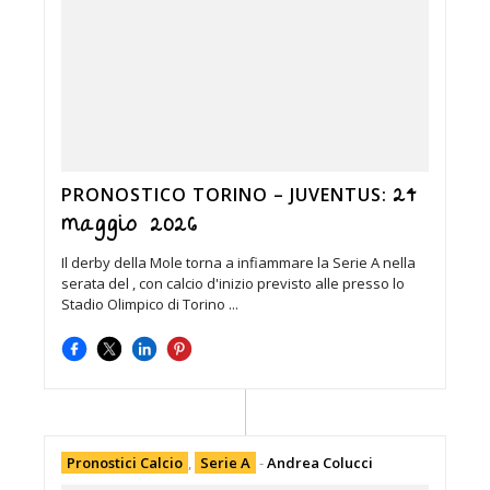
24
PRONOSTICO TORINO – JUVENTUS:
maggio 2026
Il derby della Mole torna a infiammare la Serie A nella
serata del , con calcio d'inizio previsto alle presso lo
Stadio Olimpico di Torino ...
Pronostici Calcio
,
Serie A
-
Andrea Colucci