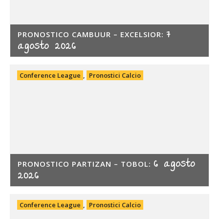
7
PRONOSTICO CAMBUUR – EXCELSIOR:
agosto 2026
Conference League
,
Pronostici Calcio
6 agosto
PRONOSTICO PARTIZAN – TOBOL:
2026
Conference League
,
Pronostici Calcio