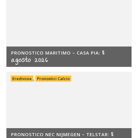
8
PRONOSTICO MARITIMO – CASA PIA:
agosto 2026
Eredivisie
,
Pronostici Calcio
8
PRONOSTICO NEC NIJMEGEN – TELSTAR: