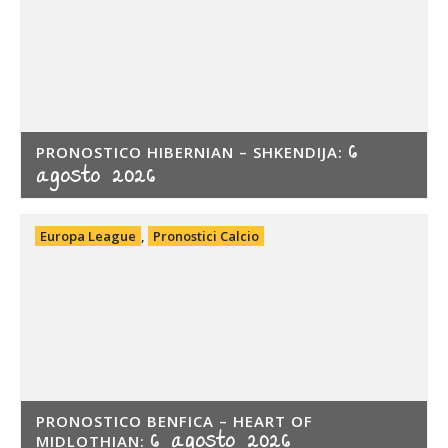
6
PRONOSTICO HIBERNIAN – SHKENDIJA:
agosto 2026
Europa League
,
Pronostici Calcio
PRONOSTICO BENFICA – HEART OF
6 agosto 2026
MIDLOTHIAN: