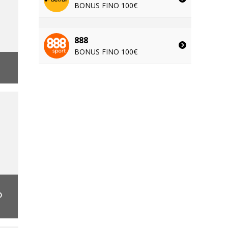
BONUS FINO 100€
888
BONUS FINO 100€
o