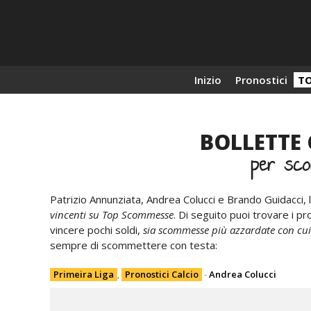
Vai
al
contenuto
Inizio
Pronostici
T
BOLLETTE 
per sc
Patrizio Annunziata, Andrea Colucci e Brando Guidacci, 
vincenti su Top Scommesse
. Di seguito puoi trovare i pr
vincere pochi soldi,
sia scommesse più azzardate con cui 
sempre di scommettere con testa:
Primeira Liga
,
Pronostici Calcio
-
Andrea Colucci