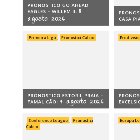
PRONOSTICO GO AHEAD
8
EAGLES – WILLEM II:
PRONOS
agosto 2026
CASA PI
Primeira Liga
,
Pronostici Calcio
Eredivisie
PRONOSTICO ESTORIL PRAIA –
PRONOS
7 agosto 2026
FAMALICÃO:
EXCELSI
Conference League
,
Pronostici
Europa L
Calcio