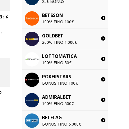
25€ BONUS
8
BETSSON
G:
100% FINO 100€
re
GOLDBET
200% FINO 1.000€
LOTTOMATICA
100% FINO 50€
POKERSTARS
BONUS FINO 100€
o
ADMIRALBET
100% FINO 500€
BETFLAG
BONUS FINO 5.000€