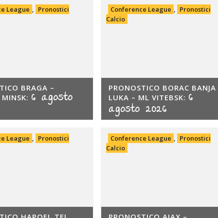
ce League
,
Pronostici
Conference League
,
Pronostici
Calcio
TICO BRAGA –
PRONOSTICO BORAC BANJA
6 agosto
6
 MINSK:
LUKA – ML VITEBSK:
agosto 2026
ce League
,
Pronostici
Conference League
,
Pronostici
Calcio
TICO HAPOEL TEL
PRONOSTICO AJAX –