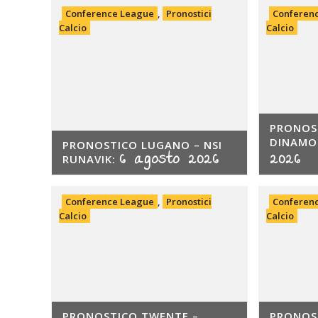
Conference League
,
Pronostici
Conferen
Calcio
Calcio
PRONOS
DINAMO
PRONOSTICO LUGANO – NSI
6 agosto 2026
2026
RUNAVIK:
Conference League
,
Pronostici
Conferen
Calcio
Calcio
PRONOSTICO TWENTE –
PRONOS