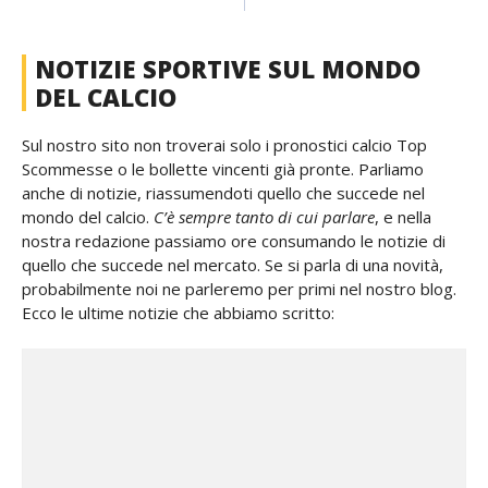
NOTIZIE SPORTIVE SUL MONDO
DEL CALCIO
Sul nostro sito non troverai solo i pronostici calcio Top
Scommesse o le bollette vincenti già pronte. Parliamo
anche di notizie, riassumendoti quello che succede nel
mondo del calcio.
C’è sempre tanto di cui parlare
, e nella
nostra redazione passiamo ore consumando le notizie di
quello che succede nel mercato. Se si parla di una novità,
probabilmente noi ne parleremo per primi nel nostro blog.
Ecco le ultime notizie che abbiamo scritto: