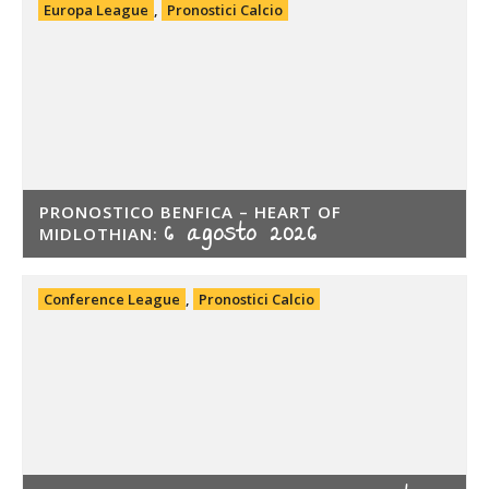
Europa League
,
Pronostici Calcio
PRONOSTICO BENFICA – HEART OF
6 agosto 2026
MIDLOTHIAN:
Conference League
,
Pronostici Calcio