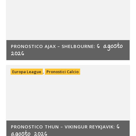
6 agosto
PRONOSTICO AJAX – SHELBOURNE:
2026
Europa League
,
Pronostici Calcio
6
PRONOSTICO THUN – VIKINGUR REYKJAVIK:
agosto 2026