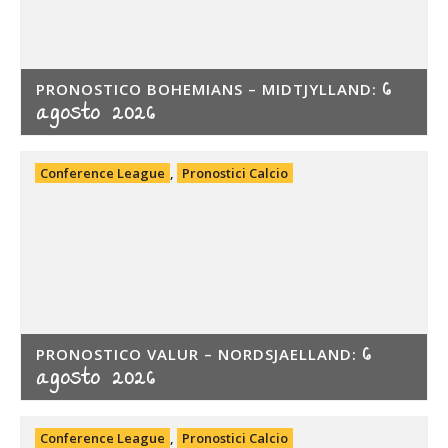
6
PRONOSTICO BOHEMIANS – MIDTJYLLAND:
agosto 2026
Conference League
,
Pronostici Calcio
6
PRONOSTICO VALUR – NORDSJAELLAND:
agosto 2026
Conference League
,
Pronostici Calcio