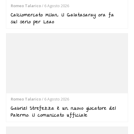
Romeo Talarico
/
6 Agosto 2026
Calciomercato Milan: il Galatasaray ora fa
sul serio per Leao
Romeo Talarico
/
6 Agosto 2026
Gabriel Strefezza è un nuovo giocatore del
Palermo: il comunicato ufficiale