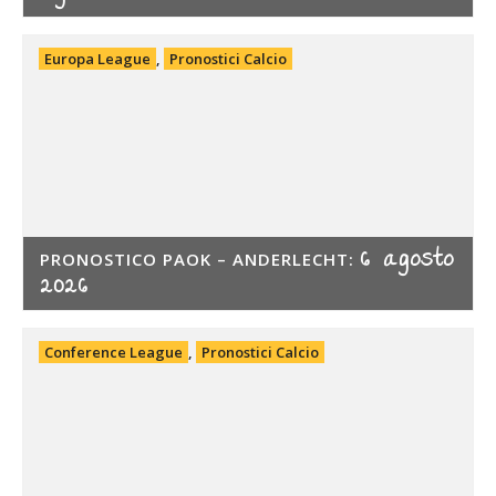
Europa League
,
Pronostici Calcio
6 agosto
PRONOSTICO PAOK – ANDERLECHT:
2026
Conference League
,
Pronostici Calcio