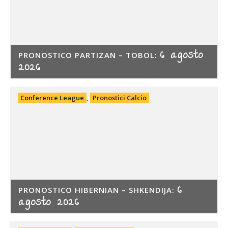
6 agosto
PRONOSTICO PARTIZAN – TOBOL:
2026
Conference League
,
Pronostici Calcio
6
PRONOSTICO HIBERNIAN – SHKENDIJA:
agosto 2026