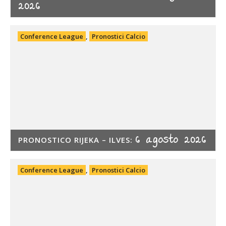
2026
Conference League
,
Pronostici Calcio
6 agosto 2026
PRONOSTICO RIJEKA – ILVES:
Conference League
,
Pronostici Calcio