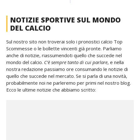
NOTIZIE SPORTIVE SUL MONDO
DEL CALCIO
Sul nostro sito non troverai solo i pronostici calcio Top
Scommesse o le bollette vincenti già pronte. Parliamo
anche di notizie, riassumendoti quello che succede nel
mondo del calcio.
C’è sempre tanto di cui parlare
, e nella
nostra redazione passiamo ore consumando le notizie di
quello che succede nel mercato. Se si parla di una novità,
probabilmente noi ne parleremo per primi nel nostro blog.
Ecco le ultime notizie che abbiamo scritto: