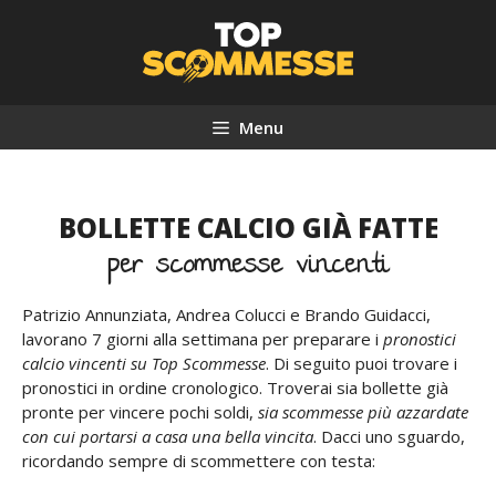
Vai
al
contenuto
Menu
BOLLETTE CALCIO GIÀ FATTE
per scommesse vincenti
Patrizio Annunziata, Andrea Colucci e Brando Guidacci,
lavorano 7 giorni alla settimana per preparare i
pronostici
calcio vincenti su Top Scommesse
. Di seguito puoi trovare i
pronostici in ordine cronologico. Troverai sia bollette già
pronte per vincere pochi soldi,
sia scommesse più azzardate
con cui portarsi a casa una bella vincita
. Dacci uno sguardo,
ricordando sempre di scommettere con testa: