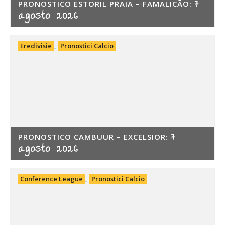
7
PRONOSTICO ESTORIL PRAIA – FAMALICÃO:
agosto 2026
Eredivisie
,
Pronostici Calcio
7
PRONOSTICO CAMBUUR – EXCELSIOR:
agosto 2026
Conference League
,
Pronostici Calcio