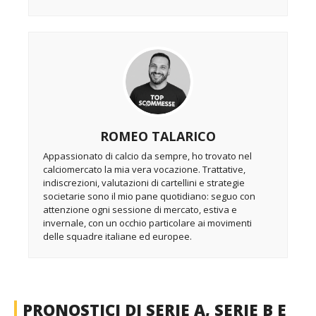
ROMEO TALARICO
Appassionato di calcio da sempre, ho trovato nel
calciomercato la mia vera vocazione. Trattative,
indiscrezioni, valutazioni di cartellini e strategie
societarie sono il mio pane quotidiano: seguo con
attenzione ogni sessione di mercato, estiva e
invernale, con un occhio particolare ai movimenti
delle squadre italiane ed europee.
PRONOSTICI DI SERIE A, SERIE B E