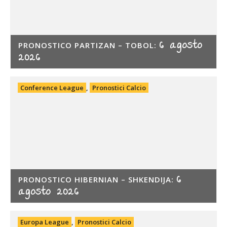
6 agosto
PRONOSTICO PARTIZAN – TOBOL:
2026
Conference League
,
Pronostici Calcio
6
PRONOSTICO HIBERNIAN – SHKENDIJA:
agosto 2026
Europa League
,
Pronostici Calcio