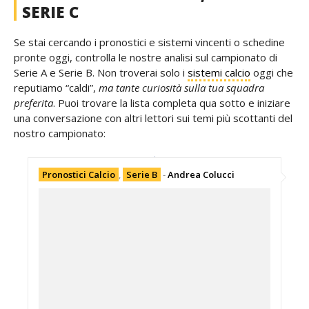
SERIE C
Se stai cercando i pronostici e sistemi vincenti o schedine
pronte oggi, controlla le nostre analisi sul campionato di
Serie A e Serie B. Non troverai solo i
sistemi calcio
oggi che
reputiamo “caldi”,
ma tante curiosità sulla tua squadra
preferita
. Puoi trovare la lista completa qua sotto e iniziare
una conversazione con altri lettori sui temi più scottanti del
nostro campionato:
Pronostici Calcio
,
Serie B
-
Andrea Colucci