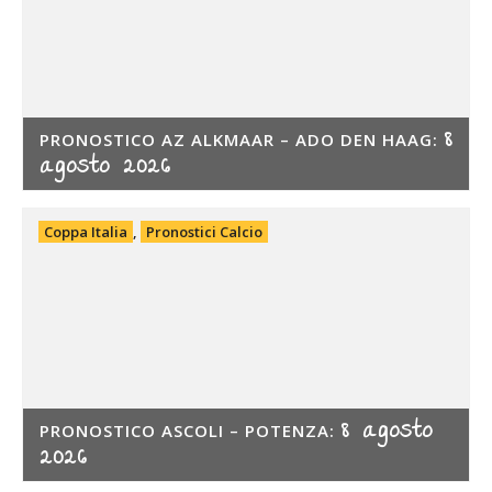
8
PRONOSTICO AZ ALKMAAR – ADO DEN HAAG:
agosto 2026
Coppa Italia
,
Pronostici Calcio
8 agosto
PRONOSTICO ASCOLI – POTENZA:
2026