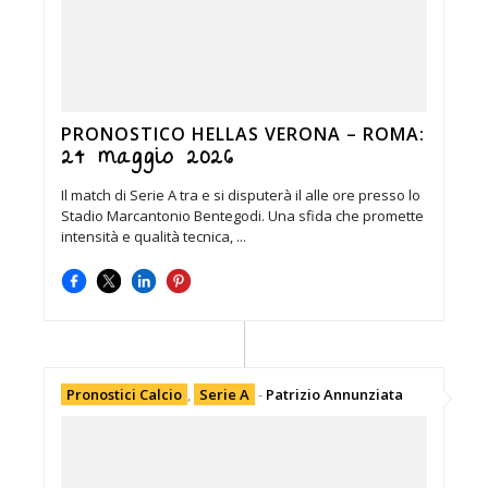
PRONOSTICO HELLAS VERONA – ROMA:
24 maggio 2026
Il match di Serie A tra e si disputerà il alle ore presso lo
Stadio Marcantonio Bentegodi. Una sfida che promette
intensità e qualità tecnica, ...
Pronostici Calcio
,
Serie A
-
Patrizio Annunziata