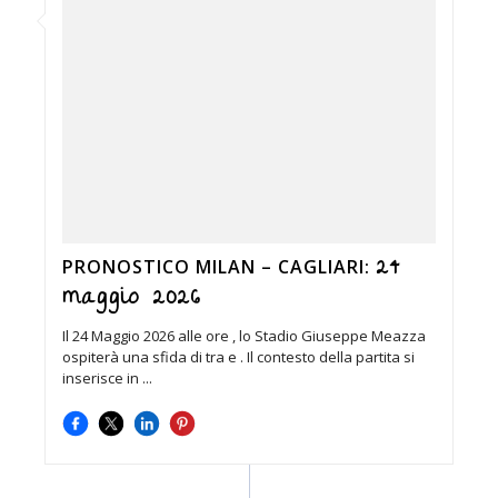
24
PRONOSTICO MILAN – CAGLIARI:
maggio 2026
Il 24 Maggio 2026 alle ore , lo Stadio Giuseppe Meazza
ospiterà una sfida di tra e . Il contesto della partita si
inserisce in ...