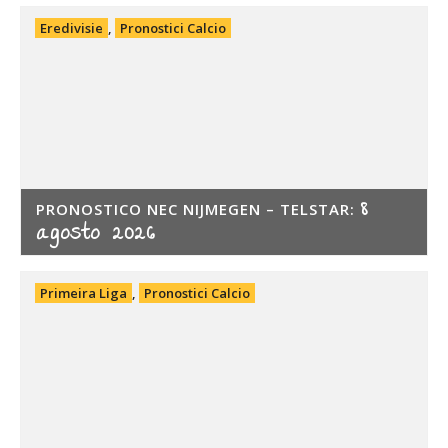
Eredivisie
,
Pronostici Calcio
8
PRONOSTICO NEC NIJMEGEN – TELSTAR:
agosto 2026
Primeira Liga
,
Pronostici Calcio