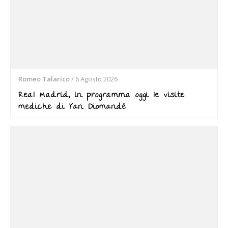
Romeo Talarico
/
6 Agosto 2026
Real Madrid, in programma oggi le visite
mediche di Yan Diomandé