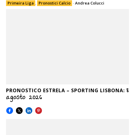
Primeira Liga
,
Pronostici Calcio
-
Andrea Colucci
8
PRONOSTICO ESTRELA – SPORTING LISBONA:
agosto 2026