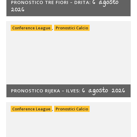
6 agosto
PRONOSTICO TRE FIORI – DRITA:
2026
Conference League
,
Pronostici Calcio
6 agosto 2026
PRONOSTICO RIJEKA – ILVES:
Conference League
,
Pronostici Calcio