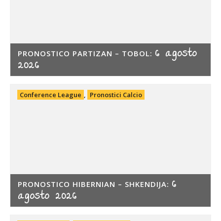
6 agosto
PRONOSTICO PARTIZAN – TOBOL:
2026
Conference League
,
Pronostici Calcio
6
PRONOSTICO HIBERNIAN – SHKENDIJA:
agosto 2026