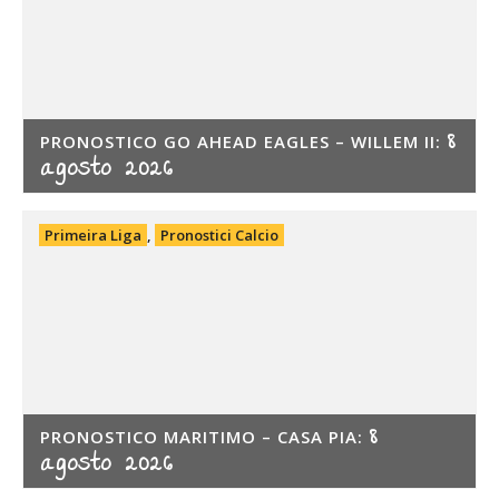
8
PRONOSTICO GO AHEAD EAGLES – WILLEM II:
agosto 2026
Primeira Liga
,
Pronostici Calcio
8
PRONOSTICO MARITIMO – CASA PIA:
agosto 2026