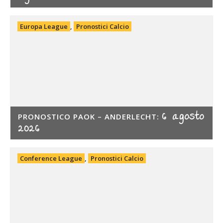
Europa League
,
Pronostici Calcio
6 agosto
PRONOSTICO PAOK – ANDERLECHT:
2026
Conference League
,
Pronostici Calcio