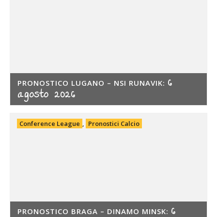
6
PRONOSTICO LUGANO – NSI RUNAVIK:
agosto 2026
Conference League
,
Pronostici Calcio
6
PRONOSTICO BRAGA – DINAMO MINSK: