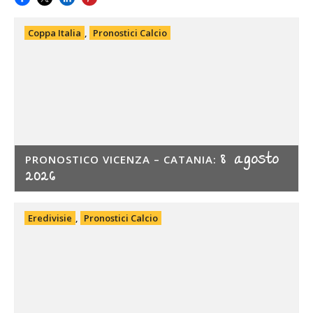
Coppa Italia
,
Pronostici Calcio
8 agosto
PRONOSTICO VICENZA – CATANIA:
2026
Eredivisie
,
Pronostici Calcio