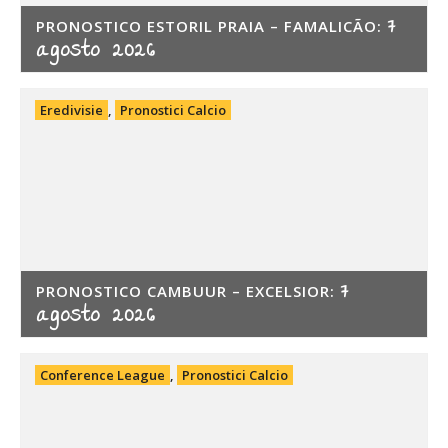
7
PRONOSTICO ESTORIL PRAIA – FAMALICÃO:
agosto 2026
Eredivisie
,
Pronostici Calcio
7
PRONOSTICO CAMBUUR – EXCELSIOR:
agosto 2026
Conference League
,
Pronostici Calcio