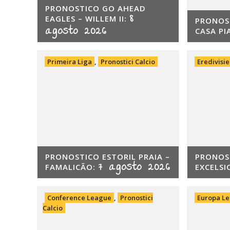
PRONOSTICO GO AHEAD
8
EAGLES – WILLEM II:
PRONOS
agosto 2026
CASA PI
Primeira Liga
,
Pronostici Calcio
Eredivisie
PRONOSTICO ESTORIL PRAIA –
PRONOS
7 agosto 2026
FAMALICÃO:
EXCELSI
Conference League
,
Pronostici
Europa L
Calcio