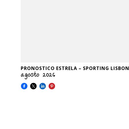
PRONOSTICO ESTRELA – SPORTING LISBO
agosto 2026