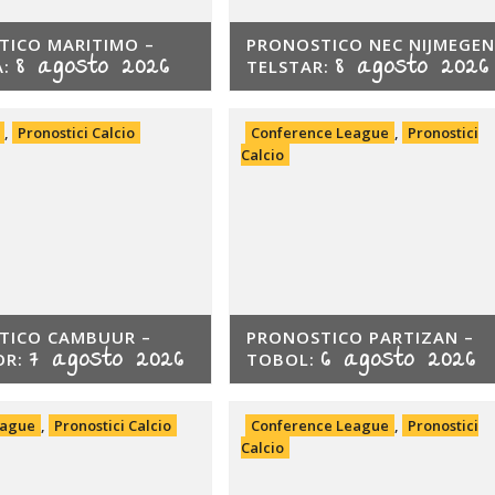
TICO MARITIMO –
PRONOSTICO NEC NIJMEGEN
8 agosto 2026
8 agosto 2026
A:
TELSTAR:
,
Pronostici Calcio
Conference League
,
Pronostici
Calcio
TICO CAMBUUR –
PRONOSTICO PARTIZAN –
7 agosto 2026
6 agosto 2026
OR:
TOBOL:
eague
,
Pronostici Calcio
Conference League
,
Pronostici
Calcio