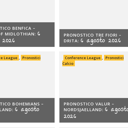
ICO BENFICA –
6
OF MIDLOTHIAN:
PRONOSTICO TRE FIORI –
 2026
6 agosto 2026
DRITA:
ce League
,
Pronostici
Conference League
,
Pronostici
Calcio
TICO BOHEMIANS –
PRONOSTICO VALUR –
6 agosto
6 agost
LLAND:
NORDSJAELLAND:
2026