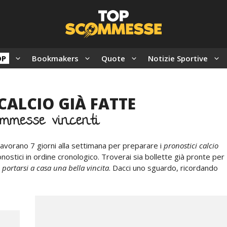
OP
Bookmakers
Quote
Notizie Sportive
CALCIO GIÀ FATTE
ommesse vincenti
lavorano 7 giorni alla settimana per preparare i
pronostici calcio
onostici in ordine cronologico. Troverai sia bollette già pronte per
portarsi a casa una bella vincita
. Dacci uno sguardo, ricordando