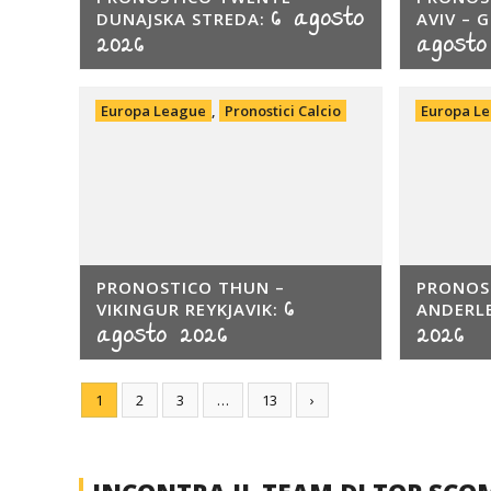
6 agosto
DUNAJSKA STREDA:
AVIV – 
2026
agosto
Europa League
,
Pronostici Calcio
Europa L
PRONOSTICO THUN –
PRONOS
6
VIKINGUR REYKJAVIK:
ANDERL
agosto 2026
2026
1
2
3
…
13
›