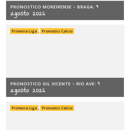
9
PRONOSTICO MOREIRENSE – BRAGA:
agosto 2026
Primeira Liga
,
Pronostici Calcio
9
PRONOSTICO GIL VICENTE – RIO AVE:
agosto 2026
Primeira Liga
,
Pronostici Calcio