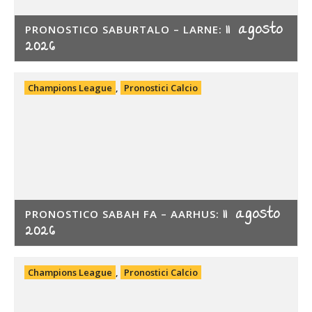
11 agosto
PRONOSTICO SABURTALO – LARNE:
2026
Champions League
,
Pronostici Calcio
11 agosto
PRONOSTICO SABAH FA – AARHUS:
2026
Champions League
,
Pronostici Calcio