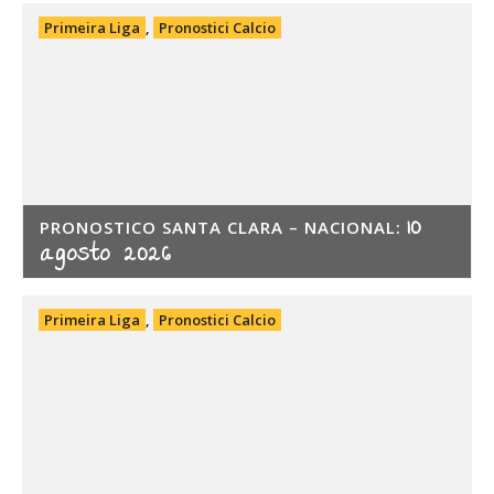
Primeira Liga
,
Pronostici Calcio
10
PRONOSTICO SANTA CLARA – NACIONAL:
agosto 2026
Primeira Liga
,
Pronostici Calcio