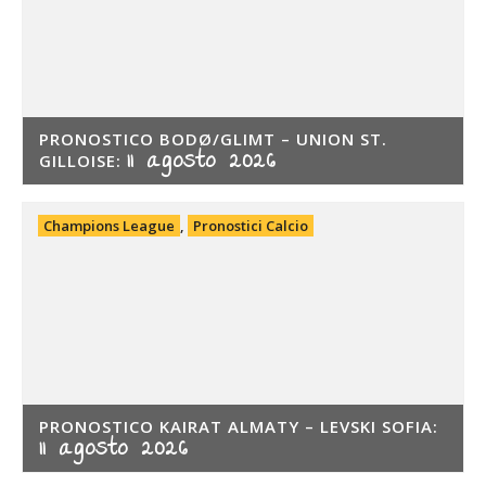
PRONOSTICO BODØ/GLIMT – UNION ST.
11 agosto 2026
GILLOISE:
Champions League
,
Pronostici Calcio
PRONOSTICO KAIRAT ALMATY – LEVSKI SOFIA:
11 agosto 2026