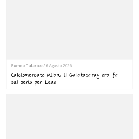
Romeo Talarico
/
6 Agosto 2026
Calciomercato Milan: il Galatasaray ora fa
sul serio per Leao