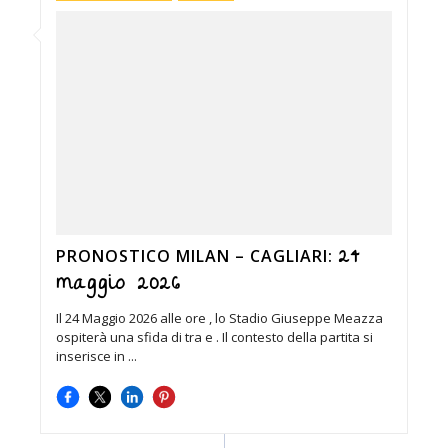
24
PRONOSTICO MILAN – CAGLIARI:
maggio 2026
Il 24 Maggio 2026 alle ore , lo Stadio Giuseppe Meazza
ospiterà una sfida di tra e . Il contesto della partita si
inserisce in ...