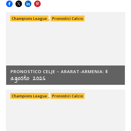
Champions League
,
Pronostici Calcio
11
PRONOSTICO CELJE – ARARAT-ARMENIA:
agosto 2026
Champions League
,
Pronostici Calcio