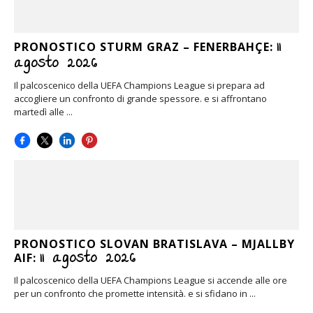
11
PRONOSTICO STURM GRAZ – FENERBAHÇE:
agosto 2026
Il palcoscenico della UEFA Champions League si prepara ad
accogliere un confronto di grande spessore. e si affrontano
martedì alle ...
PRONOSTICO SLOVAN BRATISLAVA – MJALLBY
11 agosto 2026
AIF:
Il palcoscenico della UEFA Champions League si accende alle ore
per un confronto che promette intensità. e si sfidano in ...