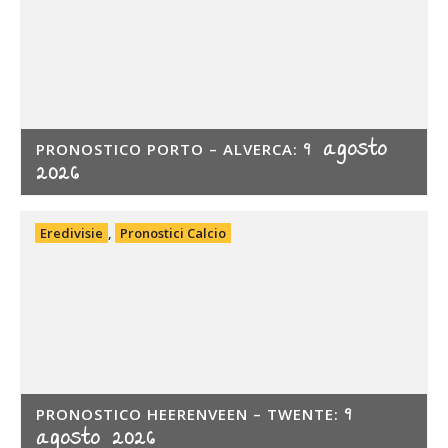
9 agosto
PRONOSTICO PORTO – ALVERCA:
2026
Eredivisie
,
Pronostici Calcio
9
PRONOSTICO HEERENVEEN – TWENTE:
agosto 2026