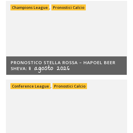
Champions League
,
Pronostici Calcio
PRONOSTICO STELLA ROSSA – HAPOEL BEER
11 agosto 2026
SHEVA:
Conference League
,
Pronostici Calcio