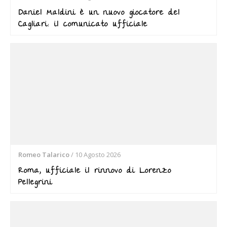
Daniel Maldini è un nuovo giocatore del
Cagliari: il comunicato ufficiale
Romeo Talarico
/
10 Agosto 2026
Roma, ufficiale il rinnovo di Lorenzo
Pellegrini