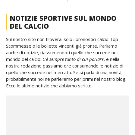
NOTIZIE SPORTIVE SUL MONDO
DEL CALCIO
Sul nostro sito non troverai solo i pronostici calcio Top
Scommesse o le bollette vincenti già pronte. Parliamo
anche di notizie, riassumendoti quello che succede nel
mondo del calcio.
C’è sempre tanto di cui parlare
, e nella
nostra redazione passiamo ore consumando le notizie di
quello che succede nel mercato. Se si parla di una novità,
probabilmente noi ne parleremo per primi nel nostro blog.
Ecco le ultime notizie che abbiamo scritto: