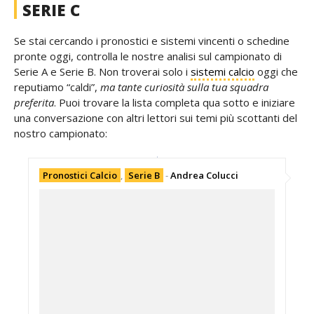
SERIE C
Se stai cercando i pronostici e sistemi vincenti o schedine
pronte oggi, controlla le nostre analisi sul campionato di
Serie A e Serie B. Non troverai solo i
sistemi calcio
oggi che
reputiamo “caldi”,
ma tante curiosità sulla tua squadra
preferita
. Puoi trovare la lista completa qua sotto e iniziare
una conversazione con altri lettori sui temi più scottanti del
nostro campionato:
Pronostici Calcio
,
Serie B
-
Andrea Colucci