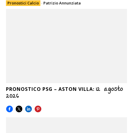
Pronostici Calcio
-
Patrizio Annunziata
12 agosto
PRONOSTICO PSG – ASTON VILLA:
2026