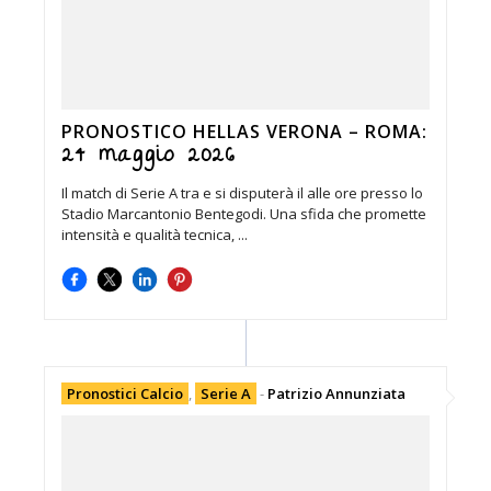
PRONOSTICO HELLAS VERONA – ROMA:
24 maggio 2026
Il match di Serie A tra e si disputerà il alle ore presso lo
Stadio Marcantonio Bentegodi. Una sfida che promette
intensità e qualità tecnica, ...
Pronostici Calcio
,
Serie A
-
Patrizio Annunziata