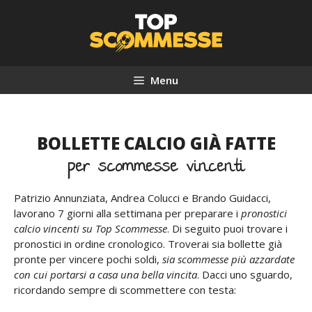
Vai
al
contenuto
Menu
BOLLETTE CALCIO GIÀ FATTE
per scommesse vincenti
Patrizio Annunziata, Andrea Colucci e Brando Guidacci,
lavorano 7 giorni alla settimana per preparare i
pronostici
calcio vincenti su Top Scommesse
. Di seguito puoi trovare i
pronostici in ordine cronologico. Troverai sia bollette già
pronte per vincere pochi soldi,
sia scommesse più azzardate
con cui portarsi a casa una bella vincita
. Dacci uno sguardo,
ricordando sempre di scommettere con testa: