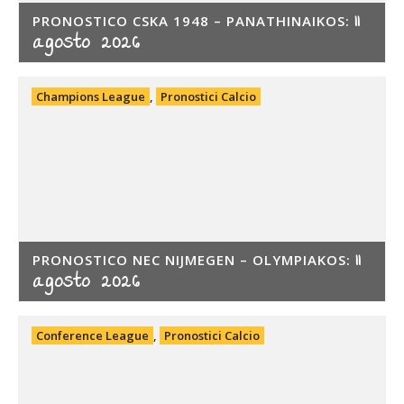
11
PRONOSTICO CSKA 1948 – PANATHINAIKOS:
agosto 2026
Champions League
,
Pronostici Calcio
11
PRONOSTICO NEC NIJMEGEN – OLYMPIAKOS:
agosto 2026
Conference League
,
Pronostici Calcio