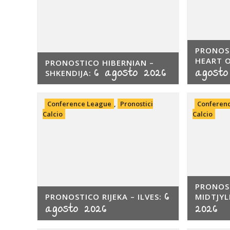
PRONOST
HEART 
PRONOSTICO HIBERNIAN –
6 agosto 2026
agosto
SHKENDIJA:
Conference League
,
Pronostici
Conferen
Calcio
Calcio
PRONOS
6
PRONOSTICO RIJEKA – ILVES:
MIDTJY
agosto 2026
2026