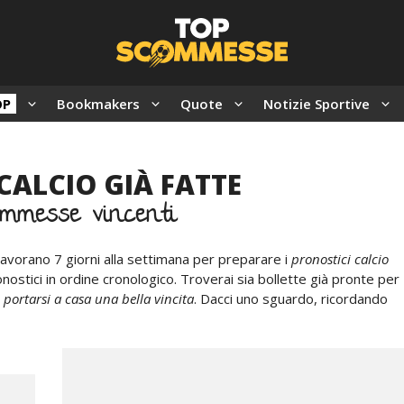
OP
Bookmakers
Quote
Notizie Sportive
CALCIO GIÀ FATTE
ommesse vincenti
lavorano 7 giorni alla settimana per preparare i
pronostici calcio
onostici in ordine cronologico. Troverai sia bollette già pronte per
portarsi a casa una bella vincita
. Dacci uno sguardo, ricordando