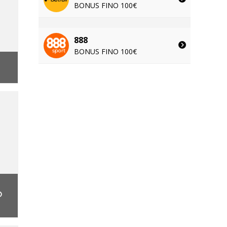
BONUS FINO 100€
888
BONUS FINO 100€
o