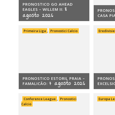
PRONOSTICO GO AHEAD
8
EAGLES – WILLEM II:
PRONOS
agosto 2026
CASA PI
Primeira Liga
,
Pronostici Calcio
Eredivisie
PRONOSTICO ESTORIL PRAIA –
PRONOS
7 agosto 2026
FAMALICÃO:
EXCELSI
Conference League
,
Pronostici
Europa L
Calcio