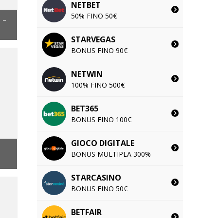
NETBET
50% FINO 50€
 –
STARVEGAS
BONUS FINO 90€
NETWIN
100% FINO 500€
BET365
BONUS FINO 100€
GIOCO DIGITALE
BONUS MULTIPLA 300%
STARCASINO
BONUS FINO 50€
BETFAIR