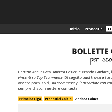
Vai
al
contenuto
Inizio
Pronostici
T
BOLLETTE 
per sc
Patrizio Annunziata, Andrea Colucci e Brando Guidacci, 
vincenti su Top Scommesse
. Di seguito puoi trovare i pr
vincere pochi soldi,
sia scommesse più azzardate con cui 
sempre di scommettere con testa:
Primeira Liga
,
Pronostici Calcio
-
Andrea Colucci