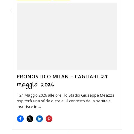
24
PRONOSTICO MILAN – CAGLIARI:
maggio 2026
Il 24 Maggio 2026 alle ore , lo Stadio Giuseppe Meazza
ospiterà una sfida di tra e . Il contesto della partita si
inserisce in ...