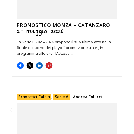
PRONOSTICO MONZA – CATANZARO:
29 maggio 2026
La Serie B 2025/2026 propone il suo ultimo atto nella
finale di ritorno dei playoff promozione tra e , in
programma alle ore . L'attesa ...
Pronostici Calcio
,
Serie A
-
Andrea Colucci