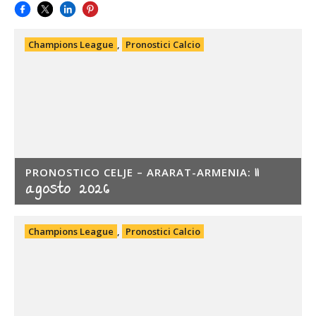
Champions League
,
Pronostici Calcio
11
PRONOSTICO CELJE – ARARAT-ARMENIA:
agosto 2026
Champions League
,
Pronostici Calcio