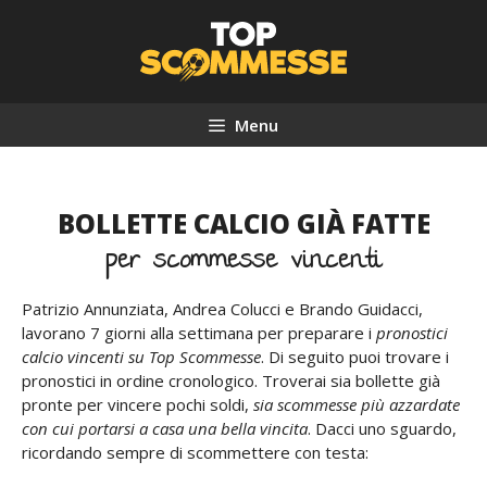
Vai
al
contenuto
Menu
BOLLETTE CALCIO GIÀ FATTE
per scommesse vincenti
Patrizio Annunziata, Andrea Colucci e Brando Guidacci,
lavorano 7 giorni alla settimana per preparare i
pronostici
calcio vincenti su Top Scommesse
. Di seguito puoi trovare i
pronostici in ordine cronologico. Troverai sia bollette già
pronte per vincere pochi soldi,
sia scommesse più azzardate
con cui portarsi a casa una bella vincita
. Dacci uno sguardo,
ricordando sempre di scommettere con testa: