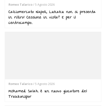
Romeo Talarico
/
5 Agosto 2026
Calciomercato Napoli, Lukaku non si presenta
in ritiro! Cessione in vista? E per il
centrocampo…
Romeo Talarico
/
5 Agosto 2026
MOhamed Salah è un nuovo giocatore del
Trabzonspor