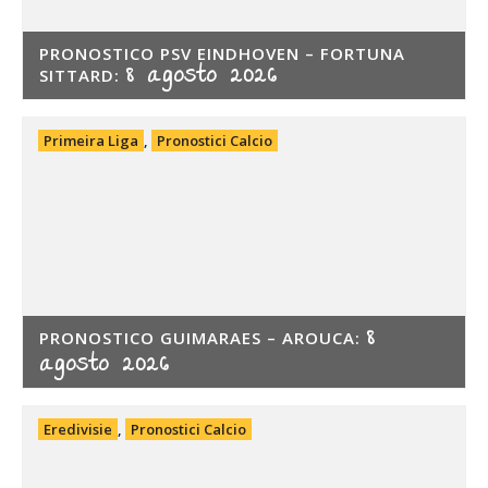
PRONOSTICO PSV EINDHOVEN – FORTUNA
8 agosto 2026
SITTARD:
Primeira Liga
,
Pronostici Calcio
8
PRONOSTICO GUIMARAES – AROUCA:
agosto 2026
Eredivisie
,
Pronostici Calcio