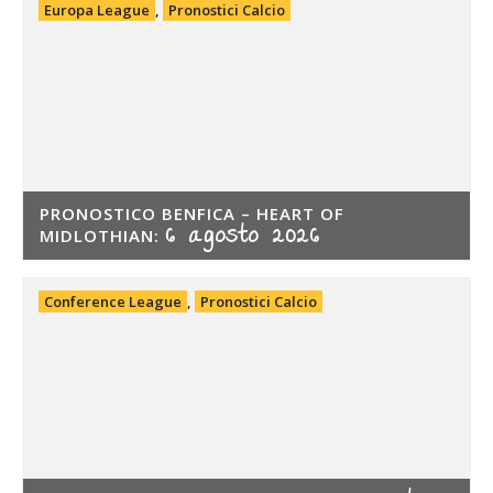
Europa League
,
Pronostici Calcio
PRONOSTICO BENFICA – HEART OF
6 agosto 2026
MIDLOTHIAN:
Conference League
,
Pronostici Calcio