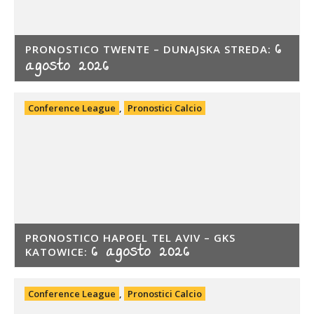
6
PRONOSTICO TWENTE – DUNAJSKA STREDA:
agosto 2026
Conference League
,
Pronostici Calcio
PRONOSTICO HAPOEL TEL AVIV – GKS
6 agosto 2026
KATOWICE:
Conference League
,
Pronostici Calcio