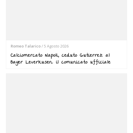
Romeo Talarico
/
5 Agosto 2026
Calciomercato Napoli, ceduto Gutierrez al
Bayer Leverkusen: il comunicato ufficiale