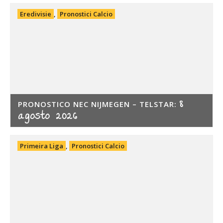
Eredivisie
,
Pronostici Calcio
8
PRONOSTICO NEC NIJMEGEN – TELSTAR:
agosto 2026
Primeira Liga
,
Pronostici Calcio