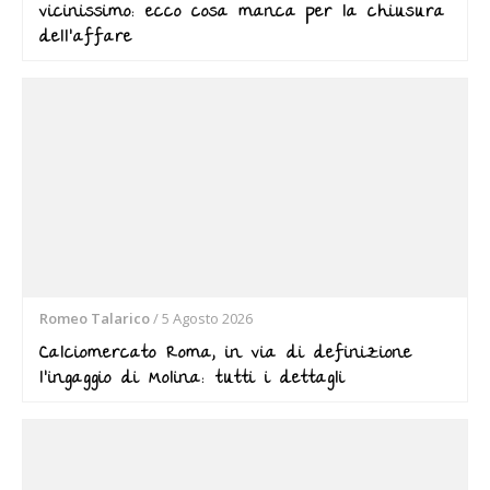
vicinissimo: ecco cosa manca per la chiusura
dell’affare
Romeo Talarico
/
5 Agosto 2026
Calciomercato Roma, in via di definizione
l’ingaggio di Molina: tutti i dettagli