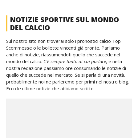
NOTIZIE SPORTIVE SUL MONDO
DEL CALCIO
Sul nostro sito non troverai solo i pronostici calcio Top
Scommesse o le bollette vincenti già pronte. Parliamo
anche di notizie, riassumendoti quello che succede nel
mondo del calcio.
C’è sempre tanto di cui parlare
, e nella
nostra redazione passiamo ore consumando le notizie di
quello che succede nel mercato. Se si parla di una novità,
probabilmente noi ne parleremo per primi nel nostro blog.
Ecco le ultime notizie che abbiamo scritto: