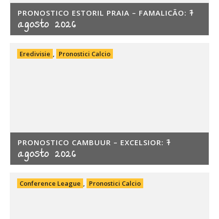
7
PRONOSTICO ESTORIL PRAIA – FAMALICÃO:
agosto 2026
Eredivisie
,
Pronostici Calcio
7
PRONOSTICO CAMBUUR – EXCELSIOR:
agosto 2026
Conference League
,
Pronostici Calcio