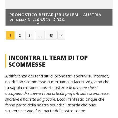
PRONOSTICO BEITAR JERUSALEM – AUSTRIA
6 agosto 2026
VIENNA:
1
2
3
…
13
›
INCONTRA IL TEAM DI TOP
SCOMMESSE
A differenza dei tanti siti di pronostici sportivi su internet,
noi di Top Scommesse ci mettiamo la faccia. Vogliamo che
tu sappia chi sono i nostri tipster e
le persone che si
occupano di scrivere i tuoi articoli preferiti sulle scommesse
sportive e bollette da giocare
. Ecco i fantastici cinque che
fanno parte della nostra squadra. Ricorda che puoi
scriverci se vuoi fare parte del nostro team: