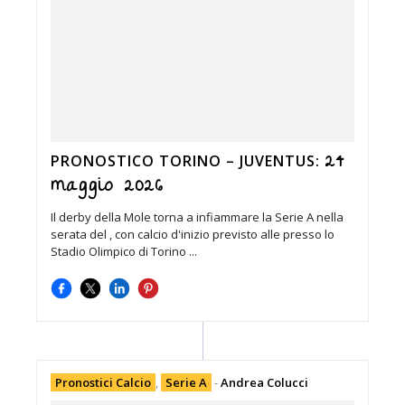
24
PRONOSTICO TORINO – JUVENTUS:
maggio 2026
Il derby della Mole torna a infiammare la Serie A nella
serata del , con calcio d'inizio previsto alle presso lo
Stadio Olimpico di Torino ...
Pronostici Calcio
,
Serie A
-
Andrea Colucci