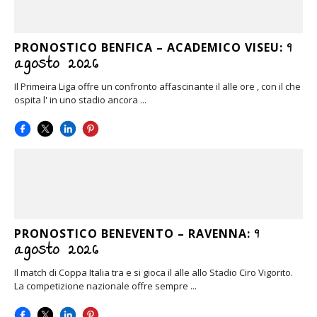
9
PRONOSTICO BENFICA – ACADEMICO VISEU:
agosto 2026
Il Primeira Liga offre un confronto affascinante il alle ore , con il che
ospita l' in uno stadio ancora ...
9
PRONOSTICO BENEVENTO – RAVENNA:
agosto 2026
Il match di Coppa Italia tra e si gioca il alle allo Stadio Ciro Vigorito.
La competizione nazionale offre sempre ...