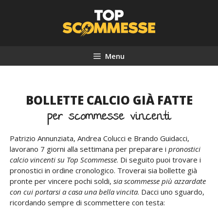
Vai
al
contenuto
Menu
BOLLETTE CALCIO GIÀ FATTE
per scommesse vincenti
Patrizio Annunziata, Andrea Colucci e Brando Guidacci,
lavorano 7 giorni alla settimana per preparare i
pronostici
calcio vincenti su Top Scommesse
. Di seguito puoi trovare i
pronostici in ordine cronologico. Troverai sia bollette già
pronte per vincere pochi soldi,
sia scommesse più azzardate
con cui portarsi a casa una bella vincita
. Dacci uno sguardo,
ricordando sempre di scommettere con testa: