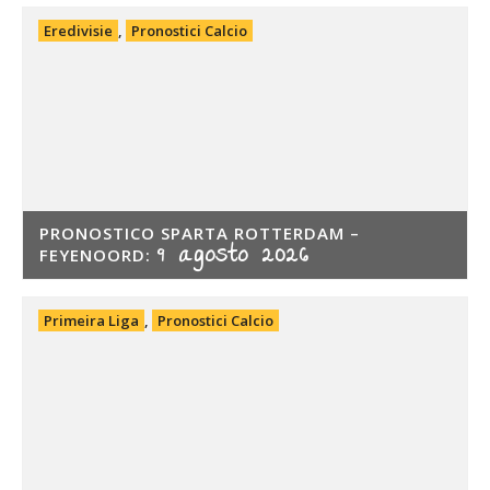
Eredivisie
,
Pronostici Calcio
PRONOSTICO SPARTA ROTTERDAM –
9 agosto 2026
FEYENOORD:
Primeira Liga
,
Pronostici Calcio