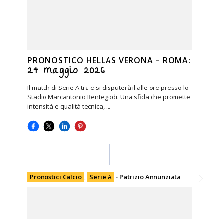
PRONOSTICO HELLAS VERONA – ROMA:
24 maggio 2026
Il match di Serie A tra e si disputerà il alle ore presso lo
Stadio Marcantonio Bentegodi. Una sfida che promette
intensità e qualità tecnica, ...
Pronostici Calcio
,
Serie A
-
Patrizio Annunziata