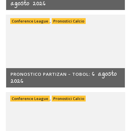
agosto 2026
Conference League
,
Pronostici Calcio
6 agosto
PRONOSTICO PARTIZAN – TOBOL:
2026
Conference League
,
Pronostici Calcio