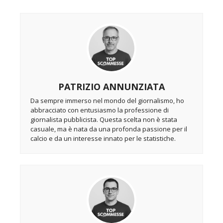
PATRIZIO ANNUNZIATA
Da sempre immerso nel mondo del giornalismo, ho
abbracciato con entusiasmo la professione di
giornalista pubblicista. Questa scelta non è stata
casuale, ma è nata da una profonda passione per il
calcio e da un interesse innato per le statistiche.