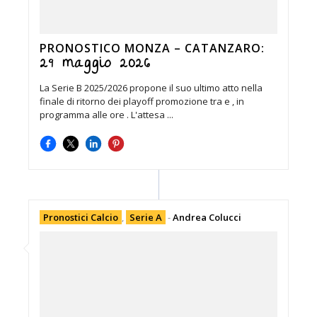
PRONOSTICO MONZA – CATANZARO:
29 maggio 2026
La Serie B 2025/2026 propone il suo ultimo atto nella
finale di ritorno dei playoff promozione tra e , in
programma alle ore . L'attesa ...
Pronostici Calcio
,
Serie A
-
Andrea Colucci