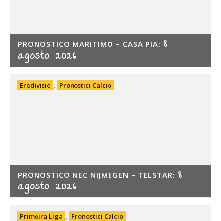
8
PRONOSTICO MARITIMO – CASA PIA:
agosto 2026
Eredivisie
,
Pronostici Calcio
8
PRONOSTICO NEC NIJMEGEN – TELSTAR:
agosto 2026
Primeira Liga
,
Pronostici Calcio