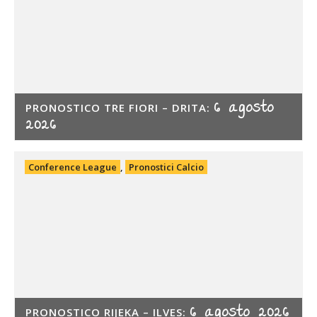
6 agosto
PRONOSTICO TRE FIORI – DRITA:
2026
Conference League
,
Pronostici Calcio
6 agosto 2026
PRONOSTICO RIJEKA – ILVES: