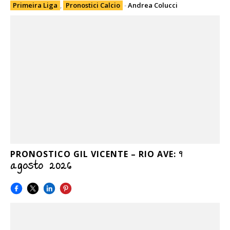
Primeira Liga
,
Pronostici Calcio
-
Andrea Colucci
9
PRONOSTICO GIL VICENTE – RIO AVE:
agosto 2026