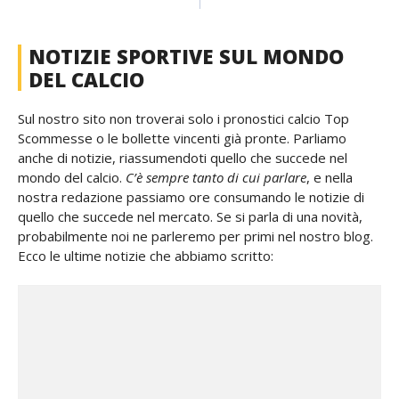
NOTIZIE SPORTIVE SUL MONDO
DEL CALCIO
Sul nostro sito non troverai solo i pronostici calcio Top
Scommesse o le bollette vincenti già pronte. Parliamo
anche di notizie, riassumendoti quello che succede nel
mondo del calcio.
C’è sempre tanto di cui parlare
, e nella
nostra redazione passiamo ore consumando le notizie di
quello che succede nel mercato. Se si parla di una novità,
probabilmente noi ne parleremo per primi nel nostro blog.
Ecco le ultime notizie che abbiamo scritto: