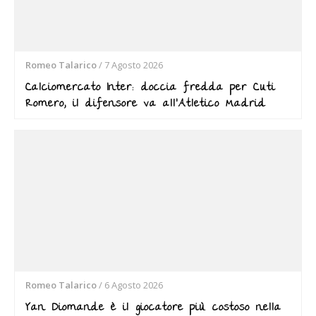
Romeo Talarico
/
7 Agosto 2026
Calciomercato Inter: doccia fredda per Cuti
Romero, il difensore va all’Atletico Madrid
Romeo Talarico
/
6 Agosto 2026
Yan Diomande è il giocatore più costoso nella