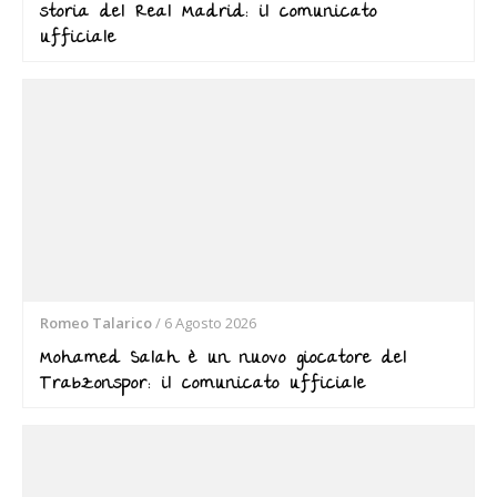
storia del Real Madrid: il comunicato
ufficiale
Romeo Talarico
/
6 Agosto 2026
Mohamed Salah è un nuovo giocatore del
Trabzonspor: il comunicato ufficiale