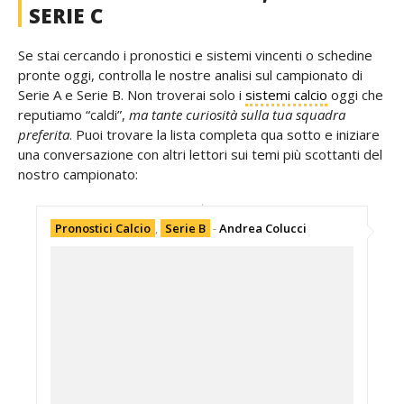
SERIE C
Se stai cercando i pronostici e sistemi vincenti o schedine
pronte oggi, controlla le nostre analisi sul campionato di
Serie A e Serie B. Non troverai solo i
sistemi calcio
oggi che
reputiamo “caldi”,
ma tante curiosità sulla tua squadra
preferita
. Puoi trovare la lista completa qua sotto e iniziare
una conversazione con altri lettori sui temi più scottanti del
nostro campionato:
Pronostici Calcio
,
Serie B
-
Andrea Colucci