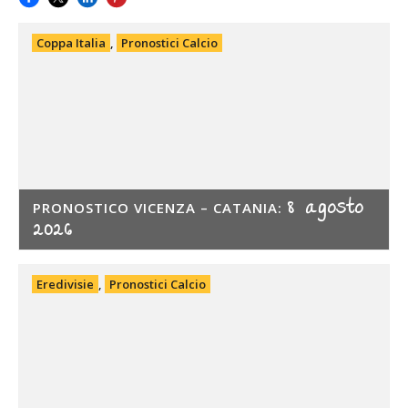
Coppa Italia
,
Pronostici Calcio
8 agosto
PRONOSTICO VICENZA – CATANIA:
2026
Eredivisie
,
Pronostici Calcio