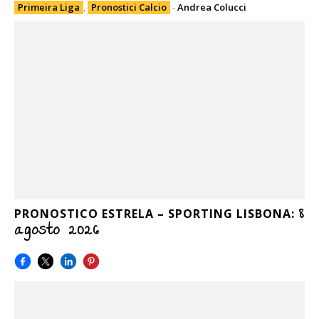
Primeira Liga
,
Pronostici Calcio
-
Andrea Colucci
8
PRONOSTICO ESTRELA – SPORTING LISBONA:
agosto 2026