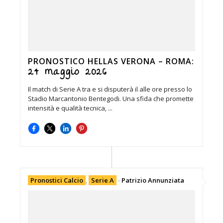
PRONOSTICO HELLAS VERONA – ROMA:
24 maggio 2026
Il match di Serie A tra e si disputerà il alle ore presso lo
Stadio Marcantonio Bentegodi. Una sfida che promette
intensità e qualità tecnica, ...
Pronostici Calcio
,
Serie A
-
Patrizio Annunziata