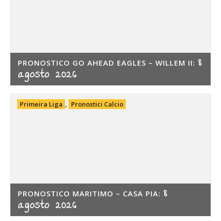
8
PRONOSTICO GO AHEAD EAGLES – WILLEM II:
agosto 2026
Primeira Liga
,
Pronostici Calcio
8
PRONOSTICO MARITIMO – CASA PIA:
agosto 2026