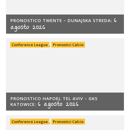
6
PRONOSTICO TWENTE – DUNAJSKA STREDA:
agosto 2026
Conference League
,
Pronostici Calcio
PRONOSTICO HAPOEL TEL AVIV – GKS
6 agosto 2026
KATOWICE:
Conference League
,
Pronostici Calcio