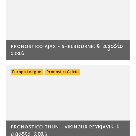
6 agosto
PRONOSTICO AJAX – SHELBOURNE:
2026
Europa League
,
Pronostici Calcio
6
PRONOSTICO THUN – VIKINGUR REYKJAVIK:
agosto 2026