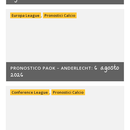
Europa League
,
Pronostici Calcio
6 agosto
PRONOSTICO PAOK – ANDERLECHT:
2026
Conference League
,
Pronostici Calcio