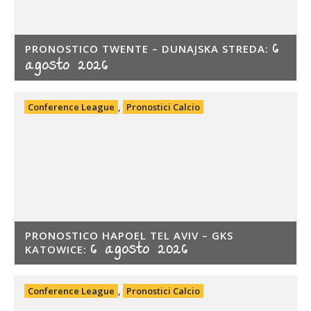
6
PRONOSTICO TWENTE – DUNAJSKA STREDA:
agosto 2026
Conference League
,
Pronostici Calcio
PRONOSTICO HAPOEL TEL AVIV – GKS
6 agosto 2026
KATOWICE:
Conference League
,
Pronostici Calcio