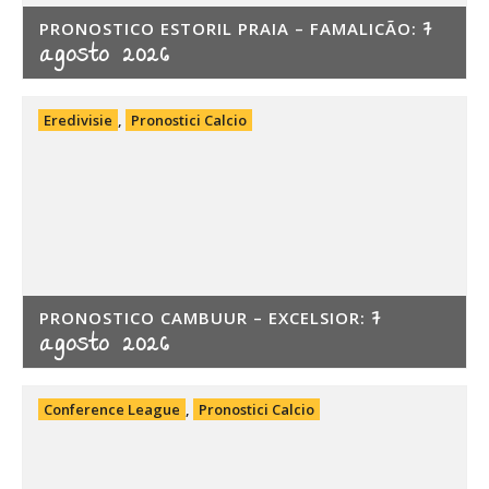
7
PRONOSTICO ESTORIL PRAIA – FAMALICÃO:
agosto 2026
Eredivisie
,
Pronostici Calcio
7
PRONOSTICO CAMBUUR – EXCELSIOR:
agosto 2026
Conference League
,
Pronostici Calcio