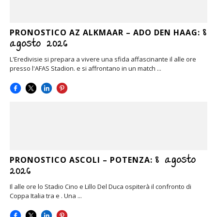
8
PRONOSTICO AZ ALKMAAR – ADO DEN HAAG:
agosto 2026
L'Eredivisie si prepara a vivere una sfida affascinante il alle ore
presso l'AFAS Stadion. e si affrontano in un match ...
8 agosto
PRONOSTICO ASCOLI – POTENZA:
2026
Il alle ore lo Stadio Cino e Lillo Del Duca ospiterà il confronto di
Coppa Italia tra e . Una ...