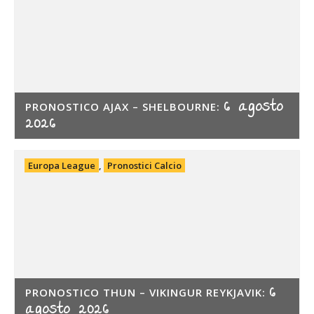
6 agosto
PRONOSTICO AJAX – SHELBOURNE:
2026
Europa League
,
Pronostici Calcio
6
PRONOSTICO THUN – VIKINGUR REYKJAVIK:
agosto 2026