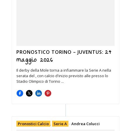
24
PRONOSTICO TORINO – JUVENTUS:
maggio 2026
Il derby della Mole torna a infiammare la Serie A nella
serata del , con calcio d'inizio previsto alle presso lo
Stadio Olimpico di Torino ...
Pronostici Calcio
,
Serie A
-
Andrea Colucci