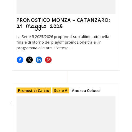
PRONOSTICO MONZA – CATANZARO:
29 maggio 2026
La Serie B 2025/2026 propone il suo ultimo atto nella
finale di ritorno dei playoff promozione tra e , in
programma alle ore . L'attesa ...
Pronostici Calcio
,
Serie A
-
Andrea Colucci