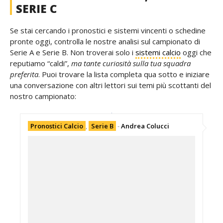
SERIE C
Se stai cercando i pronostici e sistemi vincenti o schedine
pronte oggi, controlla le nostre analisi sul campionato di
Serie A e Serie B. Non troverai solo i
sistemi calcio
oggi che
reputiamo “caldi”,
ma tante curiosità sulla tua squadra
preferita
. Puoi trovare la lista completa qua sotto e iniziare
una conversazione con altri lettori sui temi più scottanti del
nostro campionato:
Pronostici Calcio
,
Serie B
-
Andrea Colucci