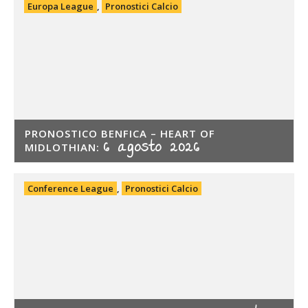
Europa League
,
Pronostici Calcio
PRONOSTICO BENFICA – HEART OF
6 agosto 2026
MIDLOTHIAN:
Conference League
,
Pronostici Calcio