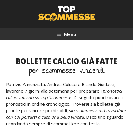
Vai
al
contenuto
Menu
BOLLETTE CALCIO GIÀ FATTE
per scommesse vincenti
Patrizio Annunziata, Andrea Colucci e Brando Guidacci,
lavorano 7 giorni alla settimana per preparare i
pronostici
calcio vincenti su Top Scommesse
. Di seguito puoi trovare i
pronostici in ordine cronologico. Troverai sia bollette già
pronte per vincere pochi soldi,
sia scommesse più azzardate
con cui portarsi a casa una bella vincita
. Dacci uno sguardo,
ricordando sempre di scommettere con testa: