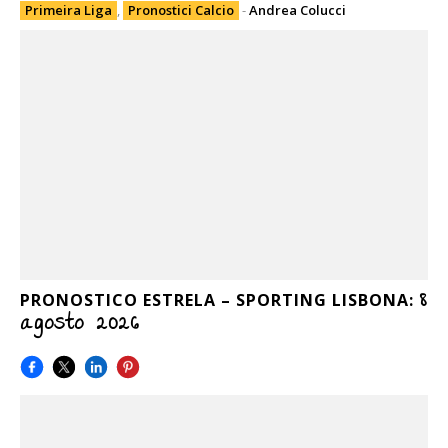
Primeira Liga
,
Pronostici Calcio
-
Andrea Colucci
8
PRONOSTICO ESTRELA – SPORTING LISBONA:
agosto 2026