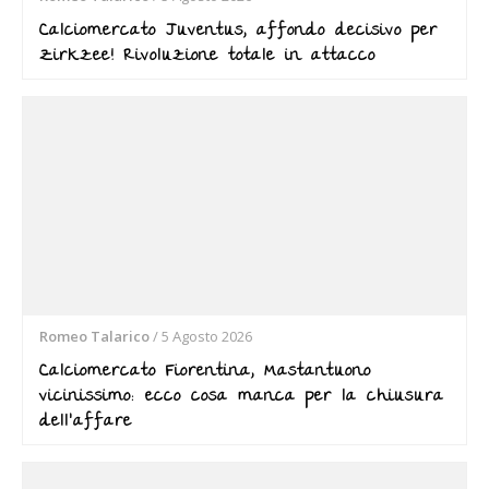
Calciomercato Juventus, affondo decisivo per
Zirkzee! Rivoluzione totale in attacco
Romeo Talarico
/
5 Agosto 2026
Calciomercato Fiorentina, Mastantuono
vicinissimo: ecco cosa manca per la chiusura
dell’affare