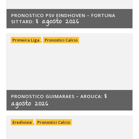
PRONOSTICO PSV EINDHOVEN – FORTUNA
8 agosto 2026
SITTARD:
Primeira Liga
,
Pronostici Calcio
8
PRONOSTICO GUIMARAES – AROUCA:
agosto 2026
Eredivisie
,
Pronostici Calcio