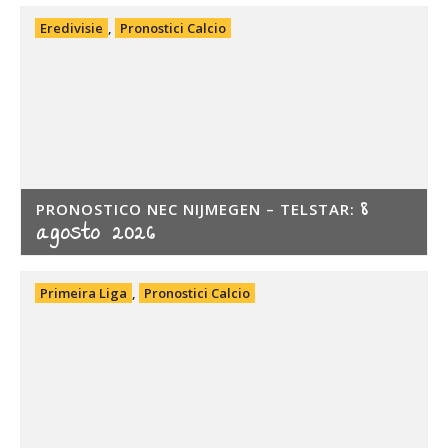
Eredivisie
,
Pronostici Calcio
8
PRONOSTICO NEC NIJMEGEN – TELSTAR:
agosto 2026
Primeira Liga
,
Pronostici Calcio