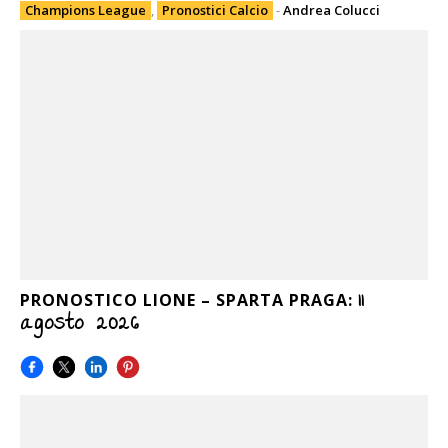
Champions League
,
Pronostici Calcio
-
Andrea Colucci
11
PRONOSTICO LIONE – SPARTA PRAGA:
agosto 2026