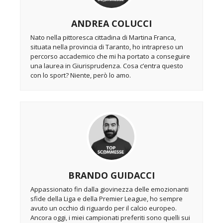
ANDREA COLUCCI
Nato nella pittoresca cittadina di Martina Franca,
situata nella provincia di Taranto, ho intrapreso un
percorso accademico che mi ha portato a conseguire
una laurea in Giurisprudenza. Cosa c’entra questo
con lo sport? Niente, però lo amo.
BRANDO GUIDACCI
Appassionato fin dalla giovinezza delle emozionanti
sfide della Liga e della Premier League, ho sempre
avuto un occhio di riguardo per il calcio europeo.
Ancora oggi, i miei campionati preferiti sono quelli sui