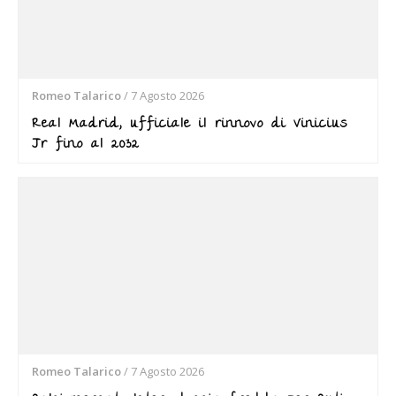
Romeo Talarico
/
7 Agosto 2026
Real Madrid, ufficiale il rinnovo di Vinicius
Jr fino al 2032
Romeo Talarico
/
7 Agosto 2026