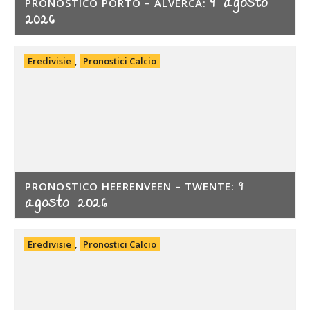
9 agosto
PRONOSTICO PORTO – ALVERCA:
2026
Eredivisie
,
Pronostici Calcio
9
PRONOSTICO HEERENVEEN – TWENTE:
agosto 2026
Eredivisie
,
Pronostici Calcio