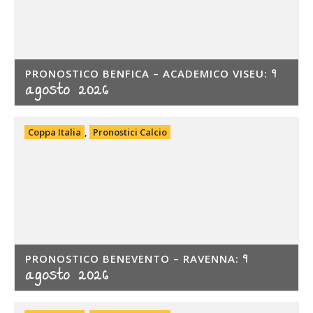
9
PRONOSTICO BENFICA – ACADEMICO VISEU:
agosto 2026
Coppa Italia
,
Pronostici Calcio
9
PRONOSTICO BENEVENTO – RAVENNA:
agosto 2026