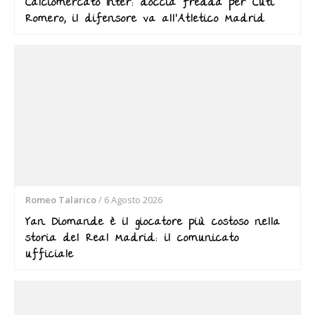
Calciomercato Inter: doccia fredda per Cuti
Romero, il difensore va all’Atletico Madrid
Romeo Talarico
/
6 Agosto 2026
Yan Diomande è il giocatore più costoso nella
storia del Real Madrid: il comunicato
ufficiale