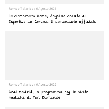
Romeo Talarico
/
6 Agosto 2026
Calciomercato Roma, Angelino ceduto al
Deportivo La Coruna: il comunicato ufficiale
Romeo Talarico
/
6 Agosto 2026
Real Madrid, in programma oggi le visite
mediche di Yan Diomandé