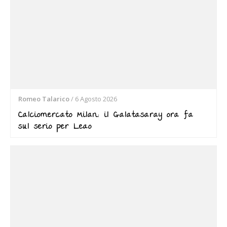
Romeo Talarico
/
6 Agosto 2026
Calciomercato Milan: il Galatasaray ora fa
sul serio per Leao