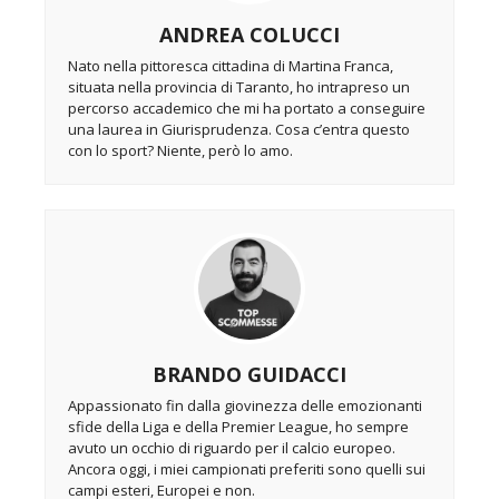
ANDREA COLUCCI
Nato nella pittoresca cittadina di Martina Franca,
situata nella provincia di Taranto, ho intrapreso un
percorso accademico che mi ha portato a conseguire
una laurea in Giurisprudenza. Cosa c’entra questo
con lo sport? Niente, però lo amo.
BRANDO GUIDACCI
Appassionato fin dalla giovinezza delle emozionanti
sfide della Liga e della Premier League, ho sempre
avuto un occhio di riguardo per il calcio europeo.
Ancora oggi, i miei campionati preferiti sono quelli sui
campi esteri, Europei e non.