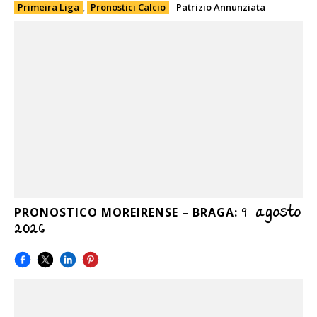
Primeira Liga
,
Pronostici Calcio
-
Patrizio Annunziata
9 agosto
PRONOSTICO MOREIRENSE – BRAGA:
2026