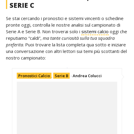
SERIE C
Se stai cercando i pronostici e sistemi vincenti o schedine
pronte oggi, controlla le nostre analisi sul campionato di
Serie A e Serie B. Non troverai solo i
sistemi calcio
oggi che
reputiamo “caldi”,
ma tante curiosità sulla tua squadra
preferita
. Puoi trovare la lista completa qua sotto e iniziare
una conversazione con altri lettori sui temi più scottanti del
nostro campionato:
Pronostici Calcio
,
Serie B
-
Andrea Colucci