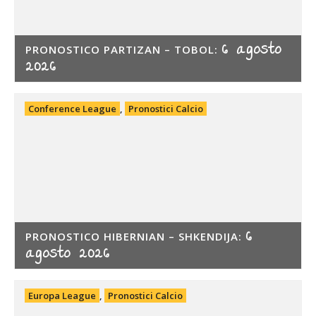
6 agosto
PRONOSTICO PARTIZAN – TOBOL:
2026
Conference League
,
Pronostici Calcio
6
PRONOSTICO HIBERNIAN – SHKENDIJA:
agosto 2026
Europa League
,
Pronostici Calcio