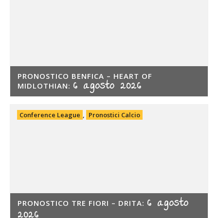
PRONOSTICO BENFICA – HEART OF
6 agosto 2026
MIDLOTHIAN:
Conference League
,
Pronostici Calcio
6 agosto
PRONOSTICO TRE FIORI – DRITA:
2026