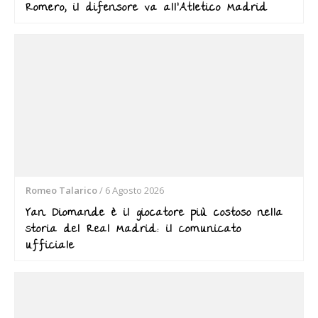
Romero, il difensore va all’Atletico Madrid
Romeo Talarico
/
6 Agosto 2026
Yan Diomande è il giocatore più costoso nella
storia del Real Madrid: il comunicato
ufficiale