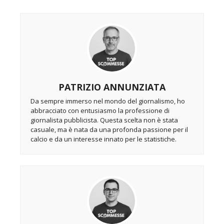
PATRIZIO ANNUNZIATA
Da sempre immerso nel mondo del giornalismo, ho
abbracciato con entusiasmo la professione di
giornalista pubblicista. Questa scelta non è stata
casuale, ma è nata da una profonda passione per il
calcio e da un interesse innato per le statistiche.