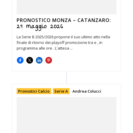
PRONOSTICO MONZA – CATANZARO:
29 maggio 2026
La Serie B 2025/2026 propone il suo ultimo atto nella
finale di ritorno dei playoff promozione tra e , in
programma alle ore . L'attesa ...
Pronostici Calcio
,
Serie A
-
Andrea Colucci