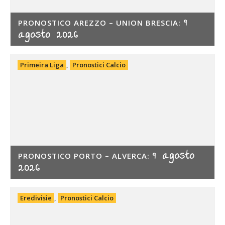
9
PRONOSTICO AREZZO – UNION BRESCIA:
agosto 2026
Primeira Liga
,
Pronostici Calcio
9 agosto
PRONOSTICO PORTO – ALVERCA:
2026
Eredivisie
,
Pronostici Calcio