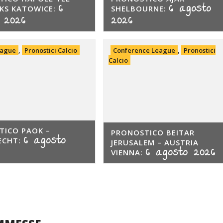
6
6 agosto
GKS KATOWICE:
SHELBOURNE:
 2026
2026
eague
,
Pronostici Calcio
Conference League
,
Pronostici
Calcio
TICO PAOK –
PRONOSTICO BEITAR
6 agosto
ECHT:
JERUSALEM – AUSTRIA
6 agosto 2026
VIENNA: