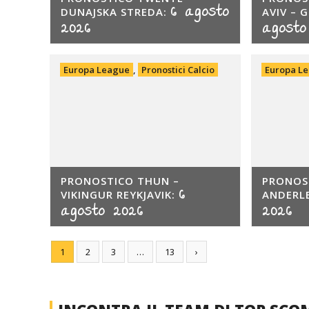
6 agosto
DUNAJSKA STREDA:
AVIV – 
2026
agosto
Europa League
,
Pronostici Calcio
Europa L
PRONOSTICO THUN –
PRONOS
6
VIKINGUR REYKJAVIK:
ANDERL
agosto 2026
2026
1
2
3
…
13
›