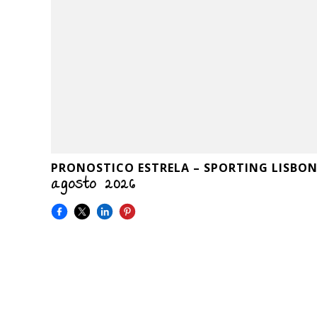
PRONOSTICO ESTRELA – SPORTING LISBO
agosto 2026