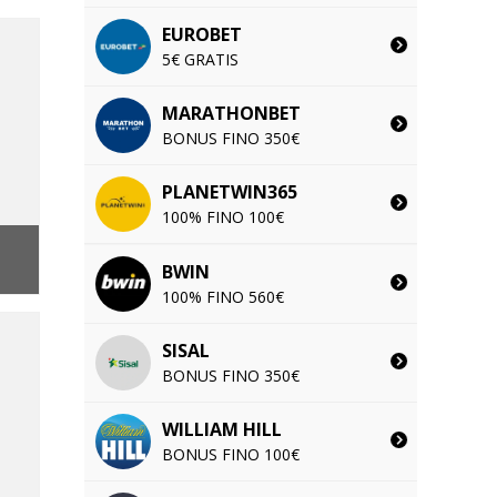
EUROBET
5€ GRATIS
MARATHONBET
BONUS FINO 350€
PLANETWIN365
100% FINO 100€
BWIN
100% FINO 560€
SISAL
BONUS FINO 350€
WILLIAM HILL
BONUS FINO 100€