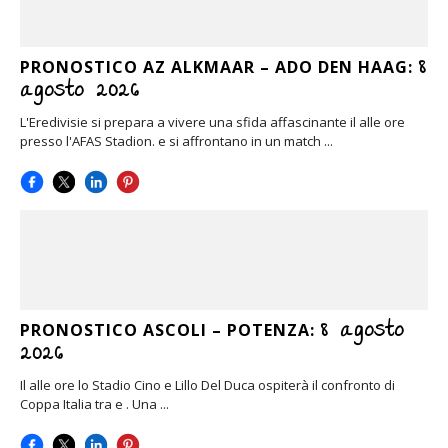
8
PRONOSTICO AZ ALKMAAR – ADO DEN HAAG:
agosto 2026
L'Eredivisie si prepara a vivere una sfida affascinante il alle ore
presso l'AFAS Stadion. e si affrontano in un match ...
8 agosto
PRONOSTICO ASCOLI – POTENZA:
2026
Il alle ore lo Stadio Cino e Lillo Del Duca ospiterà il confronto di
Coppa Italia tra e . Una ...