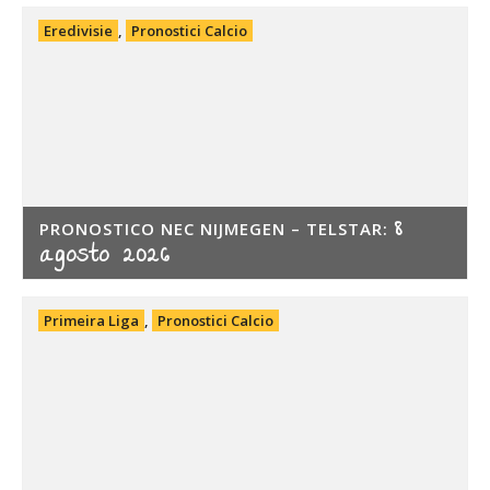
Eredivisie
,
Pronostici Calcio
8
PRONOSTICO NEC NIJMEGEN – TELSTAR:
agosto 2026
Primeira Liga
,
Pronostici Calcio