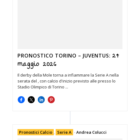
24
PRONOSTICO TORINO – JUVENTUS:
maggio 2026
Il derby della Mole torna a infiammare la Serie A nella
serata del , con calcio d'inizio previsto alle presso lo
Stadio Olimpico di Torino ...
Pronostici Calcio
,
Serie A
-
Andrea Colucci