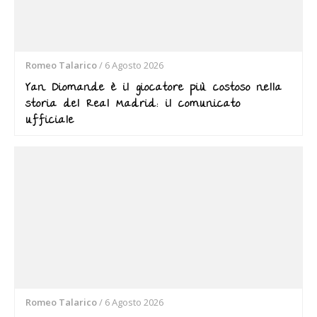
Romeo Talarico
/
6 Agosto 2026
Yan Diomande è il giocatore più costoso nella
storia del Real Madrid: il comunicato
ufficiale
Romeo Talarico
/
6 Agosto 2026