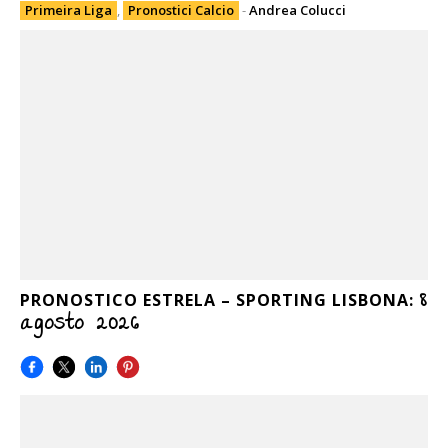
Primeira Liga
,
Pronostici Calcio
-
Andrea Colucci
8
PRONOSTICO ESTRELA – SPORTING LISBONA:
agosto 2026