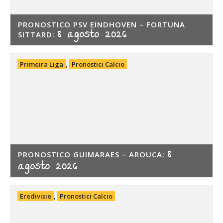
PRONOSTICO PSV EINDHOVEN – FORTUNA
8 agosto 2026
SITTARD:
Primeira Liga
,
Pronostici Calcio
8
PRONOSTICO GUIMARAES – AROUCA:
agosto 2026
Eredivisie
,
Pronostici Calcio