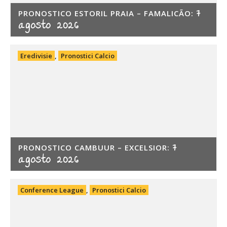
7
PRONOSTICO ESTORIL PRAIA – FAMALICÃO:
agosto 2026
Eredivisie
,
Pronostici Calcio
7
PRONOSTICO CAMBUUR – EXCELSIOR:
agosto 2026
Conference League
,
Pronostici Calcio