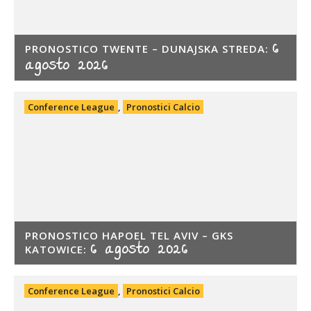
6
PRONOSTICO TWENTE – DUNAJSKA STREDA:
agosto 2026
Conference League
,
Pronostici Calcio
PRONOSTICO HAPOEL TEL AVIV – GKS
6 agosto 2026
KATOWICE:
Conference League
,
Pronostici Calcio