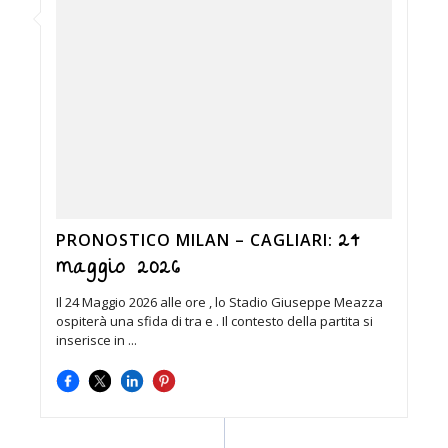
24
PRONOSTICO MILAN – CAGLIARI:
maggio 2026
Il 24 Maggio 2026 alle ore , lo Stadio Giuseppe Meazza
ospiterà una sfida di tra e . Il contesto della partita si
inserisce in ...