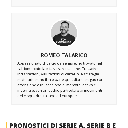
ROMEO TALARICO
Appassionato di calcio da sempre, ho trovato nel
calciomercato la mia vera vocazione. Trattative,
indiscrezioni, valutazioni di cartellini e strategie
societarie sono il mio pane quotidiano: seguo con
attenzione ogni sessione di mercato, estiva e
invernale, con un occhio particolare ai movimenti
delle squadre italiane ed europee.
PRONOSTICI DI SERIE A, SERIE B E