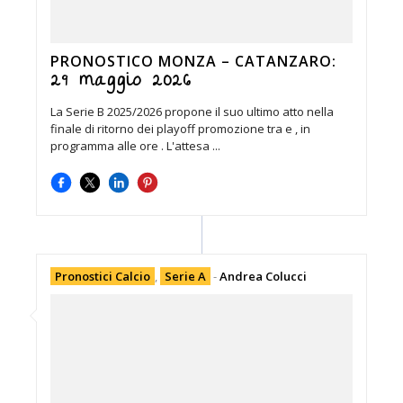
PRONOSTICO MONZA – CATANZARO:
29 maggio 2026
La Serie B 2025/2026 propone il suo ultimo atto nella
finale di ritorno dei playoff promozione tra e , in
programma alle ore . L'attesa ...
Pronostici Calcio
,
Serie A
-
Andrea Colucci