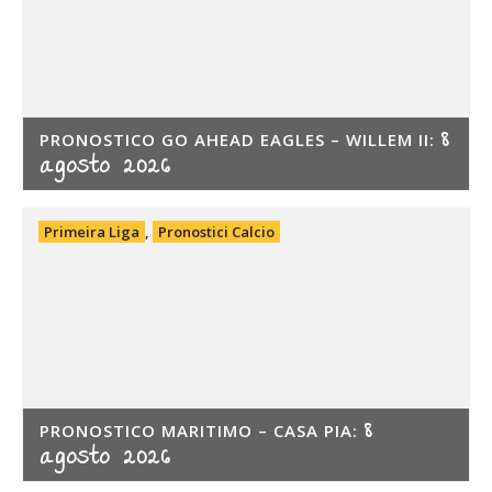
8
PRONOSTICO GO AHEAD EAGLES – WILLEM II:
agosto 2026
Primeira Liga
,
Pronostici Calcio
8
PRONOSTICO MARITIMO – CASA PIA:
agosto 2026