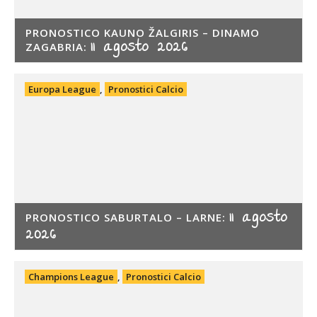
PRONOSTICO KAUNO ŽALGIRIS – DINAMO
11 agosto 2026
ZAGABRIA:
Europa League
,
Pronostici Calcio
11 agosto
PRONOSTICO SABURTALO – LARNE:
2026
Champions League
,
Pronostici Calcio