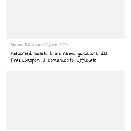
Romeo Talarico
/
6 Agosto 2026
Mohamed Salah è un nuovo giocatore del
Trabzonspor: il comunicato ufficiale