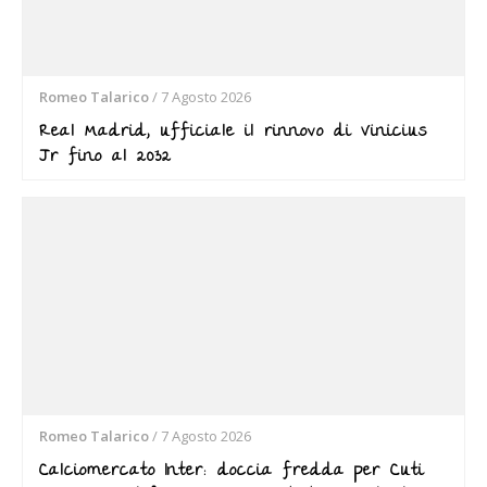
Romeo Talarico
/
7 Agosto 2026
Real Madrid, ufficiale il rinnovo di Vinicius
Jr fino al 2032
Romeo Talarico
/
7 Agosto 2026
Calciomercato Inter: doccia fredda per Cuti