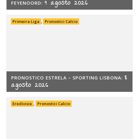
9 agosto 2026
FEYENOORD:
Primeira Liga
,
Pronostici Calcio
8
PRONOSTICO ESTRELA – SPORTING LISBONA:
agosto 2026
Eredivisie
,
Pronostici Calcio