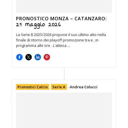
PRONOSTICO MONZA – CATANZARO:
29 maggio 2026
La Serie B 2025/2026 propone il suo ultimo atto nella
finale di ritorno dei playoff promozione tra e , in
programma alle ore . L'attesa ...
Pronostici Calcio
,
Serie A
-
Andrea Colucci