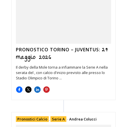
24
PRONOSTICO TORINO – JUVENTUS:
maggio 2026
Il derby della Mole torna a infiammare la Serie A nella
serata del , con calcio d'inizio previsto alle presso lo
Stadio Olimpico di Torino ...
Pronostici Calcio
,
Serie A
-
Andrea Colucci