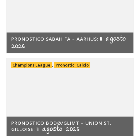
11 agosto
PRONOSTICO SABAH FA – AARHUS:
2026
Champions League
,
Pronostici Calcio
PRONOSTICO BODØ/GLIMT – UNION ST.
11 agosto 2026
GILLOISE: