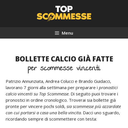
Vai
al
contenuto
Menu
BOLLETTE CALCIO GIÀ FATTE
per scommesse vincenti
Patrizio Annunziata, Andrea Colucci e Brando Guidacci,
lavorano 7 giorni alla settimana per preparare i
pronostici
calcio vincenti su Top Scommesse
. Di seguito puoi trovare i
pronostici in ordine cronologico. Troverai sia bollette già
pronte per vincere pochi soldi,
sia scommesse più azzardate
con cui portarsi a casa una bella vincita
. Dacci uno sguardo,
ricordando sempre di scommettere con testa: