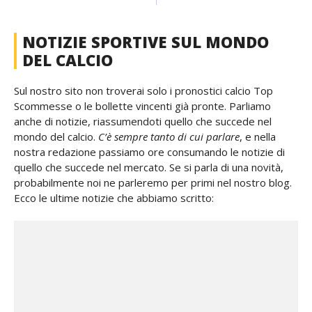
NOTIZIE SPORTIVE SUL MONDO
DEL CALCIO
Sul nostro sito non troverai solo i pronostici calcio Top
Scommesse o le bollette vincenti già pronte. Parliamo
anche di notizie, riassumendoti quello che succede nel
mondo del calcio.
C’è sempre tanto di cui parlare
, e nella
nostra redazione passiamo ore consumando le notizie di
quello che succede nel mercato. Se si parla di una novità,
probabilmente noi ne parleremo per primi nel nostro blog.
Ecco le ultime notizie che abbiamo scritto: