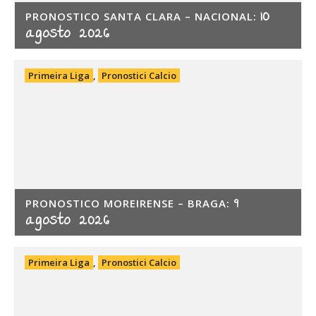
10
PRONOSTICO SANTA CLARA – NACIONAL:
agosto 2026
Primeira Liga
,
Pronostici Calcio
9
PRONOSTICO MOREIRENSE – BRAGA:
agosto 2026
Primeira Liga
,
Pronostici Calcio