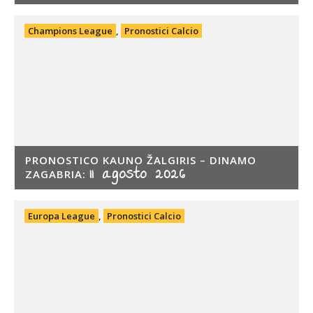
Champions League
,
Pronostici Calcio
PRONOSTICO KAUNO ŽALGIRIS – DINAMO
11 agosto 2026
ZAGABRIA:
Europa League
,
Pronostici Calcio