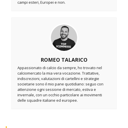
campi esteri, Europei e non.
ROMEO TALARICO
Appassionato di calcio da sempre, ho trovato nel
calciomercato la mia vera vocazione. Trattative,
indiscrezioni, valutazioni di cartellini e strategie
societarie sono il mio pane quotidiano: seguo con
attenzione ogni sessione di mercato, estiva e
invernale, con un occhio particolare ai movimenti
delle squadre italiane ed europee.