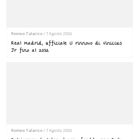
Romeo Talarico
/
7 Agosto 2026
Real Madrid, ufficiale il rinnovo di Vinicius
Jr fino al 2032
Romeo Talarico
/
7 Agosto 2026