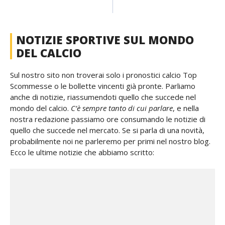
NOTIZIE SPORTIVE SUL MONDO
DEL CALCIO
Sul nostro sito non troverai solo i pronostici calcio Top
Scommesse o le bollette vincenti già pronte. Parliamo
anche di notizie, riassumendoti quello che succede nel
mondo del calcio.
C’è sempre tanto di cui parlare
, e nella
nostra redazione passiamo ore consumando le notizie di
quello che succede nel mercato. Se si parla di una novità,
probabilmente noi ne parleremo per primi nel nostro blog.
Ecco le ultime notizie che abbiamo scritto: