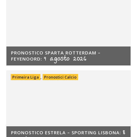
PRONOSTICO SPARTA ROTTERDAM –
9 agosto 2026
FEYENOORD:
Primeira Liga
,
Pronostici Calcio
8
PRONOSTICO ESTRELA – SPORTING LISBONA: