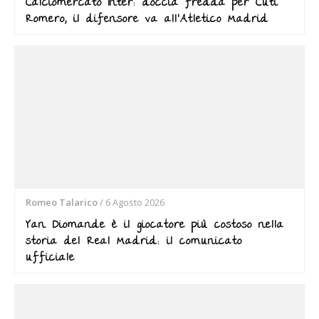
Calciomercato Inter: doccia fredda per Cuti
Romero, il difensore va all’Atletico Madrid
Romeo Talarico
/
6 Agosto 2026
Yan Diomande è il giocatore più costoso nella
storia del Real Madrid: il comunicato
ufficiale