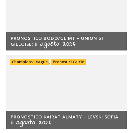
PRONOSTICO BODØ/GLIMT – UNION ST.
11 agosto 2026
GILLOISE:
Champions League
,
Pronostici Calcio
PRONOSTICO KAIRAT ALMATY – LEVSKI SOFIA:
11 agosto 2026