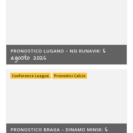
6
PRONOSTICO LUGANO – NSI RUNAVIK:
agosto 2026
Conference League
,
Pronostici Calcio
6
PRONOSTICO BRAGA – DINAMO MINSK: