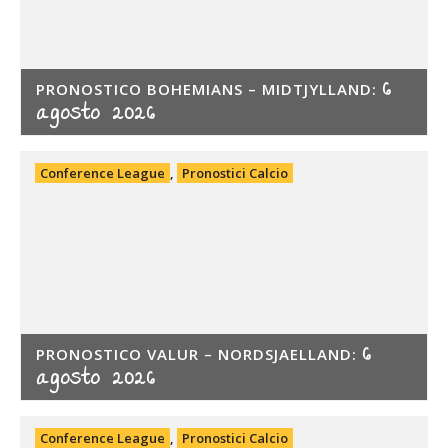
6
PRONOSTICO BOHEMIANS – MIDTJYLLAND:
agosto 2026
Conference League
,
Pronostici Calcio
6
PRONOSTICO VALUR – NORDSJAELLAND:
agosto 2026
Conference League
,
Pronostici Calcio