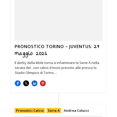
24
PRONOSTICO TORINO – JUVENTUS:
maggio 2026
Il derby della Mole torna a infiammare la Serie A nella
serata del , con calcio d'inizio previsto alle presso lo
Stadio Olimpico di Torino ...
Pronostici Calcio
,
Serie A
-
Andrea Colucci