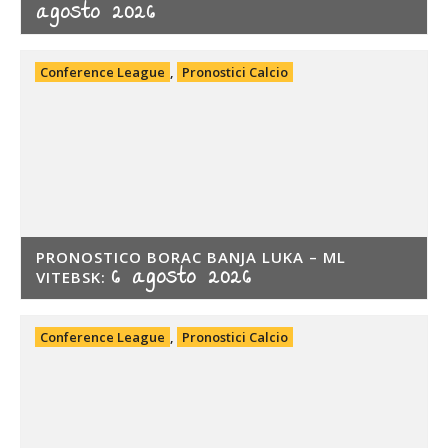
agosto 2026
Conference League
,
Pronostici Calcio
PRONOSTICO BORAC BANJA LUKA – ML
6 agosto 2026
VITEBSK:
Conference League
,
Pronostici Calcio