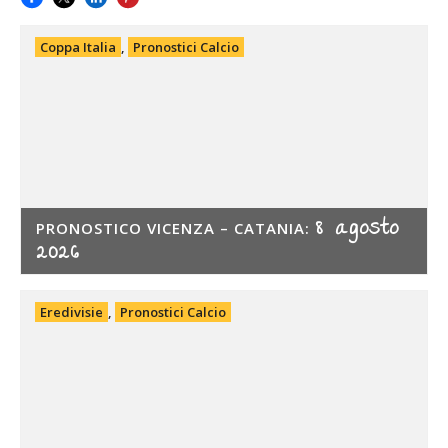
Coppa Italia
,
Pronostici Calcio
8 agosto
PRONOSTICO VICENZA – CATANIA:
2026
Eredivisie
,
Pronostici Calcio