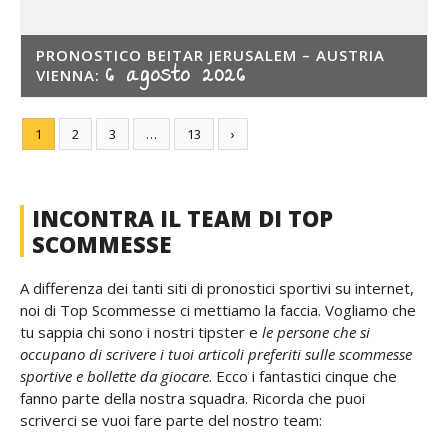
PRONOSTICO BEITAR JERUSALEM – AUSTRIA
6 agosto 2026
VIENNA:
1
2
3
…
13
›
INCONTRA IL TEAM DI TOP
SCOMMESSE
A differenza dei tanti siti di pronostici sportivi su internet,
noi di Top Scommesse ci mettiamo la faccia. Vogliamo che
tu sappia chi sono i nostri tipster e
le persone che si
occupano di scrivere i tuoi articoli preferiti sulle scommesse
sportive e bollette da giocare
. Ecco i fantastici cinque che
fanno parte della nostra squadra. Ricorda che puoi
scriverci se vuoi fare parte del nostro team: