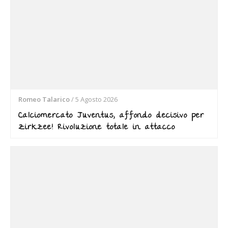
Romeo Talarico
/
5 Agosto 2026
Calciomercato Juventus, affondo decisivo per
Zirkzee! Rivoluzione totale in attacco