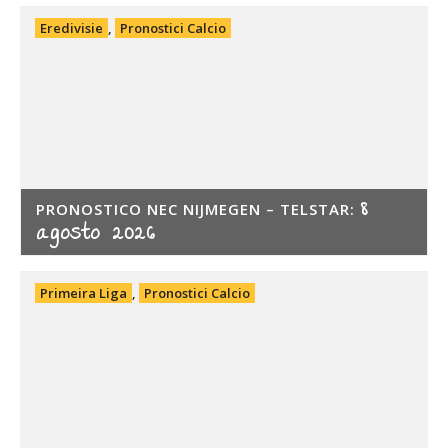
Eredivisie
,
Pronostici Calcio
8
PRONOSTICO NEC NIJMEGEN – TELSTAR:
agosto 2026
Primeira Liga
,
Pronostici Calcio