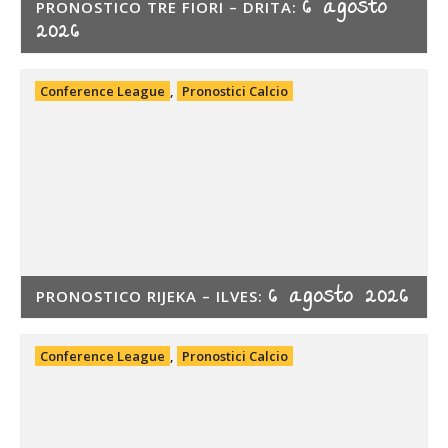
6 agosto
PRONOSTICO TRE FIORI – DRITA:
2026
Conference League
,
Pronostici Calcio
6 agosto 2026
PRONOSTICO RIJEKA – ILVES:
Conference League
,
Pronostici Calcio